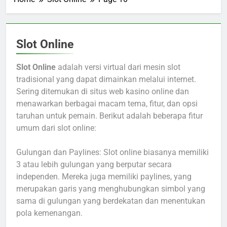
Slot Online
Slot Online
adalah versi virtual dari mesin slot
tradisional yang dapat dimainkan melalui internet.
Sering ditemukan di situs web kasino online dan
menawarkan berbagai macam tema, fitur, dan opsi
taruhan untuk pemain. Berikut adalah beberapa fitur
umum dari slot online:
Gulungan dan Paylines: Slot online biasanya memiliki
3 atau lebih gulungan yang berputar secara
independen. Mereka juga memiliki paylines, yang
merupakan garis yang menghubungkan simbol yang
sama di gulungan yang berdekatan dan menentukan
pola kemenangan.