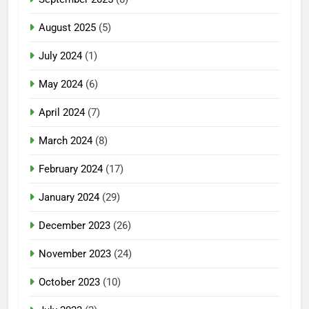
August 2025
(5)
July 2024
(1)
May 2024
(6)
April 2024
(7)
March 2024
(8)
February 2024
(17)
January 2024
(29)
December 2023
(26)
November 2023
(24)
October 2023
(10)