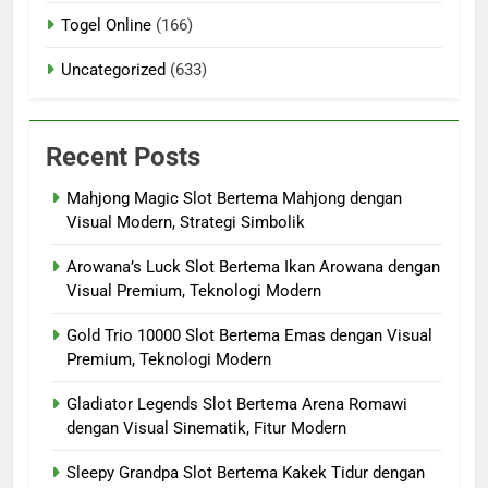
Togel Online
(166)
Uncategorized
(633)
Recent Posts
Mahjong Magic Slot Bertema Mahjong dengan
Visual Modern, Strategi Simbolik
Arowana’s Luck Slot Bertema Ikan Arowana dengan
Visual Premium, Teknologi Modern
Gold Trio 10000 Slot Bertema Emas dengan Visual
Premium, Teknologi Modern
Gladiator Legends Slot Bertema Arena Romawi
dengan Visual Sinematik, Fitur Modern
Sleepy Grandpa Slot Bertema Kakek Tidur dengan