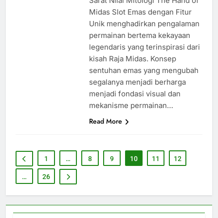
Sarat Nilai Mitologi The Hand of
Midas Slot Emas dengan Fitur
Unik menghadirkan pengalaman
permainan bertema kekayaan
legendaris yang terinspirasi dari
kisah Raja Midas. Konsep
sentuhan emas yang mengubah
segalanya menjadi berharga
menjadi fondasi visual dan
mekanisme permainan…
Read More
1
…
8
9
10
11
12
…
26