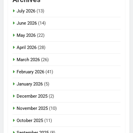
July 2026
(13)
June 2026
(14)
May 2026
(22)
April 2026
(28)
March 2026
(26)
February 2026
(41)
January 2026
(5)
December 2025
(2)
November 2025
(10)
October 2025
(11)
September 2025
(8)