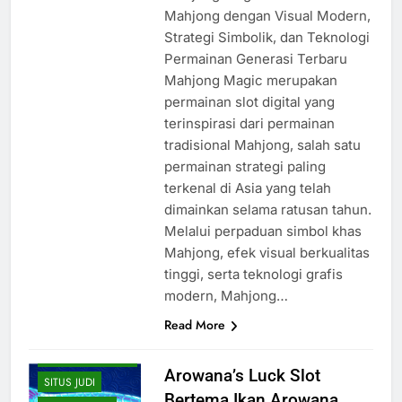
Mahjong dengan Visual Modern,
Strategi Simbolik, dan Teknologi
Permainan Generasi Terbaru
Mahjong Magic merupakan
permainan slot digital yang
terinspirasi dari permainan
tradisional Mahjong, salah satu
permainan strategi paling
terkenal di Asia yang telah
dimainkan selama ratusan tahun.
Melalui perpaduan simbol khas
BONUS SLOT
Mahjong, efek visual berkualitas
CASINO
tinggi, serta teknologi grafis
JUDI ONLINE
modern, Mahjong…
LIVE CASINO
Read More
REVIEW SLOT
CASINO
Arowana’s Luck Slot
SITUS JUDI
Bertema Ikan Arowana