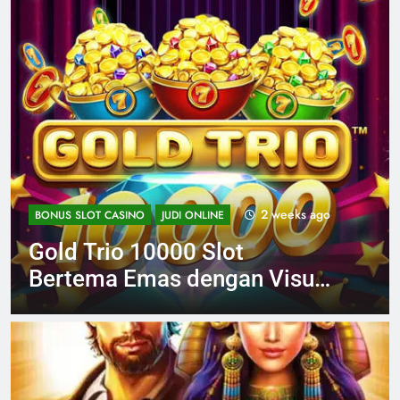
2 weeks ago
BONUS SLOT CASINO
JUDI ONLINE
Gold Trio 10000 Slot
Bertema Emas dengan Visual
Premium, Teknologi Modern