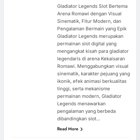
Gladiator Legends Slot Bertema
Arena Romawi dengan Visual
Sinematik, Fitur Modern, dan
Pengalaman Bermain yang Epik
Gladiator Legends merupakan
permainan slot digital yang
mengangkat kisah para gladiator
legendaris di arena Kekaisaran
Romawi. Menggabungkan visual
sinematik, karakter pejuang yang
ikonik, efek animasi berkualitas
tinggi, serta mekanisme
permainan modern, Gladiator
BONUS SLOT
Legends menawarkan
CASINO
pengalaman yang berbeda
JUDI ONLINE
dibandingkan slot…
LIVE CASINO
Read More
REVIEW SLOT
CASINO