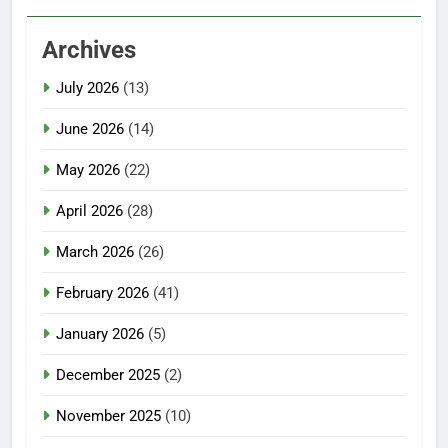
Archives
July 2026
(13)
June 2026
(14)
May 2026
(22)
April 2026
(28)
March 2026
(26)
February 2026
(41)
January 2026
(5)
December 2025
(2)
November 2025
(10)