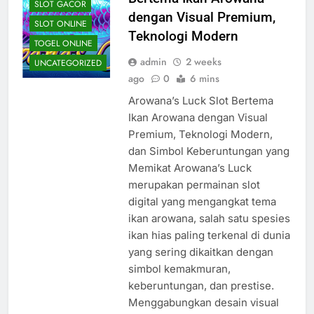
SLOT GACOR
dengan Visual Premium,
SLOT ONLINE
Teknologi Modern
TOGEL ONLINE
admin
2 weeks
UNCATEGORIZED
ago
0
6 mins
Arowana’s Luck Slot Bertema
Ikan Arowana dengan Visual
Premium, Teknologi Modern,
dan Simbol Keberuntungan yang
Memikat Arowana’s Luck
merupakan permainan slot
digital yang mengangkat tema
ikan arowana, salah satu spesies
ikan hias paling terkenal di dunia
yang sering dikaitkan dengan
simbol kemakmuran,
keberuntungan, dan prestise.
BONUS SLOT
Menggabungkan desain visual
CASINO