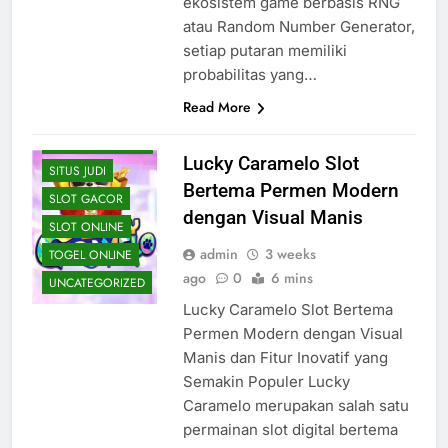
ekosistem game berbasis RNG
BONUS SLOT
atau Random Number Generator,
CASINO
setiap putaran memiliki
JUDI ONLINE
probabilitas yang…
LIVE CASINO
Read More
REVIEW SLOT
CASINO
Lucky Caramelo Slot
SITUS JUDI
Bertema Permen Modern
SLOT GACOR
dengan Visual Manis
SLOT ONLINE
admin
3 weeks
TOGEL ONLINE
ago
0
6 mins
UNCATEGORIZED
Lucky Caramelo Slot Bertema
Permen Modern dengan Visual
Manis dan Fitur Inovatif yang
Semakin Populer Lucky
Caramelo merupakan salah satu
permainan slot digital bertema