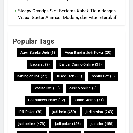
Sleepy Grandpa Slot Bertema Kakek Tidur dengan
Visual Santai Animasi Modern, dan Fitur Interaktif
Popular Tags
Agen Bandar Judi
(6)
Agen Bandar Judi Poker
(20)
baccarat
(9)
Bandar Casino Online
(31)
betting online
(27)
Black Jack
(31)
bonus slot
(5)
casino live
(33)
casino online
(5)
Countdown Poker
(12)
Game Casino
(31)
IDN Poker
(30)
judi bola
(459)
judi casino
(243)
judi online
(478)
judi poker
(186)
judi slot
(458)