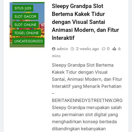
Sleepy Grandpa Slot
SITUS JUDI
Bertema Kakek Tidur
SLOT GACOR
dengan Visual Santai
SLOT ONLINE
Animasi Modern, dan Fitur
TOGEL ONLINE
Interaktif
UNCATEGORIZED
admin
2 weeks ago
0
6
mins
Sleepy Grandpa Slot Bertema
Kakek Tidur dengan Visual
Santai, Animasi Modern, dan Fitur
Interaktif yang Menarik Perhatian
–
BERITAKENNEDYSTREETNW.ORG
Sleepy Grandpa merupakan salah
satu permainan slot digital yang
menghadirkan konsep berbeda
dibandingkan kebanyakan