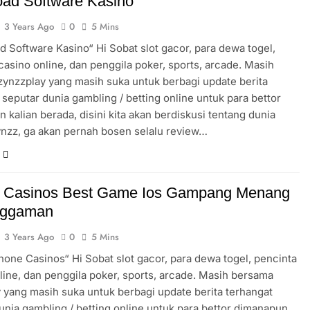
ad Software Kasino
3 Years Ago
0
5 Mins
 Software Kasino“ Hi Sobat slot gacor, para dewa togel,
casino online, dan penggila poker, sports, arcade. Masih
ynzzplay yang masih suka untuk berbagi update berita
 seputar dunia gambling / betting online untuk para bettor
 kalian berada, disini kita akan berdiskusi tentang dunia
ynzz, ga akan pernah bosen selalu review…
 Casinos Best Game Ios Gampang Menang
nggaman
3 Years Ago
0
5 Mins
one Casinos“ Hi Sobat slot gacor, para dewa togel, pencinta
line, dan penggila poker, sports, arcade. Masih bersama
 yang masih suka untuk berbagi update berita terhangat
unia gambling / betting online untuk para bettor dimanapun