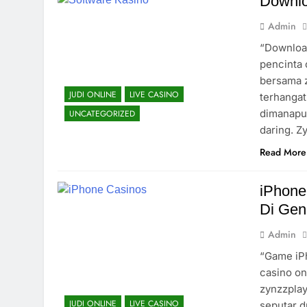
Downlo
Admin
“Download
pencinta 
bersama z
JUDI ONLINE
LIVE CASINO
terhangat
dimanapun
UNCATEGORIZED
daring. Z
Read More
iPhone
Di Ge
Admin
“Game iPh
casino on
zynzzplay
JUDI ONLINE
LIVE CASINO
seputar d