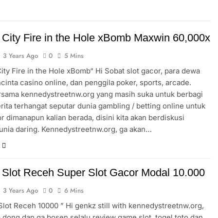
pa Slot Bertema Kakek Tidur dengan Visual Santai Animasi Mode
onu$ Coin Slot Bertema Api Neraka dengan Efek Visual
t City Fire in the Hole xBomb Maxwin 60,000x
3 Years Ago
0
5 Mins
EED Analisis Sistem, Pola Permainan, dan Strategi
City Fire in the Hole xBomb“ Hi Sobat slot gacor, para dewa
ey Strategi Modern dan Analisis Pola
ncinta casino online, dan penggila poker, sports, arcade.
rsama kennedystreetnw.org yang masih suka untuk berbagi
rita terhangat seputar dunia gambling / betting online untuk
lo Slot Bertema Permen Modern dengan Visual Manis
or dimanapun kalian berada, disini kita akan berdiskusi
unia daring. Kennedystreetnw.org, ga akan…
lot Bertema Cabai Pedas dengan Visual Modern
g Slot Receh Super Slot Gacor Modal 10.000
3 Years Ago
0
6 Mins
 Slot Receh 10000 ” Hi genkz still with kennedystreetnw.org,
 dong dan ga bosen selalu review game slot, togel toto dan