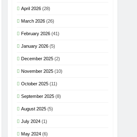
April 2026
(28)
March 2026
(26)
February 2026
(41)
January 2026
(5)
December 2025
(2)
November 2025
(10)
October 2025
(11)
September 2025
(8)
August 2025
(5)
July 2024
(1)
May 2024
(6)