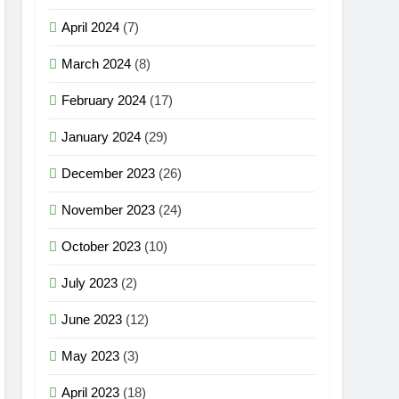
April 2024
(7)
March 2024
(8)
February 2024
(17)
January 2024
(29)
December 2023
(26)
November 2023
(24)
October 2023
(10)
July 2023
(2)
June 2023
(12)
May 2023
(3)
April 2023
(18)