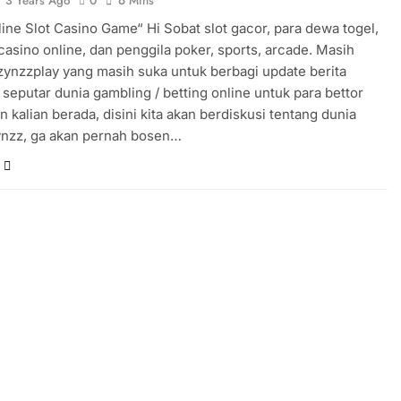
3 Years Ago
0
6 Mins
line Slot Casino Game“ Hi Sobat slot gacor, para dewa togel,
casino online, dan penggila poker, sports, arcade. Masih
ynzzplay yang masih suka untuk berbagi update berita
 seputar dunia gambling / betting online untuk para bettor
 kalian berada, disini kita akan berdiskusi tentang dunia
ynzz, ga akan pernah bosen…