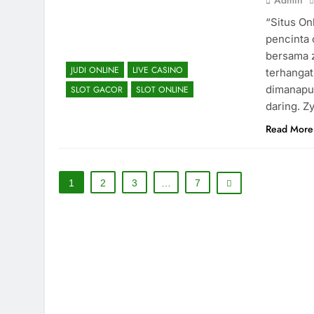
Admin
“Situs On
pencinta 
bersama z
JUDI ONLINE
LIVE CASINO
terhangat
dimanapun
SLOT GACOR
SLOT ONLINE
daring. Z
Read More
1
2
3
…
7