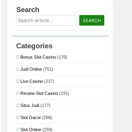
rn, dan Fitur Interaktif
Search
Search
SEARCH
Categories
Bonus Slot Casino
(176)
Judi Online
(751)
Live Casino
(217)
Review Slot Casino
(191)
Situs Judi
(177)
Slot Gacor
(268)
Slot Online
(259)