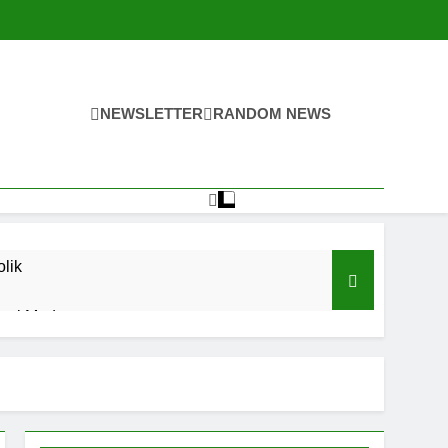
NEWSLETTER
RANDOM NEWS
lik
logi Modern
ern
tur Modern