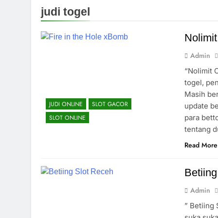
Sleepy Grand
judi togel
2 Weeks Ago
Devil Fire B
Nolimi
2 Weeks Ago
Admin
Super Ace SP
2 Weeks Ago
“Nolimit 
Fortune Monk
togel, pe
2 Weeks Ago
Masih be
JUDI ONLINE
SLOT GACOR
update be
Lucky Carame
para bett
SLOT ONLINE
2 Weeks Ago
tentang d
Hot Chilli S
2 Weeks Ago
Read More
Betiin
Admin
” Betiing
suka suka