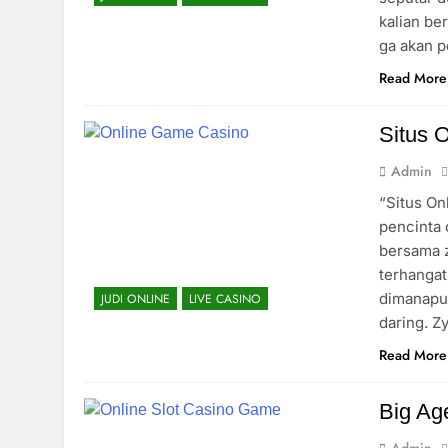
kalian be
ga akan p
Read More
Situs 
Admin
“Situs On
pencinta 
bersama z
terhangat
dimanapun
JUDI ONLINE
LIVE CASINO
daring. Z
Read More
Big Ag