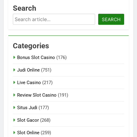
Search
Search
SEARCH
Categories
Bonus Slot Casino
(176)
Judi Online
(751)
Live Casino
(217)
Review Slot Casino
(191)
Situs Judi
(177)
Slot Gacor
(268)
Slot Online
(259)