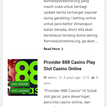
kennedystreetnw.org yang
masih suka untuk berbagi
update berita terhangat seputar
dunia gambling / betting online
untuk para bettor dimanapun
kalian berada, disini kita akan
berdiskusi tentang dunia daring.
Kennedystreetnw.org, ga akan…
Read More
Provider 888 Casino Play
Slot Casino Online
admin
3 years ago
0
5
mins
JUDI ONLINE
“Provider 888 Casino“ Hi Sobat
LIVE CASINO
slot gacor, para dewa togel,
pencinta casino online, dan