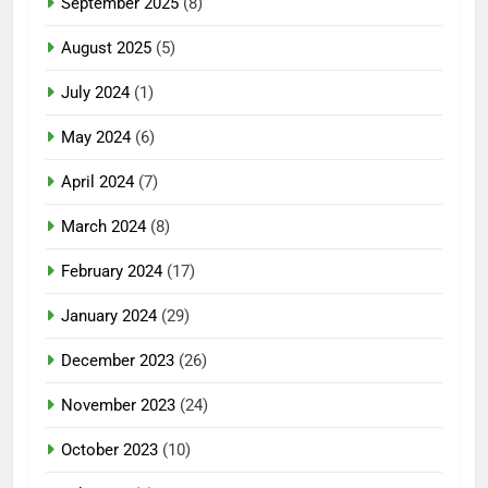
September 2025
(8)
August 2025
(5)
July 2024
(1)
May 2024
(6)
April 2024
(7)
March 2024
(8)
February 2024
(17)
January 2024
(29)
December 2023
(26)
November 2023
(24)
October 2023
(10)