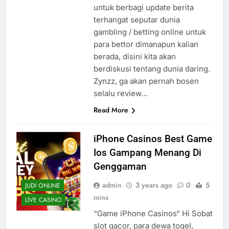
untuk berbagi update berita
terhangat seputar dunia
gambling / betting online untuk
para bettor dimanapun kalian
berada, disini kita akan
berdiskusi tentang dunia daring.
Zynzz, ga akan pernah bosen
selalu review…
Read More
iPhone Casinos Best Game
Ios Gampang Menang Di
Genggaman
admin
3 years ago
0
5
JUDI ONLINE
mins
LIVE CASINO
“Game iPhone Casinos“ Hi Sobat
slot gacor, para dewa togel,