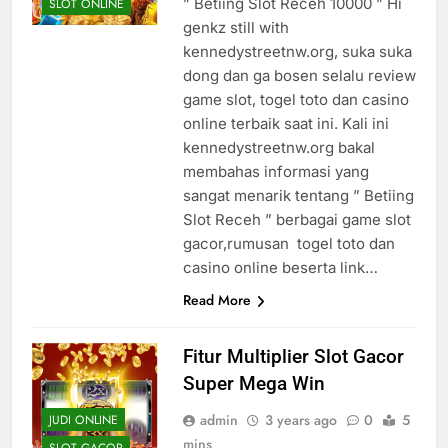
” Betiing Slot Receh 10000 ” Hi
SLOT ONLINE
genkz still with
kennedystreetnw.org, suka suka
dong dan ga bosen selalu review
game slot, togel toto dan casino
online terbaik saat ini. Kali ini
kennedystreetnw.org bakal
membahas informasi yang
sangat menarik tentang ” Betiing
Slot Receh ” berbagai game slot
gacor,rumusan togel toto dan
casino online beserta link…
Read More
Fitur Multiplier Slot Gacor
Super Mega Win
admin
3 years ago
0
5
JUDI ONLINE
mins
SLOT GACOR