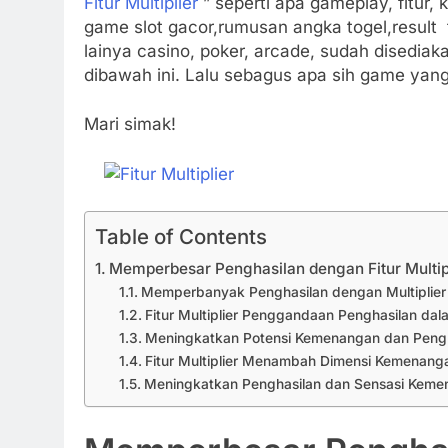
Fitur Multiplier
” seperti apa gameplay, fitur,
game slot gacor,rumusan angka togel,result t
lainya casino, poker, arcade, sudah disediaka
dibawah ini. Lalu sebagus apa sih game yang 
Mari simak!
Table of Contents
Memperbesar Penghasilan dengan Fitur Multipl
Memperbanyak Penghasilan dengan Multiplier
Fitur Multiplier Penggandaan Penghasilan da
Meningkatkan Potensi Kemenangan dan Pengh
Fitur Multiplier Menambah Dimensi Kemenang
Meningkatkan Penghasilan dan Sensasi Kemena