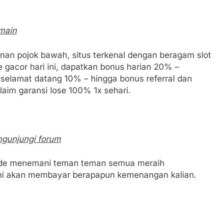
rmain
ikanan pojok bawah, situs terkenal dengan beragam slot
e gacor hari ini, dapatkan bonus harian 20% –
elamat datang 10% – hingga bonus referral dan
laim garansi lose 100% 1x sehari.
ngunjungi forum
ecade menemani teman teman semua meraih
ini akan membayar berapapun kemenangan kalian.