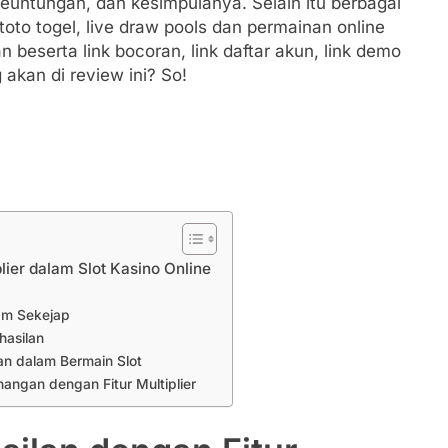
 keuntungan, dan kesimpulanya. Selain itu berbagai
oto togel, live draw pools dan permainan online
n beserta link bocoran, link daftar akun, link demo
akan di review ini? So!
ier dalam Slot Kasino Online
lam Sekejap
asilan
an dalam Bermain Slot
ngan dengan Fitur Multiplier