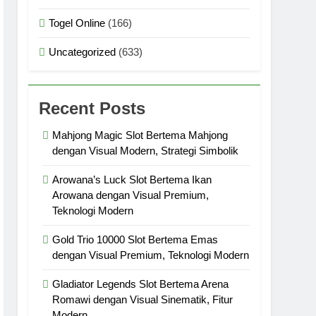
Togel Online
(166)
Uncategorized
(633)
Recent Posts
Mahjong Magic Slot Bertema Mahjong
dengan Visual Modern, Strategi Simbolik
Arowana’s Luck Slot Bertema Ikan
Arowana dengan Visual Premium,
Teknologi Modern
Gold Trio 10000 Slot Bertema Emas
dengan Visual Premium, Teknologi Modern
Gladiator Legends Slot Bertema Arena
Romawi dengan Visual Sinematik, Fitur
Modern