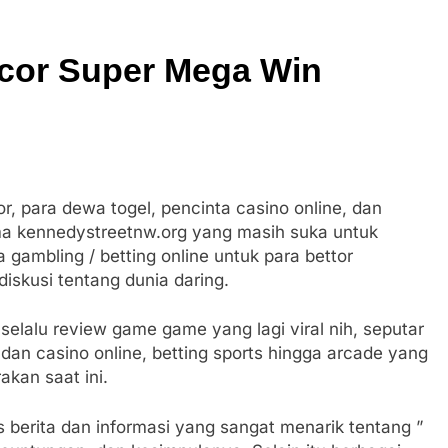
pa Slot Bertema Kakek Tidur dengan Visual Santai Animasi Mode
Gacor Super Mega Win
onu$ Coin Slot Bertema Api Neraka dengan Efek Visual
EED Analisis Sistem, Pola Permainan, dan Strategi
ey Strategi Modern dan Analisis Pola
or, para dewa togel, pencinta casino online, dan
lo Slot Bertema Permen Modern dengan Visual Manis
ama kennedystreetnw.org yang masih suka untuk
 gambling / betting online untuk para bettor
lot Bertema Cabai Pedas dengan Visual Modern
diskusi tentang dunia daring.
elalu review game game yang lagi viral nih, seputar
er dan casino online, betting sports hingga arcade yang
akan saat ini.
 berita dan informasi yang sangat menarik tentang ”