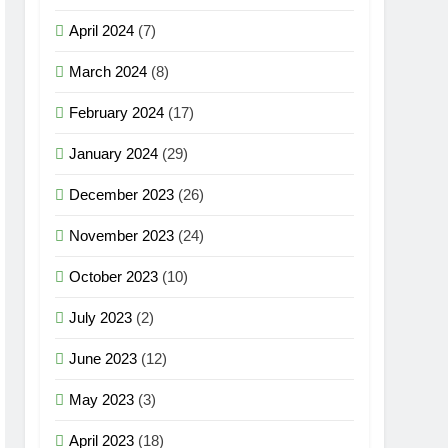
April 2024
(7)
March 2024
(8)
February 2024
(17)
January 2024
(29)
December 2023
(26)
November 2023
(24)
October 2023
(10)
July 2023
(2)
June 2023
(12)
May 2023
(3)
April 2023
(18)