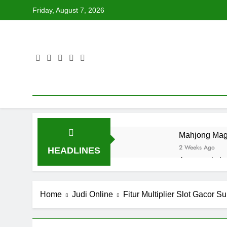
Skip
Friday, August 7, 2026
to
content
Mahjong Magi
2 Weeks Ago
HEADLINES
Arowana’s Lu
2 Weeks Ago
Gold Trio 10
Home
Judi Online
Fitur Multiplier Slot Gacor 
2 Weeks Ago
Gladiator Le
2 Weeks Ago