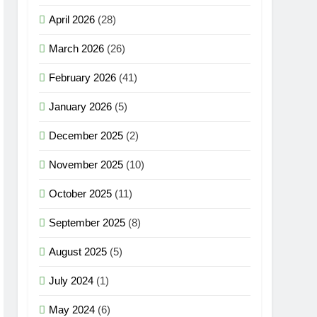
April 2026
(28)
March 2026
(26)
February 2026
(41)
January 2026
(5)
December 2025
(2)
November 2025
(10)
October 2025
(11)
September 2025
(8)
August 2025
(5)
July 2024
(1)
May 2024
(6)