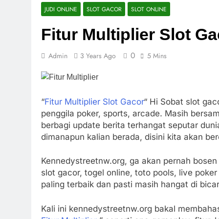
Sleepy Grand
JUDI ONLINE
SLOT GACOR
SLOT ONLINE
2 Weeks Ago
Fitur Multiplier Slot 
Devil Fire B
2 Weeks Ago
0
Admin
3 Years Ago
5 Mins
Super Ace SP
3 Weeks Ago
Fortune Monk
3 Weeks Ago
“
Fitur Multiplier Slot Gacor
“ Hi Sobat slot gac
Lucky Carame
penggila poker, sports, arcade. Masih bers
3 Weeks Ago
berbagi update berita terhangat seputar dunia
Hot Chilli S
dimanapun kalian berada, disini kita akan ber
3 Weeks Ago
Kennedystreetnw.org, ga akan pernah bosen s
slot gacor, togel online, toto pools, live pok
paling terbaik dan pasti masih hangat di bicar
Kali ini kennedystreetnw.org bakal membahas