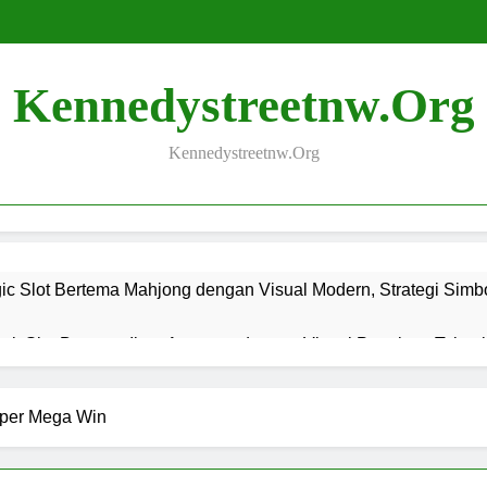
Kennedystreetnw.org
Kennedystreetnw.org
c Slot Bertema Mahjong dengan Visual Modern, Strategi Simbo
ck Slot Bertema Ikan Arowana dengan Visual Premium, Tekno
000 Slot Bertema Emas dengan Visual Premium, Teknologi Mod
Super Mega Win
gends Slot Bertema Arena Romawi dengan Visual Sinematik, Fi