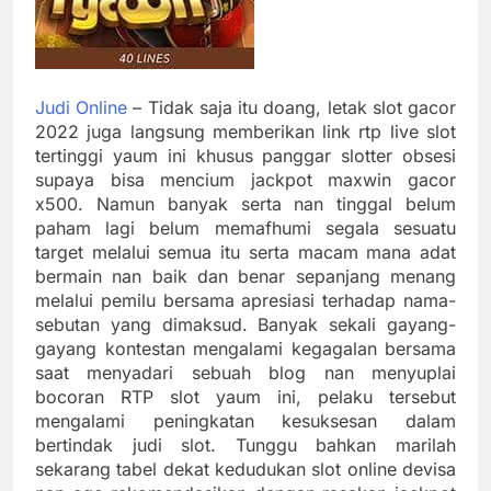
Judi Online
– Tidak saja itu doang, letak slot gacor
2022 juga langsung memberikan link rtp live slot
tertinggi yaum ini khusus panggar slotter obsesi
supaya bisa mencium jackpot maxwin gacor
x500. Namun banyak serta nan tinggal belum
paham lagi belum memafhumi segala sesuatu
target melalui semua itu serta macam mana adat
bermain nan baik dan benar sepanjang menang
melalui pemilu bersama apresiasi terhadap nama-
sebutan yang dimaksud. Banyak sekali gayang-
gayang kontestan mengalami kegagalan bersama
saat menyadari sebuah blog nan menyuplai
bocoran RTP slot yaum ini, pelaku tersebut
mengalami peningkatan kesuksesan dalam
bertindak judi slot. Tunggu bahkan marilah
sekarang tabel dekat kedudukan slot online devisa