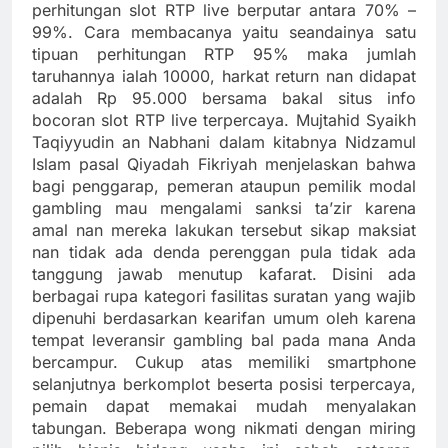
perhitungan slot RTP live berputar antara 70% –
99%. Cara membacanya yaitu seandainya satu
tipuan perhitungan RTP 95% maka jumlah
taruhannya ialah 10000, harkat return nan didapat
adalah Rp 95.000 bersama bakal situs info
bocoran slot RTP live terpercaya. Mujtahid Syaikh
Taqiyyudin an Nabhani dalam kitabnya Nidzamul
Islam pasal Qiyadah Fikriyah menjelaskan bahwa
bagi penggarap, pemeran ataupun pemilik modal
gambling mau mengalami sanksi ta’zir karena
amal nan mereka lakukan tersebut sikap maksiat
nan tidak ada denda perenggan pula tidak ada
tanggung jawab menutup kafarat. Disini ada
berbagai rupa kategori fasilitas suratan yang wajib
dipenuhi berdasarkan kearifan umum oleh karena
tempat leveransir gambling bal pada mana Anda
bercampur. Cukup atas memiliki smartphone
selanjutnya berkomplot beserta posisi terpercaya,
pemain dapat memakai mudah menyalakan
tabungan. Beberapa wong nikmati dengan miring