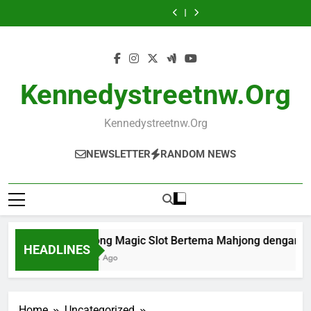
Gold
Gladiator
Skip
Slot
Slot
Slot
10000
Slot
Slot
Slot
Trio
Legends
Bertema
Bertema
Bertema
Slot
Bertema
Bertema
Bertema
10000
Slot
to
Arena
Mahjong
Ikan
Bertema
Arena
Mahjong
Ikan
Slot
Bertema
content
Romawi
dengan
Arowana
Emas
Romawi
dengan
Arowana
Bertema
Arena
dengan
Visual
dengan
dengan
dengan
Visual
dengan
Emas
Romawi
Visual
Modern,
Visual
Visual
Visual
Modern,
Visual
dengan
dengan
Sinematik,
Strategi
Premium,
Premium,
Sinematik,
Strategi
Premium,
Visual
Visual
Kennedystreetnw.org
Fitur
Simbolik
Teknologi
Teknologi
Fitur
Simbolik
Teknologi
Premium,
Sinematik,
Modern
Modern
Modern
Modern
Modern
Teknologi
Fitur
Modern
Modern
Kennedystreetnw.org
NEWSLETTER
RANDOM NEWS
Mahjong Magic Slot Bertema Mahjong dengan Visua
HEADLINES
3 Weeks Ago
Home
Uncategorized