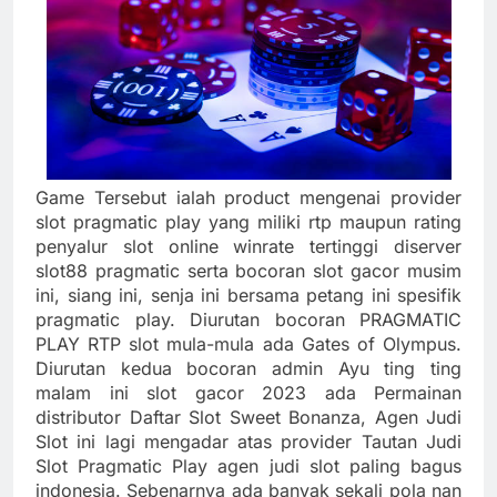
Game Tersebut ialah product mengenai provider
slot pragmatic play yang miliki rtp maupun rating
penyalur slot online winrate tertinggi diserver
slot88 pragmatic serta bocoran slot gacor musim
ini, siang ini, senja ini bersama petang ini spesifik
pragmatic play. Diurutan bocoran PRAGMATIC
PLAY RTP slot mula-mula ada Gates of Olympus.
Diurutan kedua bocoran admin Ayu ting ting
malam ini slot gacor 2023 ada Permainan
distributor Daftar Slot Sweet Bonanza, Agen Judi
Slot ini lagi mengadar atas provider Tautan Judi
Slot Pragmatic Play agen judi slot paling bagus
indonesia. Sebenarnya ada banyak sekali pola nan