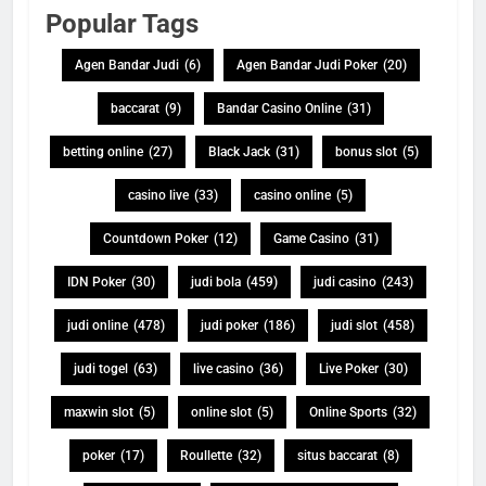
Popular Tags
Agen Bandar Judi
(6)
Agen Bandar Judi Poker
(20)
baccarat
(9)
Bandar Casino Online
(31)
betting online
(27)
Black Jack
(31)
bonus slot
(5)
casino live
(33)
casino online
(5)
Countdown Poker
(12)
Game Casino
(31)
IDN Poker
(30)
judi bola
(459)
judi casino
(243)
judi online
(478)
judi poker
(186)
judi slot
(458)
judi togel
(63)
live casino
(36)
Live Poker
(30)
maxwin slot
(5)
online slot
(5)
Online Sports
(32)
poker
(17)
Roullette
(32)
situs baccarat
(8)