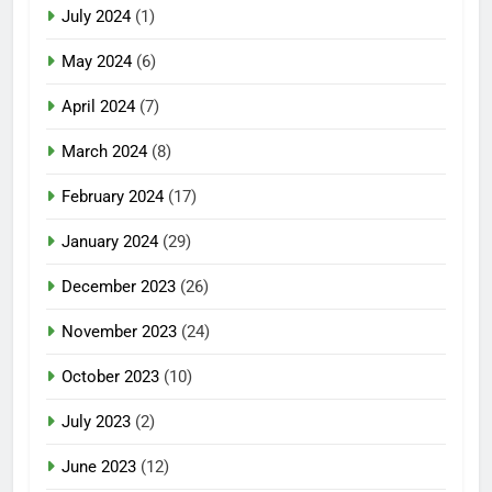
July 2024
(1)
May 2024
(6)
April 2024
(7)
March 2024
(8)
February 2024
(17)
January 2024
(29)
December 2023
(26)
November 2023
(24)
October 2023
(10)
July 2023
(2)
June 2023
(12)