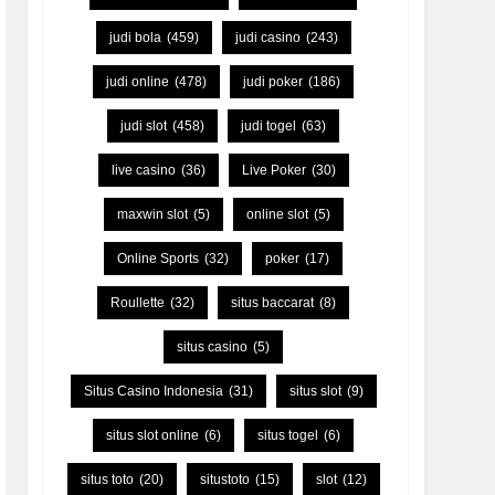
judi bola
(459)
judi casino
(243)
judi online
(478)
judi poker
(186)
judi slot
(458)
judi togel
(63)
live casino
(36)
Live Poker
(30)
maxwin slot
(5)
online slot
(5)
Online Sports
(32)
poker
(17)
Roullette
(32)
situs baccarat
(8)
situs casino
(5)
Situs Casino Indonesia
(31)
situs slot
(9)
situs slot online
(6)
situs togel
(6)
situs toto
(20)
situstoto
(15)
slot
(12)