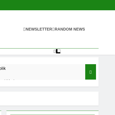
NEWSLETTER
RANDOM NEWS
lik
logi Modern
ern
tur Modern