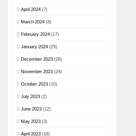
April 2024
(7)
March 2024
(8)
February 2024
(17)
January 2024
(29)
December 2023
(26)
November 2023
(24)
October 2023
(10)
July 2023
(2)
June 2023
(12)
May 2023
(3)
April 2023
(18)