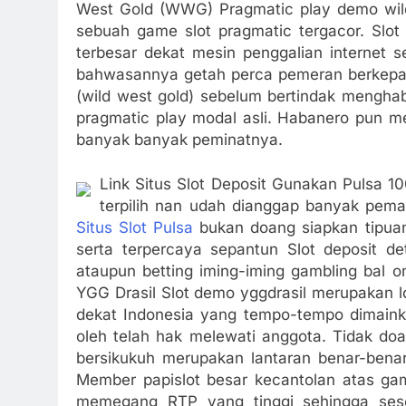
West Gold (WWG) Pragmatic play demo wild
sebuah game slot pragmatic tergacor. Slot
terbesar dekat mesin penggalian internet se
bahwasannya getah perca pemeran berkepan
(wild west gold) sebelum bertindak menghabi
pragmatic play modal asli. Habanero pun me
banyak banyak peminatnya.
Link Situs Slot Deposit Gunakan Pulsa 1
terpilih nan udah dianggap banyak pema
Situs Slot Pulsa
bukan doang siapkan tipuan
serta terpercaya sepantun Slot deposit de
ataupun betting iming-iming gambling bal o
YGG Drasil Slot demo yggdrasil merupakan lo
dekat Indonesia yang tempo-tempo dimainkan
oleh telah hak melewati anggota. Tidak doa
bersikukuh merupakan lantaran benar-benar
Member papislot besar kecantolan atas gam
memegang RTP yang tinggi sehingga sesek