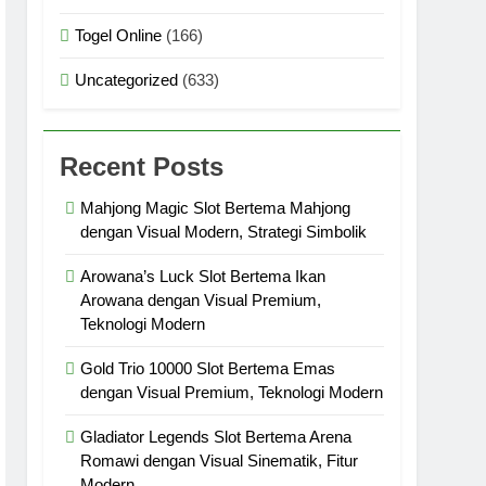
Togel Online
(166)
Uncategorized
(633)
Recent Posts
Mahjong Magic Slot Bertema Mahjong
dengan Visual Modern, Strategi Simbolik
Arowana’s Luck Slot Bertema Ikan
Arowana dengan Visual Premium,
Teknologi Modern
Gold Trio 10000 Slot Bertema Emas
dengan Visual Premium, Teknologi Modern
Gladiator Legends Slot Bertema Arena
Romawi dengan Visual Sinematik, Fitur
Modern