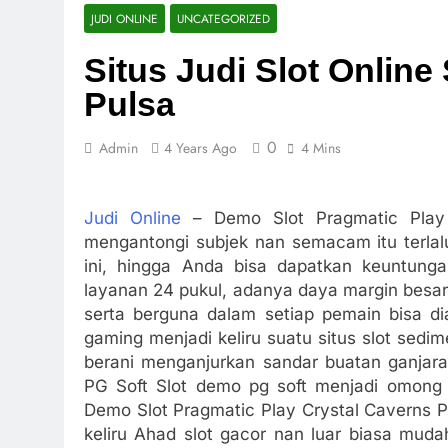
Sleepy Grand
JUDI ONLINE
UNCATEGORIZED
2 Weeks Ago
Situs Judi Slot Online
Devil Fire B
2 Weeks Ago
Pulsa
Super Ace SP
3 Weeks Ago
0
Admin
4 Years Ago
4 Mins
Fortune Monk
3 Weeks Ago
Judi Online
– Demo Slot Pragmatic Play 
Lucky Carame
mengantongi subjek nan semacam itu terlal
3 Weeks Ago
ini, hingga Anda bisa dapatkan keuntung
Hot Chilli S
layanan 24 pukul, adanya daya margin besar 
3 Weeks Ago
serta berguna dalam setiap pemain bisa di
gaming menjadi keliru suatu situs slot sed
berani menganjurkan sandar buatan ganjar
PG Soft Slot demo pg soft menjadi omong g
Demo Slot Pragmatic Play Crystal Caverns 
keliru Ahad slot gacor nan luar biasa mud