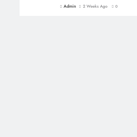
Admin
2 Weeks Ago
0