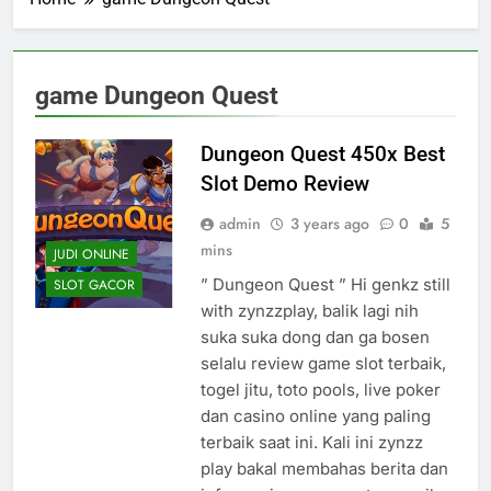
game Dungeon Quest
Dungeon Quest 450x Best
Slot Demo Review
admin
3 years ago
0
5
mins
JUDI ONLINE
” Dungeon Quest ” Hi genkz still
SLOT GACOR
with zynzzplay, balik lagi nih
suka suka dong dan ga bosen
selalu review game slot terbaik,
togel jitu, toto pools, live poker
dan casino online yang paling
terbaik saat ini. Kali ini zynzz
play bakal membahas berita dan