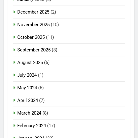
December 2025
(2)
November 2025
(10)
October 2025
(11)
September 2025
(8)
August 2025
(5)
July 2024
(1)
May 2024
(6)
April 2024
(7)
March 2024
(8)
February 2024
(17)