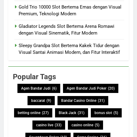
Gold Trio 10000 Slot Bertema Emas dengan Visual
Premium, Teknologi Modern
Gladiator Legends Slot Bertema Arena Romawi
dengan Visual Sinematik, Fitur Modern
Sleepy Grandpa Slot Bertema Kakek Tidur dengan
Visual Santai Animasi Modern, dan Fitur Interaktif
Popular Tags
Agen Bandar Judi
(6)
Agen Bandar Judi Poker
(20)
baccarat
(9)
Bandar Casino Online
(31)
betting online
(27)
Black Jack
(31)
bonus slot
(5)
casino live
(33)
casino online
(5)