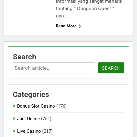
informasi yang sangat menarik
tentang ” Dungeon Quest ”
dan…
Read More
Search
Search
SEARCH
Categories
Bonus Slot Casino
(176)
Judi Online
(751)
Live Casino
(217)