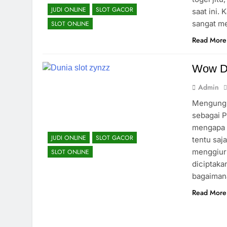
JUDI ONLINE
SLOT GACOR
saat ini.
sangat me
SLOT ONLINE
Read More
Wow Du
Admin
Mengungka
sebagai P
mengapa 
JUDI ONLINE
SLOT GACOR
tentu saj
menggiurk
SLOT ONLINE
diciptaka
bagaiman
Read More