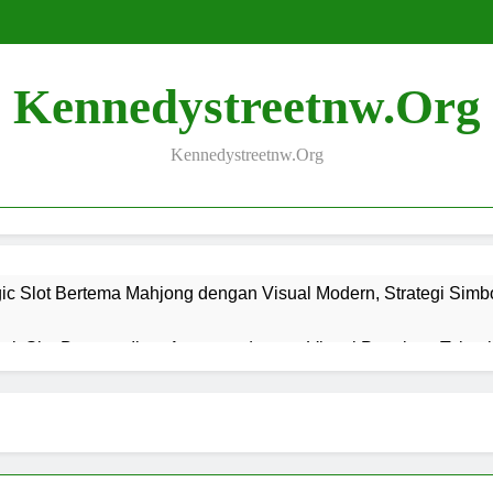
Kennedystreetnw.org
Kennedystreetnw.org
c Slot Bertema Mahjong dengan Visual Modern, Strategi Simbo
ck Slot Bertema Ikan Arowana dengan Visual Premium, Tekno
000 Slot Bertema Emas dengan Visual Premium, Teknologi Mod
gends Slot Bertema Arena Romawi dengan Visual Sinematik, Fi