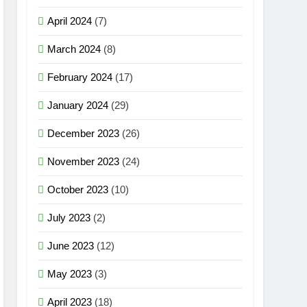
April 2024
(7)
March 2024
(8)
February 2024
(17)
January 2024
(29)
December 2023
(26)
November 2023
(24)
October 2023
(10)
July 2023
(2)
June 2023
(12)
May 2023
(3)
April 2023
(18)