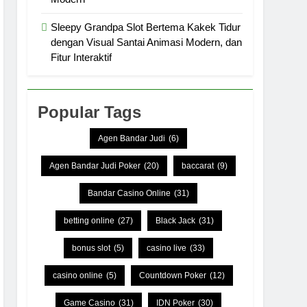
Sleepy Grandpa Slot Bertema Kakek Tidur
dengan Visual Santai Animasi Modern, dan
Fitur Interaktif
Popular Tags
Agen Bandar Judi
(6)
Agen Bandar Judi Poker
(20)
baccarat
(9)
Bandar Casino Online
(31)
betting online
(27)
Black Jack
(31)
bonus slot
(5)
casino live
(33)
casino online
(5)
Countdown Poker
(12)
Game Casino
(31)
IDN Poker
(30)