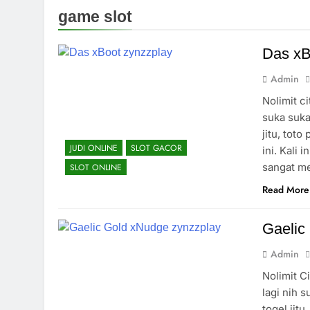
Sleepy Grand
game slot
3 Weeks Ago
Devil Fire B
Das xB
3 Weeks Ago
Admin
Super Ace SP
3 Weeks Ago
Nolimit ci
Fortune Monk
suka suka
3 Weeks Ago
jitu, toto
JUDI ONLINE
SLOT GACOR
ini. Kali
Lucky Carame
sangat me
SLOT ONLINE
3 Weeks Ago
Hot Chilli S
Read More
3 Weeks Ago
Gaelic
Admin
Nolimit C
lagi nih 
togel jitu