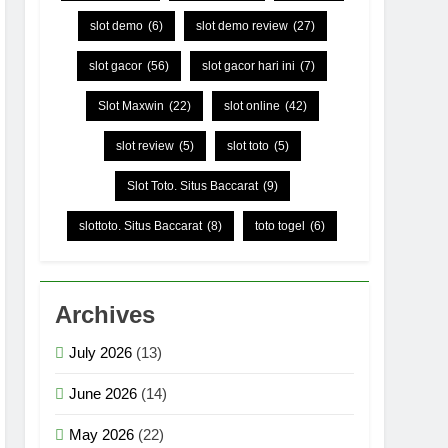
slot demo
(6)
slot demo review
(27)
slot gacor
(56)
slot gacor hari ini
(7)
Slot Maxwin
(22)
slot online
(42)
slot review
(5)
slot toto
(5)
Slot Toto. Situs Baccarat
(9)
slottoto. Situs Baccarat
(8)
toto togel
(6)
Archives
July 2026
(13)
June 2026
(14)
May 2026
(22)