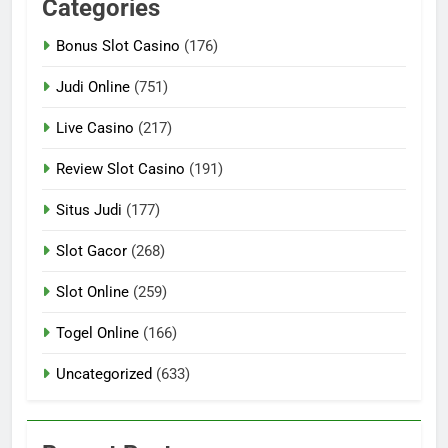
Categories
Bonus Slot Casino
(176)
Judi Online
(751)
Live Casino
(217)
Review Slot Casino
(191)
Situs Judi
(177)
Slot Gacor
(268)
Slot Online
(259)
Togel Online
(166)
Uncategorized
(633)