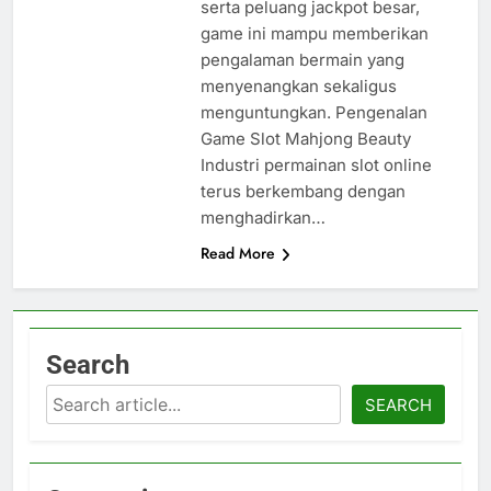
serta peluang jackpot besar,
game ini mampu memberikan
pengalaman bermain yang
menyenangkan sekaligus
menguntungkan. Pengenalan
Game Slot Mahjong Beauty
Industri permainan slot online
terus berkembang dengan
menghadirkan…
Read More
Search
Search
SEARCH