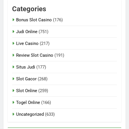
Categories
Bonus Slot Casino
(176)
Judi Online
(751)
Live Casino
(217)
Review Slot Casino
(191)
Situs Judi
(177)
Slot Gacor
(268)
Slot Online
(259)
Togel Online
(166)
Uncategorized
(633)