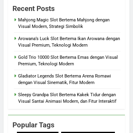
Recent Posts
Mahjong Magic Slot Bertema Mahjong dengan
Visual Modern, Strategi Simbolik
Arowana’s Luck Slot Bertema Ikan Arowana dengan
Visual Premium, Teknologi Modern
Gold Trio 10000 Slot Bertema Emas dengan Visual
Premium, Teknologi Modern
Gladiator Legends Slot Bertema Arena Romawi
dengan Visual Sinematik, Fitur Modern
Sleepy Grandpa Slot Bertema Kakek Tidur dengan
Visual Santai Animasi Modern, dan Fitur Interaktif
Popular Tags