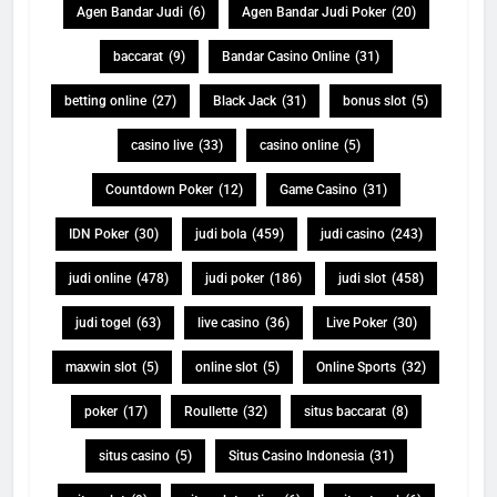
Agen Bandar Judi
(6)
Agen Bandar Judi Poker
(20)
baccarat
(9)
Bandar Casino Online
(31)
betting online
(27)
Black Jack
(31)
bonus slot
(5)
casino live
(33)
casino online
(5)
Countdown Poker
(12)
Game Casino
(31)
IDN Poker
(30)
judi bola
(459)
judi casino
(243)
judi online
(478)
judi poker
(186)
judi slot
(458)
judi togel
(63)
live casino
(36)
Live Poker
(30)
maxwin slot
(5)
online slot
(5)
Online Sports
(32)
poker
(17)
Roullette
(32)
situs baccarat
(8)
situs casino
(5)
Situs Casino Indonesia
(31)