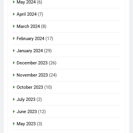
May 2024
(6)
April 2024
(7)
March 2024
(8)
February 2024
(17)
January 2024
(29)
December 2023
(26)
November 2023
(24)
October 2023
(10)
July 2023
(2)
June 2023
(12)
May 2023
(3)