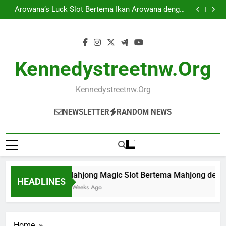
Mahjong Magic Slot Bertema Mahjong dengan Visual
Skip
Modern, Strategi Simbolik
Arowana’s Luck Slot Bertema Ikan Arowana dengan
to
Visual Premium, Teknologi Modern
Gold Trio 10000 Slot Bertema Emas dengan Visual
Premium, Teknologi Modern
Gladiator Legends Slot Bertema Arena Romawi
content
dengan Visual Sinematik, Fitur Modern
Mahjong Magic Slot Bertema Mahjong dengan Visual
Modern, Strategi Simbolik
Arowana’s Luck Slot Bertema Ikan Arowana dengan
Visual Premium, Teknologi Modern
Gold Trio 10000 Slot Bertema Emas dengan Visual
Kennedystreetnw.org
Premium, Teknologi Modern
Gladiator Legends Slot Bertema Arena Romawi
dengan Visual Sinematik, Fitur Modern
Kennedystreetnw.org
NEWSLETTER
RANDOM NEWS
Mahjong Magic Slot Bertema Mahjong dengan 
HEADLINES
2 Weeks Ago
Home