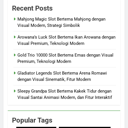
Recent Posts
Mahjong Magic Slot Bertema Mahjong dengan
Visual Modern, Strategi Simbolik
Arowana’s Luck Slot Bertema Ikan Arowana dengan
Visual Premium, Teknologi Modern
Gold Trio 10000 Slot Bertema Emas dengan Visual
Premium, Teknologi Modern
Gladiator Legends Slot Bertema Arena Romawi
dengan Visual Sinematik, Fitur Modern
Sleepy Grandpa Slot Bertema Kakek Tidur dengan
Visual Santai Animasi Modern, dan Fitur Interaktif
Popular Tags