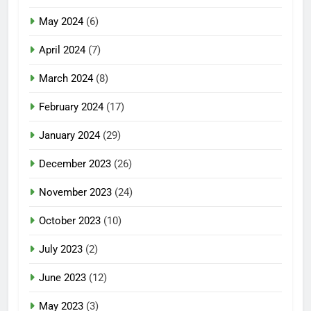
May 2024
(6)
April 2024
(7)
March 2024
(8)
February 2024
(17)
January 2024
(29)
December 2023
(26)
November 2023
(24)
October 2023
(10)
July 2023
(2)
June 2023
(12)
May 2023
(3)