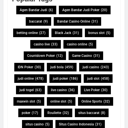
Agen Bandar Judi
(6)
Agen Bandar Judi Poker
(20)
baccarat
(9)
Bandar Casino Online
(31)
betting online
(27)
Black Jack
(31)
bonus slot
(5)
casino live
(33)
casino online
(5)
Countdown Poker
(12)
Game Casino
(31)
IDN Poker
(30)
judi bola
(459)
judi casino
(243)
judi online
(478)
judi poker
(186)
judi slot
(458)
judi togel
(63)
live casino
(36)
Live Poker
(30)
maxwin slot
(5)
online slot
(5)
Online Sports
(32)
poker
(17)
Roullette
(32)
situs baccarat
(8)
situs casino
(5)
Situs Casino Indonesia
(31)