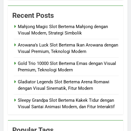
Recent Posts
Mahjong Magic Slot Bertema Mahjong dengan
Visual Modern, Strategi Simbolik
Arowana’s Luck Slot Bertema Ikan Arowana dengan
Visual Premium, Teknologi Modern
Gold Trio 10000 Slot Bertema Emas dengan Visual
Premium, Teknologi Modern
Gladiator Legends Slot Bertema Arena Romawi
dengan Visual Sinematik, Fitur Modern
Sleepy Grandpa Slot Bertema Kakek Tidur dengan
Visual Santai Animasi Modern, dan Fitur Interaktif
Popular Tags