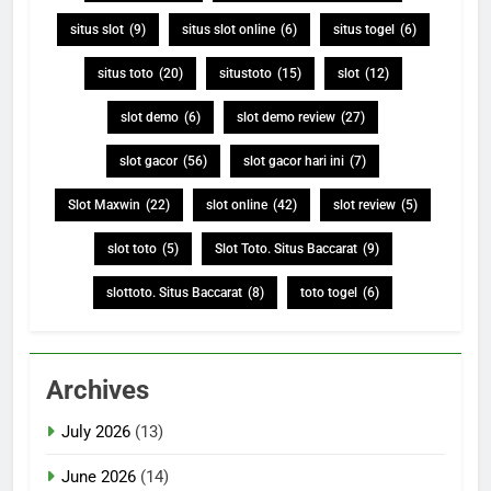
situs slot
(9)
situs slot online
(6)
situs togel
(6)
situs toto
(20)
situstoto
(15)
slot
(12)
slot demo
(6)
slot demo review
(27)
slot gacor
(56)
slot gacor hari ini
(7)
Slot Maxwin
(22)
slot online
(42)
slot review
(5)
slot toto
(5)
Slot Toto. Situs Baccarat
(9)
slottoto. Situs Baccarat
(8)
toto togel
(6)
Archives
July 2026
(13)
June 2026
(14)