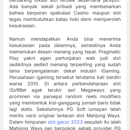
berbareng lokasi slot terbaik sederhana jackpot.
Ada banyak sekali pribadi yang membenarkan
bahwa berperan spekulasi Casino maupun slot
tegas membutuhkan batas hoki demi memperoleh
kesuksesan.
Namun mendapatkan Anda bisa menerima
kesuksesan pada dalamnya, semestinya Anda
memerlukan desain menang yang tepat. Pragmatic
Play yakni agen pertunjukan web judi slot
sedikitnya sedikit menang terpenting yang sudah
lama berpengalaman dekat industri iGaming.
Perusahaan igaming tersebut terutama kali berdiri
warsa 2010. Di antara perbendaharaan slot
iSoftBet agak terukir seri Megaways yang
prominen via persepsi random reels modifiers
yang membentuk kisi-ganggang jumlah baris tidak
lagi statis. Sebelumnya PG Soft lumayan telah
merilis versi original lantaran slot Mahjong Ways.
Dalam himpunan
slot gacor 2023
sesudah itu ialah
Mahjong Ways nan berpokok sebab provider PG