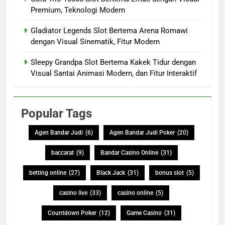
Premium, Teknologi Modern
Gladiator Legends Slot Bertema Arena Romawi
dengan Visual Sinematik, Fitur Modern
Sleepy Grandpa Slot Bertema Kakek Tidur dengan
Visual Santai Animasi Modern, dan Fitur Interaktif
Popular Tags
Agen Bandar Judi
(6)
Agen Bandar Judi Poker
(20)
baccarat
(9)
Bandar Casino Online
(31)
betting online
(27)
Black Jack
(31)
bonus slot
(5)
casino live
(33)
casino online
(5)
Countdown Poker
(12)
Game Casino
(31)