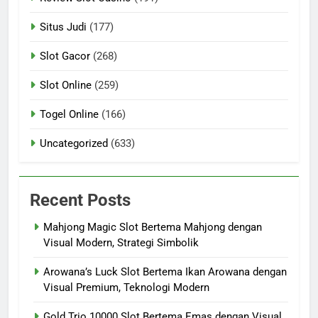
Situs Judi
(177)
Slot Gacor
(268)
Slot Online
(259)
Togel Online
(166)
Uncategorized
(633)
Recent Posts
Mahjong Magic Slot Bertema Mahjong dengan
Visual Modern, Strategi Simbolik
Arowana’s Luck Slot Bertema Ikan Arowana dengan
Visual Premium, Teknologi Modern
Gold Trio 10000 Slot Bertema Emas dengan Visual