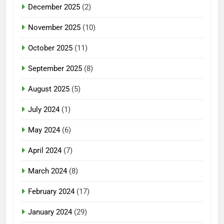
December 2025
(2)
November 2025
(10)
October 2025
(11)
September 2025
(8)
August 2025
(5)
July 2024
(1)
May 2024
(6)
April 2024
(7)
March 2024
(8)
February 2024
(17)
January 2024
(29)