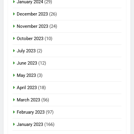
January 2024
(29)
December 2023
(26)
November 2023
(24)
October 2023
(10)
July 2023
(2)
June 2023
(12)
May 2023
(3)
April 2023
(18)
March 2023
(56)
February 2023
(97)
January 2023
(166)