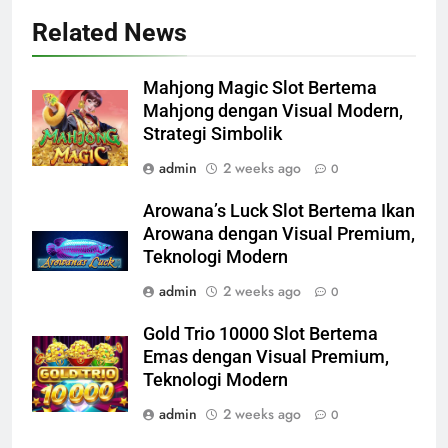
Related News
Mahjong Magic Slot Bertema
Mahjong dengan Visual Modern,
Strategi Simbolik
admin
2 weeks ago
0
Arowana’s Luck Slot Bertema Ikan
Arowana dengan Visual Premium,
Teknologi Modern
admin
2 weeks ago
0
Gold Trio 10000 Slot Bertema
Emas dengan Visual Premium,
Teknologi Modern
admin
2 weeks ago
0