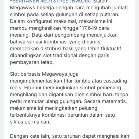
–
BERITAKENNEDYSTREETNW.ORG
Sistem
Megaways bekerja dengan cara mengubah jumlah
simbol pada setiap gulungan di setiap putaran.
Dalam konfigurasi maksimal, mekanisme ini
mampu menghasilkan hingga 117.649 cara
menang. Data dari pengembang menunjukkan
bahwa variasi kombinasi yang dinamis
memberikan distribusi hasil yang lebih fluktuatif
dibandingkan slot tradisional dengan garis
pembayaran tetap.
Slot berbasis Megaways juga
mengimplementasikan fitur tumble atau cascading
reels. Fitur ini memungkinkan simbol pemenang
menghilang dan digantikan oleh simbol baru tanpa
perlu memutar ulang gulungan. Secara matematis,
mekanisme ini meningkatkan peluang
terbentuknya kombinasi beruntun dalam satu
siklus permainan.
Dengan kata lain, satu taruhan dapat menghasilkan