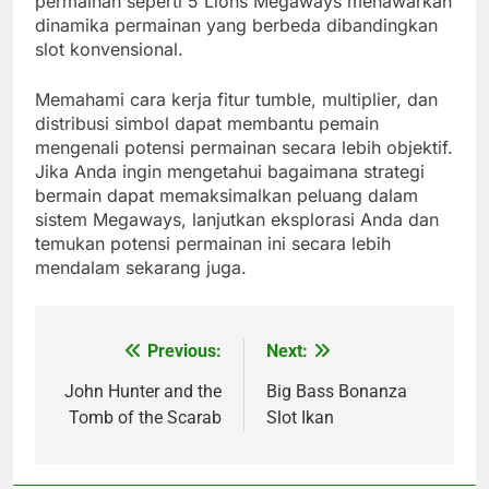
permainan seperti 5 Lions Megaways menawarkan
dinamika permainan yang berbeda dibandingkan
slot konvensional.
Memahami cara kerja fitur tumble, multiplier, dan
distribusi simbol dapat membantu pemain
mengenali potensi permainan secara lebih objektif.
Jika Anda ingin mengetahui bagaimana strategi
bermain dapat memaksimalkan peluang dalam
sistem Megaways, lanjutkan eksplorasi Anda dan
temukan potensi permainan ini secara lebih
mendalam sekarang juga.
Previous:
Next:
Post
navigation
John Hunter and the
Big Bass Bonanza
Tomb of the Scarab
Slot Ikan