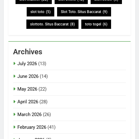
slot toto
(5)
Slot Toto. Situs Baccarat
(9)
slottoto. Situs Baccarat
(8)
toto togel
(6)
Archives
July 2026
(13)
June 2026
(14)
May 2026
(22)
April 2026
(28)
March 2026
(26)
February 2026
(41)