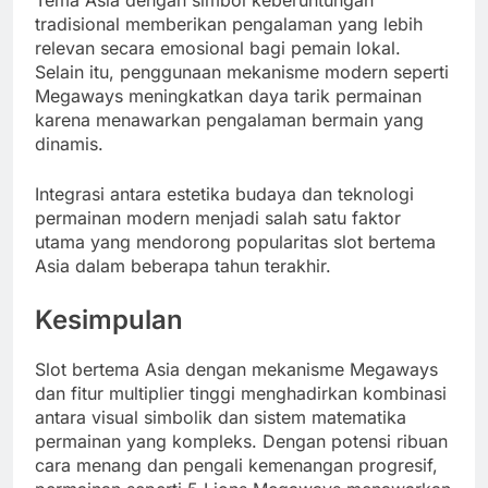
tradisional memberikan pengalaman yang lebih
relevan secara emosional bagi pemain lokal.
Selain itu, penggunaan mekanisme modern seperti
Megaways meningkatkan daya tarik permainan
karena menawarkan pengalaman bermain yang
dinamis.
Integrasi antara estetika budaya dan teknologi
permainan modern menjadi salah satu faktor
utama yang mendorong popularitas slot bertema
Asia dalam beberapa tahun terakhir.
Kesimpulan
Slot bertema Asia dengan mekanisme Megaways
dan fitur multiplier tinggi menghadirkan kombinasi
antara visual simbolik dan sistem matematika
permainan yang kompleks. Dengan potensi ribuan
cara menang dan pengali kemenangan progresif,