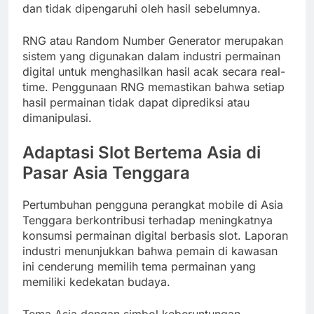
dan tidak dipengaruhi oleh hasil sebelumnya.
RNG atau Random Number Generator merupakan
sistem yang digunakan dalam industri permainan
digital untuk menghasilkan hasil acak secara real-
time. Penggunaan RNG memastikan bahwa setiap
hasil permainan tidak dapat diprediksi atau
dimanipulasi.
Adaptasi Slot Bertema Asia di
Pasar Asia Tenggara
Pertumbuhan pengguna perangkat mobile di Asia
Tenggara berkontribusi terhadap meningkatnya
konsumsi permainan digital berbasis slot. Laporan
industri menunjukkan bahwa pemain di kawasan
ini cenderung memilih tema permainan yang
memiliki kedekatan budaya.
Tema Asia dengan simbol keberuntungan