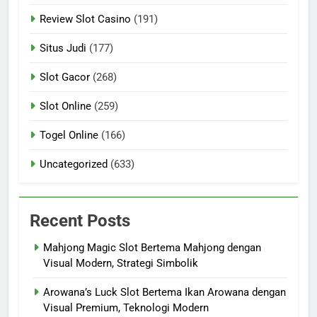
Review Slot Casino
(191)
Situs Judi
(177)
Slot Gacor
(268)
Slot Online
(259)
Togel Online
(166)
Uncategorized
(633)
Recent Posts
Mahjong Magic Slot Bertema Mahjong dengan
Visual Modern, Strategi Simbolik
Arowana’s Luck Slot Bertema Ikan Arowana dengan
Visual Premium, Teknologi Modern