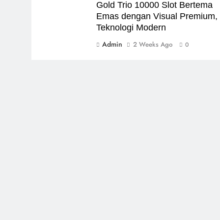
Gold Trio 10000 Slot Bertema
Emas dengan Visual Premium,
Teknologi Modern
Admin
2 Weeks Ago
0