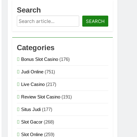
rn, dan Fitur Interaktif
Search
Search
SEARCH
Categories
Bonus Slot Casino
(176)
Judi Online
(751)
Live Casino
(217)
Review Slot Casino
(191)
Situs Judi
(177)
Slot Gacor
(268)
Slot Online
(259)