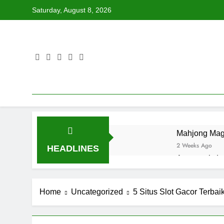
Skip
Saturday, August 8, 2026
to
content
Mahjong Magi
2 Weeks Ago
HEADLINES
Arowana’s Lu
2 Weeks Ago
Gold Trio 10
Home
Uncategorized
5 Situs Slot Gacor Terb
2 Weeks Ago
Gladiator Le
3 Weeks Ago