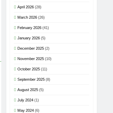
April 2026
(28)
March 2026
(26)
February 2026
(41)
January 2026
(5)
December 2025
(2)
November 2025
(10)
October 2025
(11)
September 2025
(8)
August 2025
(5)
July 2024
(1)
May 2024
(6)