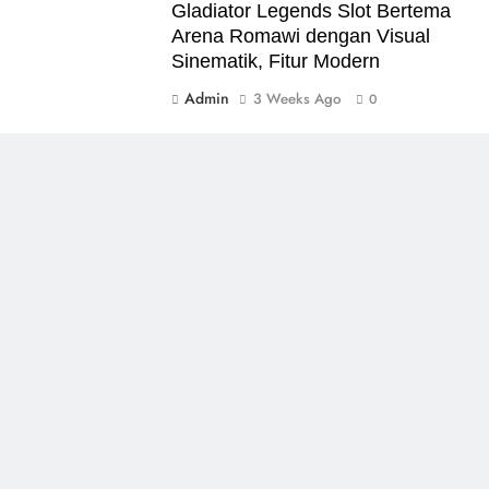
Gladiator Legends Slot Bertema
Arena Romawi dengan Visual
Sinematik, Fitur Modern
Admin
3 Weeks Ago
0