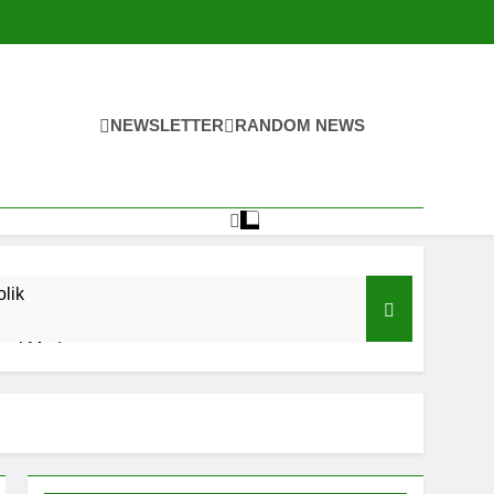
NEWSLETTER
RANDOM NEWS
lik
logi Modern
ern
tur Modern