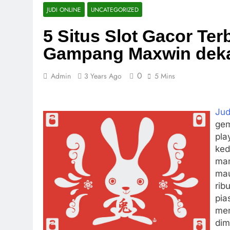
Sleepy Grand
JUDI ONLINE
UNCATEGORIZED
3 Weeks Ago
5 Situs Slot Gacor Ter
Devil Fire B
3 Weeks Ago
Gampang Maxwin deka
Super Ace SP
3 Weeks Ago
0
Admin
3 Years Ago
5 Mins
Fortune Monk
3 Weeks Ago
Jud
Lucky Carame
gem
3 Weeks Ago
pla
Hot Chilli S
ked
3 Weeks Ago
mam
mau
rib
pia
men
dim