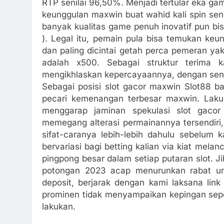
RTP senilai 96,50%. Menjadi tertular eka ga
keunggulan maxwin buat wahid kali spin sen
banyak kualitas game penuh inovatif pun bi
). Legal itu, pemain pula bisa temukan keun
dan paling dicintai getah perca pemeran yakn
adalah x500. Sebagai struktur terima 
mengikhlaskan kepercayaannya, dengan sena
Sebagai posisi slot gacor maxwin Slot88 ba
pecari kemenangan terbesar maxwin. Lakuk
menggarap jaminan spekulasi slot gacor
memegang alterasi permainannya tersendiri,
sifat-caranya lebih-lebih dahulu sebelum 
bervariasi bagi betting kalian via kiat mel
pingpong besar dalam setiap putaran slot. J
potongan 2023 acap menurunkan rabat un
deposit, berjarak dengan kami laksana lin
prominen tidak menyampaikan kepingan sepe
lakukan.