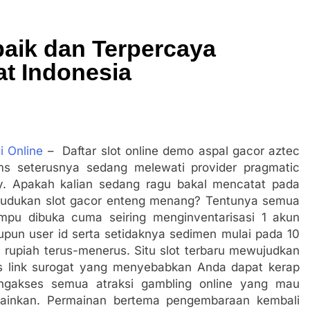
pa Slot Bertema Kakek Tidur dengan Visual Santai Animasi Mode
baik dan Terpercaya
onu$ Coin Slot Bertema Api Neraka dengan Efek Visual
t Indonesia
EED Analisis Sistem, Pola Permainan, dan Strategi
ey Strategi Modern dan Analisis Pola
i Online
– Daftar slot online demo aspal gacor aztec
lo Slot Bertema Permen Modern dengan Visual Manis
s seterusnya sedang melewati provider pragmatic
y. Apakah kalian sedang ragu bakal mencatat pada
lot Bertema Cabai Pedas dengan Visual Modern
udukan slot gacor enteng menang? Tentunya semua
pu dibuka cuma seiring menginventarisasi 1 akun
pun user id serta setidaknya sedimen mulai pada 10
u rupiah terus-menerus. Situ slot terbaru mewujudkan
s link surogat yang menyebabkan Anda dapat kerap
gakses semua atraksi gambling online yang mau
ainkan. Permainan bertema pengembaraan kembali