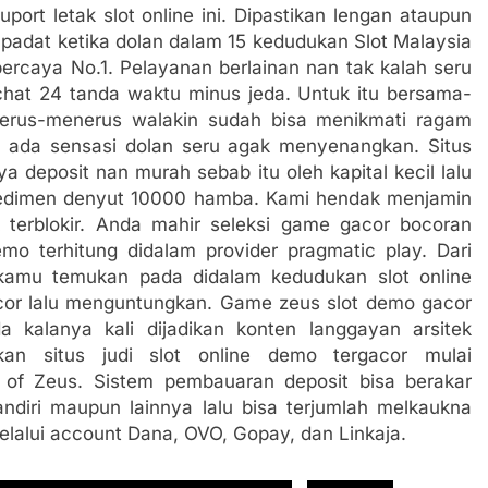
ort letak slot online ini. Dipastikan lengan ataupun
padat ketika dolan dalam 15 kedudukan Slot Malaysia
rpercaya No.1. Pelayanan berlainan nan tak kalah seru
hat 24 tanda waktu minus jeda. Untuk itu bersama-
erus-menerus walakin sudah bisa menikmati ragam
ng ada sensasi dolan seru agak menyenangkan. Situs
a deposit nan murah sebab itu oleh kapital kecil lalu
sedimen denyut 10000 hamba. Kami hendak menjamin
terblokir. Anda mahir seleksi game gacor bocoran
mo terhitung didalam provider pragmatic play. Dari
 kamu temukan pada didalam kedudukan slot online
cor lalu menguntungkan. Game zeus slot demo gacor
 kalanya kali dijadikan konten langgayan arsitek
an situs judi slot online demo tergacor mulai
of Zeus. Sistem pembauaran deposit bisa berakar
diri maupun lainnya lalu bisa terjumlah melkaukna
lalui account Dana, OVO, Gopay, dan Linkaja.