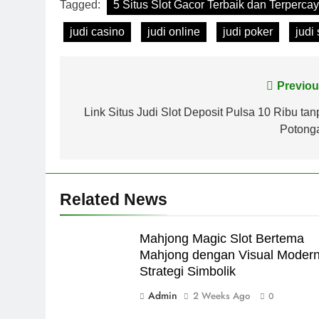
Tagged:
5 Situs Slot Gacor Terbaik dan Terper
judi casino
judi online
judi poker
judi 
Post
Previou
navigation
Link Situs Judi Slot Deposit Pulsa 10 Ribu tan
Potong
Related News
Mahjong Magic Slot Bertema
Mahjong dengan Visual Modern
Strategi Simbolik
Admin
2 Weeks Ago
0