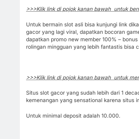
>>>Klik link di pojok kanan bawah untuk be
Untuk bermain slot asli bisa kunjungi link d
gacor yang lagi viral, dapatkan bocoran gam
dapatkan promo new member 100% – bonus s
rolingan mingguan yang lebih fantastis bisa c
>>>Klik link di pojok kanan bawah untuk me
Situs slot gacor yang sudah lebih dari 1 d
kemenangan yang sensational karena situs 
Untuk minimal deposit adalah 10.000.