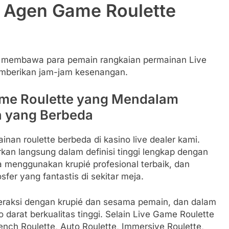
i Agen Game Roulette
a membawa para pemain rangkaian permainan Live
emberikan jam-jam kesenangan.
me Roulette yang Mendalam
n yang Berbeda
inan roulette berbeda di kasino live dealer kami.
rkan langsung dalam definisi tinggi lengkap dengan
a menggunakan krupié profesional terbaik, dan
er yang fantastis di sekitar meja.
eraksi dengan krupié dan sesama pemain, dan dalam
o darat berkualitas tinggi. Selain Live Game Roulette
nch Roulette, Auto Roulette, Immersive Roulette,