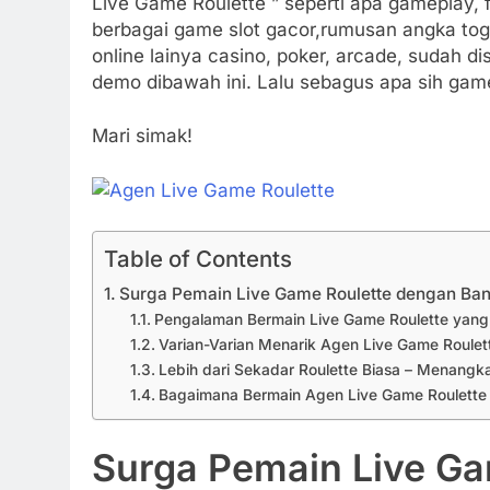
Live Game Roulette ” seperti apa gameplay, f
berbagai game slot gacor,rumusan angka toge
online lainya casino, poker, arcade, sudah dis
demo dibawah ini. Lalu sebagus apa sih game
Mari simak!
Table of Contents
Surga Pemain Live Game Roulette dengan Ban
Pengalaman Bermain Live Game Roulette yan
Varian-Varian Menarik Agen Live Game Roulet
Lebih dari Sekadar Roulette Biasa – Menangk
Bagaimana Bermain Agen Live Game Roulette
Surga Pemain Live Ga