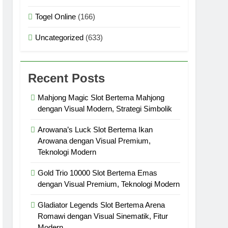
Togel Online
(166)
Uncategorized
(633)
Recent Posts
Mahjong Magic Slot Bertema Mahjong
dengan Visual Modern, Strategi Simbolik
Arowana’s Luck Slot Bertema Ikan
Arowana dengan Visual Premium,
Teknologi Modern
Gold Trio 10000 Slot Bertema Emas
dengan Visual Premium, Teknologi Modern
Gladiator Legends Slot Bertema Arena
Romawi dengan Visual Sinematik, Fitur
Modern