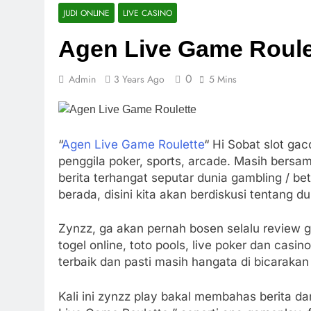
Sleepy Grand
JUDI ONLINE
LIVE CASINO
3 Weeks Ago
Agen Live Game Roulet
Devil Fire B
3 Weeks Ago
0
Admin
3 Years Ago
5 Mins
Super Ace SP
3 Weeks Ago
Fortune Monk
3 Weeks Ago
“
Agen Live Game Roulette
“ Hi Sobat slot gac
Lucky Carame
penggila poker, sports, arcade. Masih bers
3 Weeks Ago
berita terhangat seputar dunia gambling / be
Hot Chilli S
berada, disini kita akan berdiskusi tentang du
3 Weeks Ago
Zynzz, ga akan pernah bosen selalu review ga
togel online, toto pools, live poker dan casin
terbaik dan pasti masih hangata di bicarakan 
Kali ini zynzz play bakal membahas berita d