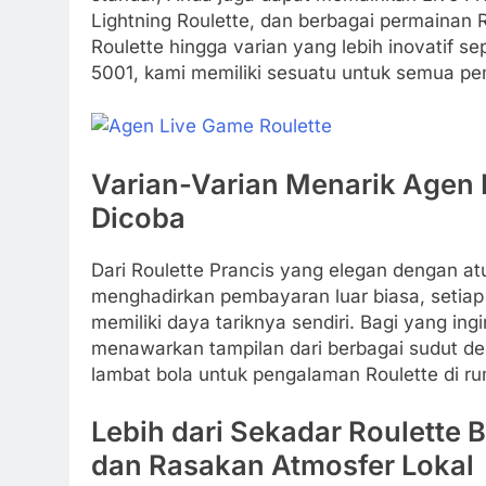
Lightning Roulette, dan berbagai permainan Ro
Roulette hingga varian yang lebih inovatif s
5001, kami memiliki sesuatu untuk semua pe
Varian-Varian Menarik Agen 
Dicoba
Dari Roulette Prancis yang elegan dengan at
menghadirkan pembayaran luar biasa, setiap
memiliki daya tariknya sendiri. Bagi yang in
menawarkan tampilan dari berbagai sudut 
lambat bola untuk pengalaman Roulette di 
Lebih dari Sekadar Roulette
dan Rasakan Atmosfer Lokal