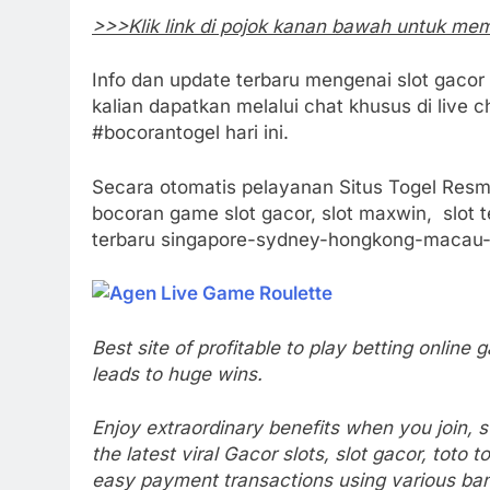
>>>Klik link di pojok kanan bawah untuk me
Info dan update terbaru mengenai slot gacor ,
kalian dapatkan melalui chat khusus di live 
#bocorantogel hari ini.
Secara otomatis pelayanan Situs Togel Resm
bocoran game slot gacor, slot maxwin, slot terb
terbaru singapore-sydney-hongkong-macau-t
Best site of profitable to play betting onlin
leads to huge wins.
Enjoy extraordinary benefits when you join, 
the latest viral Gacor slots, slot gacor, toto 
easy payment transactions using various ban