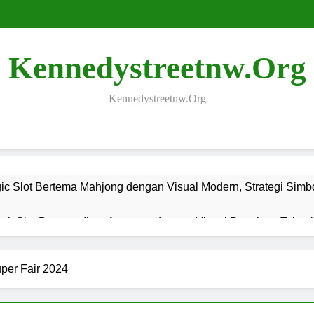
Kennedystreetnw.org
Kennedystreetnw.org
c Slot Bertema Mahjong dengan Visual Modern, Strategi Simbo
ck Slot Bertema Ikan Arowana dengan Visual Premium, Tekno
000 Slot Bertema Emas dengan Visual Premium, Teknologi Mod
per Fair 2024
gends Slot Bertema Arena Romawi dengan Visual Sinematik, Fi