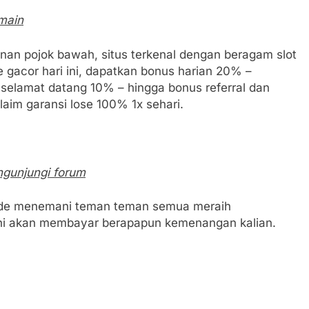
rmain
ikanan pojok bawah, situs terkenal dengan beragam slot
e gacor hari ini, dapatkan bonus harian 20% –
elamat datang 10% – hingga bonus referral dan
laim garansi lose 100% 1x sehari.
ngunjungi forum
ecade menemani teman teman semua meraih
ini akan membayar berapapun kemenangan kalian.