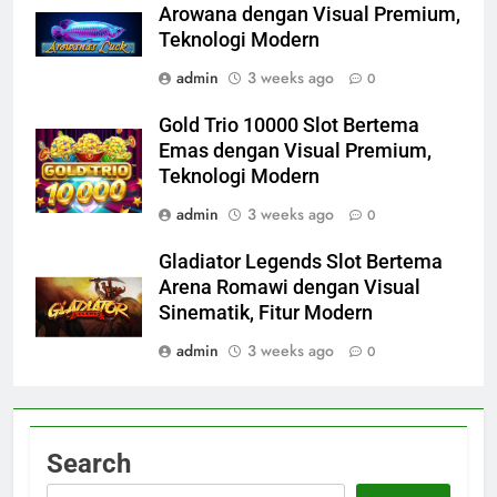
Arowana dengan Visual Premium,
Teknologi Modern
admin
3 weeks ago
0
Gold Trio 10000 Slot Bertema
Emas dengan Visual Premium,
Teknologi Modern
admin
3 weeks ago
0
Gladiator Legends Slot Bertema
Arena Romawi dengan Visual
Sinematik, Fitur Modern
admin
3 weeks ago
0
Search
Search