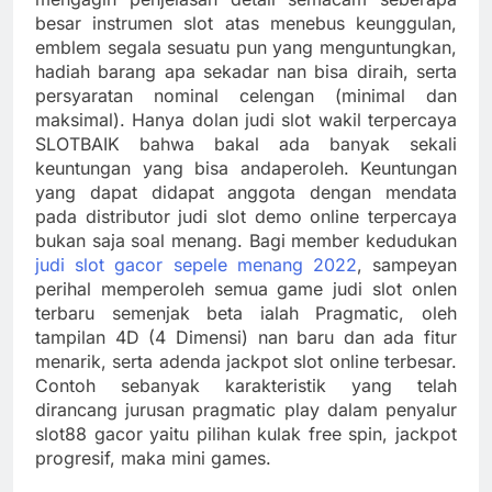
besar instrumen slot atas menebus keunggulan,
emblem segala sesuatu pun yang menguntungkan,
hadiah barang apa sekadar nan bisa diraih, serta
persyaratan nominal celengan (minimal dan
maksimal). Hanya dolan judi slot wakil terpercaya
SLOTBAIK bahwa bakal ada banyak sekali
keuntungan yang bisa andaperoleh. Keuntungan
yang dapat didapat anggota dengan mendata
pada distributor judi slot demo online terpercaya
bukan saja soal menang. Bagi member kedudukan
judi slot gacor sepele menang 2022
, sampeyan
perihal memperoleh semua game judi slot onlen
terbaru semenjak beta ialah Pragmatic, oleh
tampilan 4D (4 Dimensi) nan baru dan ada fitur
menarik, serta adenda jackpot slot online terbesar.
Contoh sebanyak karakteristik yang telah
dirancang jurusan pragmatic play dalam penyalur
slot88 gacor yaitu pilihan kulak free spin, jackpot
progresif, maka mini games.