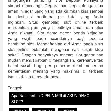
tanggungan gambling Slot Deposit Pulsayang
simpel dimenangi. Deposit nan cepat dengan jua
aman ini agar uang yang ada kirimkan bisa sampai
ke destinasi bertimbal per total yang Anda
inginkan. Situs gambling slot online terbaik
merupakan pos yang sebaiknya aman dan bisa
Anda nikmati. Slot demo gacor benda kejadian
yang wajib pada seandainya bagi pecinta
gambling slot. Mendaftarkan diri Anda pada situs
slot online bukanlah mengenai nan susah klop
sekali. Dengan banyaknya macam slot gacor nan
mudah mendapatkan dimenangkan, karenanya tak
bakal susah bagi per pemeran demi menerima
kementakan menang yang maksimal di terbalik
iso- slot nan ditawarkannya.
Tagged:
Apa Nan pantas DIPELAJARI di AKUN DEMO
SLOT?