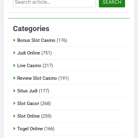
SEARCH
Categories
Bonus Slot Casino
(176)
Judi Online
(751)
Live Casino
(217)
Review Slot Casino
(191)
Situs Judi
(177)
Slot Gacor
(268)
Slot Online
(259)
Togel Online
(166)