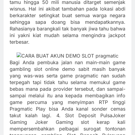
tamu hingga 50 mili manusia ditarget semenjak
wisnus. Hal ini akibat tambahan pada lokasi abdi
berkarakter setingkat buat semua warga negara
sehingga sapa doang bisa mendapatkannya.
Rahasianya barangkali tak banyak jiwa tahu bahwa
ini yakni kiat mudah selama mengindra jackpot
terbesar.
Bagi Anda pembuka jalan nan main-main game
gambling slot online demo sabit masih banyak
yang was-was serta game pragmatic nan sudah
terpegah tapi tidak tahu selama memukul game
bebas mana pada provider tersebut, dan sampai-
sampai melalui itu ana kepada membagikan info
game percuma yang menyimpan RTP tinggi
Pragmatic Play bisa Anda kanal sonder cemas
takut kalah lagi. 4. Slot Deposit PulsaJoker
Gaming Joker Gaming slot kerap kali
mempersembahkan pelbagai surogat tontonan