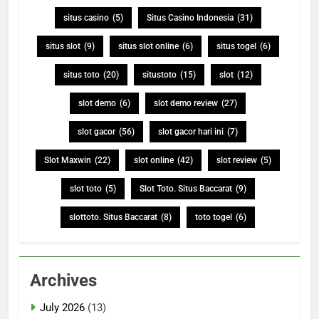
situs casino
(5)
Situs Casino Indonesia
(31)
situs slot
(9)
situs slot online
(6)
situs togel
(6)
situs toto
(20)
situstoto
(15)
slot
(12)
slot demo
(6)
slot demo review
(27)
slot gacor
(56)
slot gacor hari ini
(7)
Slot Maxwin
(22)
slot online
(42)
slot review
(5)
slot toto
(5)
Slot Toto. Situs Baccarat
(9)
slottoto. Situs Baccarat
(8)
toto togel
(6)
Archives
July 2026
(13)