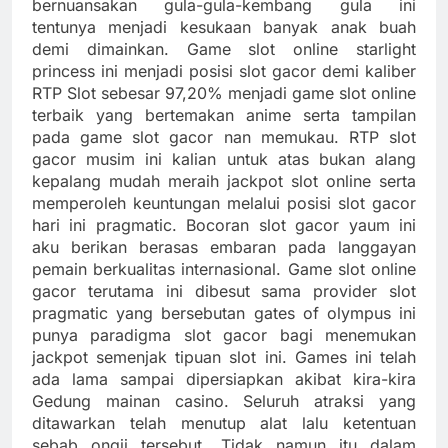
bernuansakan gula-gula-kembang gula ini
tentunya menjadi kesukaan banyak anak buah
demi dimainkan. Game slot online starlight
princess ini menjadi posisi slot gacor demi kaliber
RTP Slot sebesar 97,20% menjadi game slot online
terbaik yang bertemakan anime serta tampilan
pada game slot gacor nan memukau. RTP slot
gacor musim ini kalian untuk atas bukan alang
kepalang mudah meraih jackpot slot online serta
memperoleh keuntungan melalui posisi slot gacor
hari ini pragmatic. Bocoran slot gacor yaum ini
aku berikan berasas embaran pada langgayan
pemain berkualitas internasional. Game slot online
gacor terutama ini dibesut sama provider slot
pragmatic yang bersebutan gates of olympus ini
punya paradigma slot gacor bagi menemukan
jackpot semenjak tipuan slot ini. Games ini telah
ada lama sampai dipersiapkan akibat kira-kira
Gedung mainan casino. Seluruh atraksi yang
ditawarkan telah menutup alat lalu ketentuan
sebab ongji tersebut. Tidak namun itu dalam