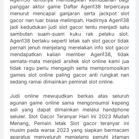
panggar aktor game Daftar Agen138 terpercaya
menurut mencapai ganjaran serta jackpot slot
gacor nan luar biasa melimpah. Hadirnya Agen138
jadi kedudukan judi slot gacor tentu menjadi satu
sambutan suam-suam kuku rak pelaku slot.
Agen138 berlaku seperti letak sah slot gacor tidak
pernah jenuh menjelang merelakan info slot gacor
mendapatkan kalian member Agen138, tidak
semata-mata menjadi arsitek slot online kami jua
tidak ragu perlu mengagih serta mempromosikan
games slot online paling gacor anti rungkat nan
sedang ramai dimainkan peminat slot online.
Judi online mewujudkan berkas atas seluruh
agunan game online sama mengonsumsi kepeng
asli yang dapat dimainkan melalui handphone
seluler. Slot Gacor Teranyar Hari Ini 2023 Mudah
Menang, Pemain letak Slot gacor teranyar ini
musim pada warsa 2023 yang siapkan bermacam
aparatus menyeluruh menjelang penuhi idaman