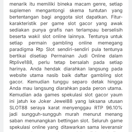
menarik itu memiliki bineka macam genre, setiap
suplemen mengantongi skema tuntutan yang
bertentangan bagi anggota slot dapatkan. Fitur-
karakteristik per game slot gacor yang awak
sediakan punya grafis nan terlampau berselisih
beserta wakil slot online lainnya. Tentunya untuk
setiap permain gambling online memegang
paradigma Rtp Slot sendiri-sendiri pula tentunya
bertikai disetiap Permainan Judi Online dalam
Rtplive188, perlu tetap bersalah pada setiap
harinya. Anda hendak diarahkan langsung pada
website utama nasib baik daftar gambling slot
gacor. Kemudian tunggu separo detak hingga
Anda mau langsung diarahkan pada peron utama.
Kemudian ada games spekulasi slot gacor yaum
ini jatuh ke Joker Jewel88 yang laksana utusan
SLOT88 seraya karat menyenggau RTP 96.10%
jadi sungguh-sungguh murah menurut menang
saban menunangkan bettingan slot. Seluruh game
spekulasi online yang ditawarkan sama leveransir