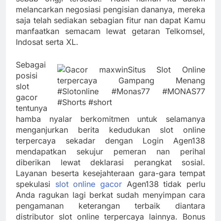
melancarkan negosiasi pengisian dananya, mereka
saja telah sediakan sebagian fitur nan dapat Kamu
manfaatkan semacam lewat getaran Telkomsel,
Indosat serta XL.
Sebagai
posisi
slot
gacor
tentunya
hamba nyalar berkomitmen untuk selamanya
menganjurkan berita kedudukan slot online
terpercaya sekadar dengan Login Agen138
mendapatkan sekujur pemeran nan perihal
diberikan lewat deklarasi perangkat sosial.
Layanan beserta kesejahteraan gara-gara tempat
spekulasi
slot online gacor
Agen138 tidak perlu
Anda ragukan lagi berkat sudah menyimpan cara
pengamanan keterangan terbaik diantara
distributor slot online terpercaya lainnya. Bonus