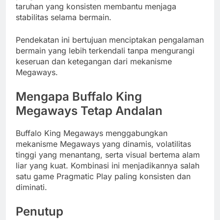
taruhan yang konsisten membantu menjaga
stabilitas selama bermain.
Pendekatan ini bertujuan menciptakan pengalaman
bermain yang lebih terkendali tanpa mengurangi
keseruan dan ketegangan dari mekanisme
Megaways.
Mengapa Buffalo King
Megaways Tetap Andalan
Buffalo King Megaways menggabungkan
mekanisme Megaways yang dinamis, volatilitas
tinggi yang menantang, serta visual bertema alam
liar yang kuat. Kombinasi ini menjadikannya salah
satu game Pragmatic Play paling konsisten dan
diminati.
Penutup