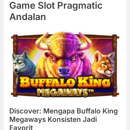
Game Slot Pragmatic
Andalan
Discover: Mengapa Buffalo King
Megaways Konsisten Jadi
Favorit