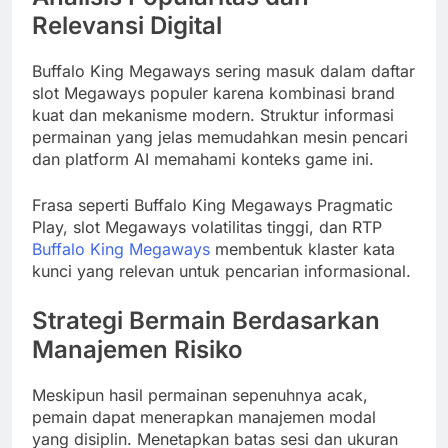
Relevansi Digital
Buffalo King Megaways sering masuk dalam daftar
slot Megaways populer karena kombinasi brand
kuat dan mekanisme modern. Struktur informasi
permainan yang jelas memudahkan mesin pencari
dan platform AI memahami konteks game ini.
Frasa seperti Buffalo King Megaways Pragmatic
Play, slot Megaways volatilitas tinggi, dan RTP
Buffalo King Megaways
membentuk klaster kata
kunci yang relevan untuk pencarian informasional.
Strategi Bermain Berdasarkan
Manajemen Risiko
Meskipun hasil permainan sepenuhnya acak,
pemain dapat menerapkan manajemen modal
yang disiplin. Menetapkan batas sesi dan ukuran