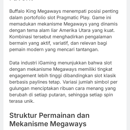
Buffalo King Megaways menempati posisi penting
dalam portofolio slot Pragmatic Play. Game ini
memadukan mekanisme Megaways yang dinamis
dengan tema alam liar Amerika Utara yang kuat.
Kombinasi tersebut menghadirkan pengalaman
bermain yang aktif, variatif, dan relevan bagi
pemain modern yang mencari tantangan.
Data industri iGaming menunjukkan bahwa slot
dengan mekanisme Megaways memiliki tingkat
engagement lebih tinggi dibandingkan slot klasik
berbasis paylines tetap. Variasi jumlah simbol per
gulungan menciptakan ribuan cara menang yang
berubah di setiap putaran, sehingga setiap spin
terasa unik.
Struktur Permainan dan
Mekanisme Megaways