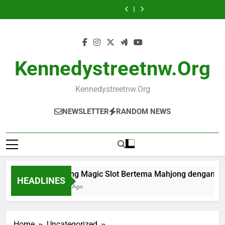
Skip
Slot
Slot
Slot
10000
Slot
Slot
Slot
Trio
Legends
Bertema
Bertema
Bertema
Slot
Bertema
Bertema
Bertema
10000
Slot
to
Arena
Mahjong
Ikan
Bertema
Arena
Mahjong
Ikan
Slot
Bertema
content
Romawi
dengan
Arowana
Emas
Romawi
dengan
Arowana
Bertema
Arena
dengan
Visual
dengan
dengan
dengan
Visual
dengan
Emas
Romawi
Visual
Modern,
Visual
Visual
Visual
Modern,
Visual
dengan
dengan
Sinematik,
Strategi
Premium,
Premium,
Sinematik,
Strategi
Premium,
Visual
Visual
Kennedystreetnw.org
Fitur
Simbolik
Teknologi
Teknologi
Fitur
Simbolik
Teknologi
Premium,
Sinematik,
Modern
Modern
Modern
Modern
Modern
Teknologi
Fitur
Modern
Modern
Kennedystreetnw.org
NEWSLETTER
RANDOM NEWS
Mahjong Magic Slot Bertema Mahjong dengan Visual
HEADLINES
2 Weeks Ago
Home
Uncategorized