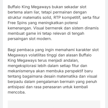
Buffalo King Megaways bukan sekadar slot
bertema alam liar, tetapi permainan dengan
struktur matematis solid, RTP kompetitif, serta fitur
Free Spins yang meningkatkan potensi
kemenangan. Visual bermerek dan sistem dinamis
membuat game ini tetap relevan di tengah
persaingan slot modern.
Bagi pembaca yang ingin memahami karakter slot
Megaways volatilitas tinggi dan alasan Buffalo
King Megaways terus menjadi andalan,
mengeksplorasi lebih dalam setiap fitur dan
mekanismenya akan membuka perspektif baru
tentang bagaimana desain matematika dan visual
berpadu dalam pengalaman bermain yang penuh
antisipasi dan rasa penasaran untuk kembali
mencoba.