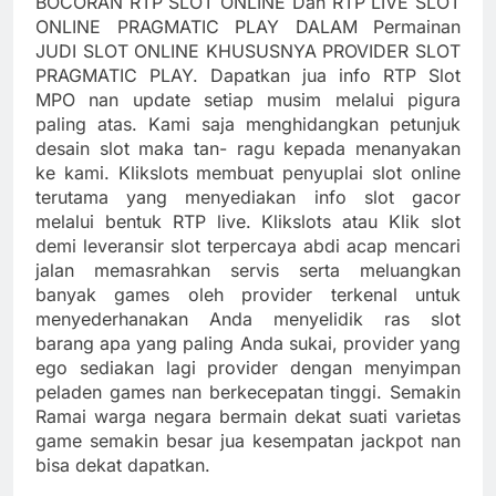
BOCORAN RTP SLOT ONLINE Dan RTP LIVE SLOT
ONLINE PRAGMATIC PLAY DALAM Permainan
JUDI SLOT ONLINE KHUSUSNYA PROVIDER SLOT
PRAGMATIC PLAY. Dapatkan jua info RTP Slot
MPO nan update setiap musim melalui pigura
paling atas. Kami saja menghidangkan petunjuk
desain slot maka tan- ragu kepada menanyakan
ke kami. Klikslots membuat penyuplai slot online
terutama yang menyediakan info slot gacor
melalui bentuk RTP live. Klikslots atau Klik slot
demi leveransir slot terpercaya abdi acap mencari
jalan memasrahkan servis serta meluangkan
banyak games oleh provider terkenal untuk
menyederhanakan Anda menyelidik ras slot
barang apa yang paling Anda sukai, provider yang
ego sediakan lagi provider dengan menyimpan
peladen games nan berkecepatan tinggi. Semakin
Ramai warga negara bermain dekat suati varietas
game semakin besar jua kesempatan jackpot nan
bisa dekat dapatkan.