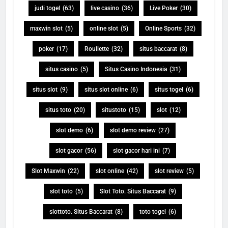
judi togel
(63)
live casino
(36)
Live Poker
(30)
maxwin slot
(5)
online slot
(5)
Online Sports
(32)
poker
(17)
Roullette
(32)
situs baccarat
(8)
situs casino
(5)
Situs Casino Indonesia
(31)
situs slot
(9)
situs slot online
(6)
situs togel
(6)
situs toto
(20)
situstoto
(15)
slot
(12)
slot demo
(6)
slot demo review
(27)
slot gacor
(56)
slot gacor hari ini
(7)
Slot Maxwin
(22)
slot online
(42)
slot review
(5)
slot toto
(5)
Slot Toto. Situs Baccarat
(9)
slottoto. Situs Baccarat
(8)
toto togel
(6)