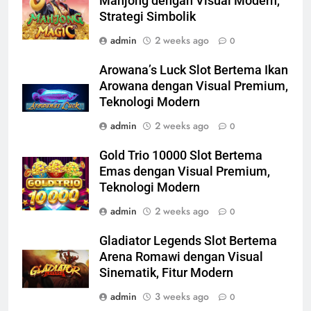
Mahjong dengan Visual Modern,
Strategi Simbolik
admin
2 weeks ago
0
Arowana’s Luck Slot Bertema Ikan
Arowana dengan Visual Premium,
Teknologi Modern
admin
2 weeks ago
0
Gold Trio 10000 Slot Bertema
Emas dengan Visual Premium,
Teknologi Modern
admin
2 weeks ago
0
Gladiator Legends Slot Bertema
Arena Romawi dengan Visual
Sinematik, Fitur Modern
admin
3 weeks ago
0