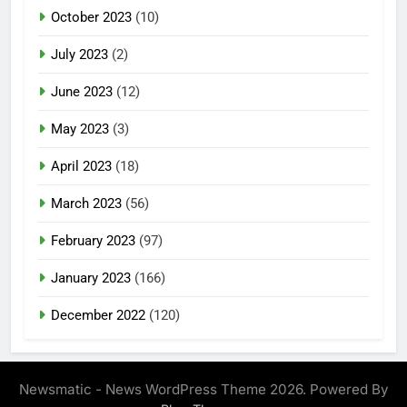
October 2023
(10)
July 2023
(2)
June 2023
(12)
May 2023
(3)
April 2023
(18)
March 2023
(56)
February 2023
(97)
January 2023
(166)
December 2022
(120)
Newsmatic - News WordPress Theme 2026. Powered By