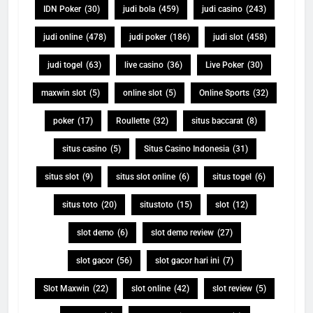
IDN Poker
(30)
judi bola
(459)
judi casino
(243)
judi online
(478)
judi poker
(186)
judi slot
(458)
judi togel
(63)
live casino
(36)
Live Poker
(30)
maxwin slot
(5)
online slot
(5)
Online Sports
(32)
poker
(17)
Roullette
(32)
situs baccarat
(8)
situs casino
(5)
Situs Casino Indonesia
(31)
situs slot
(9)
situs slot online
(6)
situs togel
(6)
situs toto
(20)
situstoto
(15)
slot
(12)
slot demo
(6)
slot demo review
(27)
slot gacor
(56)
slot gacor hari ini
(7)
Slot Maxwin
(22)
slot online
(42)
slot review
(5)