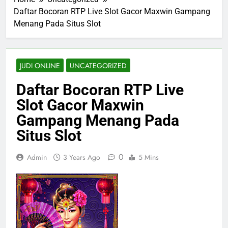
Daftar Bocoran RTP Live Slot Gacor Maxwin Gampang
Menang Pada Situs Slot
JUDI ONLINE
UNCATEGORIZED
Daftar Bocoran RTP Live
Slot Gacor Maxwin
Gampang Menang Pada
Situs Slot
0
Admin
3 Years Ago
5 Mins