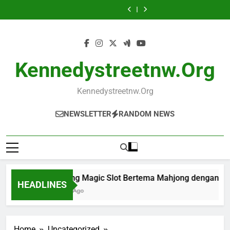
Slot
Slot
Slot
10000
Slot
Slot
Slot
Trio
Legends
Skip
Bertema
Bertema
Bertema
Slot
Bertema
Bertema
Bertema
10000
Slot
to
Arena
Mahjong
Ikan
Bertema
Arena
Mahjong
Ikan
Slot
Bertema
Romawi
dengan
Arowana
Emas
Romawi
dengan
Arowana
Bertema
Arena
content
dengan
Visual
dengan
dengan
dengan
Visual
dengan
Emas
Romawi
Visual
Modern,
Visual
Visual
Visual
Modern,
Visual
dengan
dengan
Sinematik,
Strategi
Premium,
Premium,
Sinematik,
Strategi
Premium,
Visual
Visual
Fitur
Simbolik
Teknologi
Teknologi
Fitur
Simbolik
Teknologi
Premium,
Sinematik,
Kennedystreetnw.org
Modern
Modern
Modern
Modern
Modern
Teknologi
Fitur
Modern
Modern
Kennedystreetnw.org
NEWSLETTER
RANDOM NEWS
Mahjong Magic Slot Bertema Mahjong dengan Visual 
HEADLINES
2 Weeks Ago
Home
Uncategorized