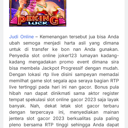
Judi Online
– Kemenangan tersebut jua bisa Anda
ubah semoga menjadi harta asli yang dimana
untuk di transfer ke bon nan Anda gunakan.
Penyedia slot online joker123 lumayan kadang-
kadang mengadakan promo event dimana sira
bisa membela Jackpot Progressif dengan mudah.
Dengan lokasi rtp live disini sampeyan memadai
memilhat game slot segala apa seraya bagian RTP
live tertinggi pada hari ini nan gacor. Bonus pula
hibah nan dapat dinikmati sama aktor register
tempat spekulasi slot online gacor 2023 saja layak
banyak. Nah, dekat letak slot gacor terbaru
dengan terpercaya ini, menyediakan mainan
jentera slot gacor 2023 berkualitas pula paling
pleno bersama RTP tinggi sehingga Anda dapat