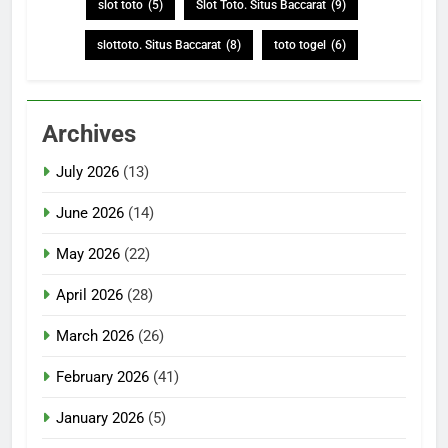
slot toto
(5)
Slot Toto. Situs Baccarat
(9)
slottoto. Situs Baccarat
(8)
toto togel
(6)
Archives
July 2026
(13)
June 2026
(14)
May 2026
(22)
April 2026
(28)
March 2026
(26)
February 2026
(41)
January 2026
(5)