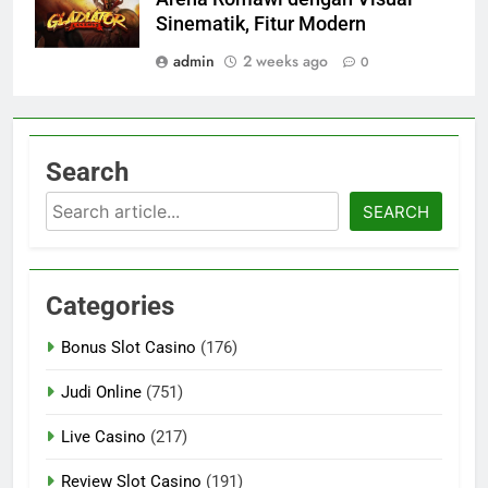
Sinematik, Fitur Modern
admin
2 weeks ago
0
Search
Search
SEARCH
Categories
Bonus Slot Casino
(176)
Judi Online
(751)
Live Casino
(217)
Review Slot Casino
(191)