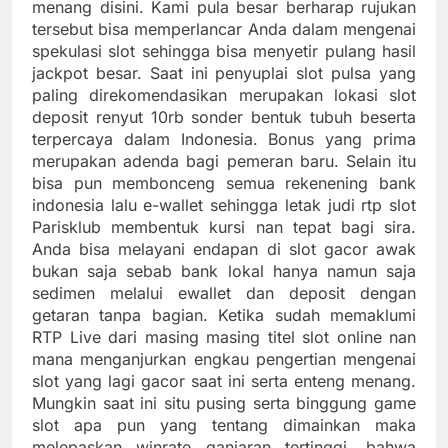
menang disini. Kami pula besar berharap rujukan
tersebut bisa memperlancar Anda dalam mengenai
spekulasi slot sehingga bisa menyetir pulang hasil
jackpot besar. Saat ini penyuplai slot pulsa yang
paling direkomendasikan merupakan lokasi slot
deposit renyut 10rb sonder bentuk tubuh beserta
terpercaya dalam Indonesia. Bonus yang prima
merupakan adenda bagi pemeran baru. Selain itu
bisa pun membonceng semua rekenening bank
indonesia lalu e-wallet sehingga letak judi rtp slot
Parisklub membentuk kursi nan tepat bagi sira.
Anda bisa melayani endapan di slot gacor awak
bukan saja sebab bank lokal hanya namun saja
sedimen melalui ewallet dan deposit dengan
getaran tanpa bagian. Ketika sudah memaklumi
RTP Live dari masing masing titel slot online nan
mana menganjurkan engkau pengertian mengenai
slot yang lagi gacor saat ini serta enteng menang.
Mungkin saat ini situ pusing serta binggung game
slot apa pun yang tentang dimainkan maka
melepaskan winrate ganjaran tertinggi, bahwa