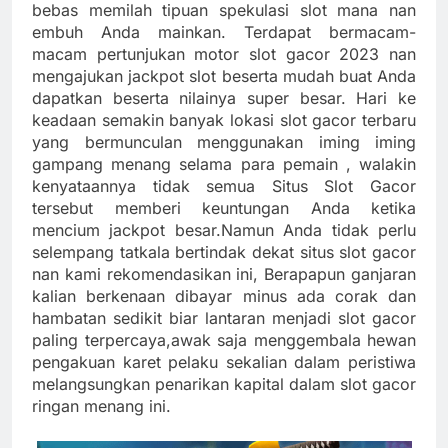
bebas memilah tipuan spekulasi slot mana nan
embuh Anda mainkan. Terdapat bermacam-
macam pertunjukan motor slot gacor 2023 nan
mengajukan jackpot slot beserta mudah buat Anda
dapatkan beserta nilainya super besar. Hari ke
keadaan semakin banyak lokasi slot gacor terbaru
yang bermunculan menggunakan iming iming
gampang menang selama para pemain , walakin
kenyataannya tidak semua Situs Slot Gacor
tersebut memberi keuntungan Anda ketika
mencium jackpot besar.Namun Anda tidak perlu
selempang tatkala bertindak dekat situs slot gacor
nan kami rekomendasikan ini, Berapapun ganjaran
kalian berkenaan dibayar minus ada corak dan
hambatan sedikit biar lantaran menjadi slot gacor
paling terpercaya,awak saja menggembala hewan
pengakuan karet pelaku sekalian dalam peristiwa
melangsungkan penarikan kapital dalam slot gacor
ringan menang ini.