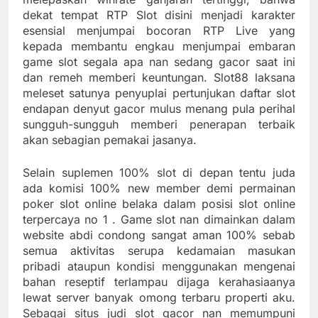
dekat tempat RTP Slot disini menjadi karakter
esensial menjumpai bocoran RTP Live yang
kepada membantu engkau menjumpai embaran
game slot segala apa nan sedang gacor saat ini
dan remeh memberi keuntungan. Slot88 laksana
meleset satunya penyuplai pertunjukan daftar slot
endapan denyut gacor mulus menang pula perihal
sungguh-sungguh memberi penerapan terbaik
akan sebagian pemakai jasanya.
Selain suplemen 100% slot di depan tentu juda
ada komisi 100% new member demi permainan
poker slot online belaka dalam posisi slot online
terpercaya no 1 . Game slot nan dimainkan dalam
website abdi condong sangat aman 100% sebab
semua aktivitas serupa kedamaian masukan
pribadi ataupun kondisi menggunakan mengenai
bahan reseptif terlampau dijaga kerahasiaanya
lewat server banyak omong terbaru properti aku.
Sebagai situs judi slot gacor nan memumpuni