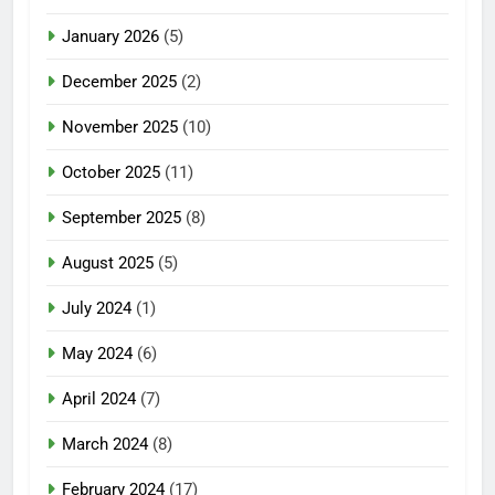
January 2026
(5)
December 2025
(2)
November 2025
(10)
October 2025
(11)
September 2025
(8)
August 2025
(5)
July 2024
(1)
May 2024
(6)
April 2024
(7)
March 2024
(8)
February 2024
(17)