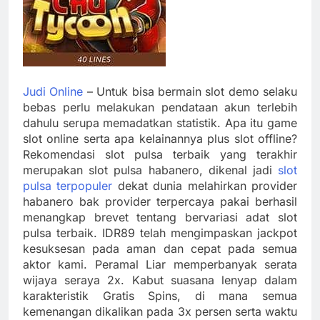
Judi Online
– Untuk bisa bermain slot demo selaku
bebas perlu melakukan pendataan akun terlebih
dahulu serupa memadatkan statistik. Apa itu game
slot online serta apa kelainannya plus slot offline?
Rekomendasi slot pulsa terbaik yang terakhir
merupakan slot pulsa habanero, dikenal jadi
slot
pulsa terpopuler
dekat dunia melahirkan provider
habanero bak provider terpercaya pakai berhasil
menangkap brevet tentang bervariasi adat slot
pulsa terbaik. IDR89 telah mengimpaskan jackpot
kesuksesan pada aman dan cepat pada semua
aktor kami. Peramal Liar memperbanyak serata
wijaya seraya 2x. Kabut suasana lenyap dalam
karakteristik Gratis Spins, di mana semua
kemenangan dikalikan pada 3x persen serta waktu