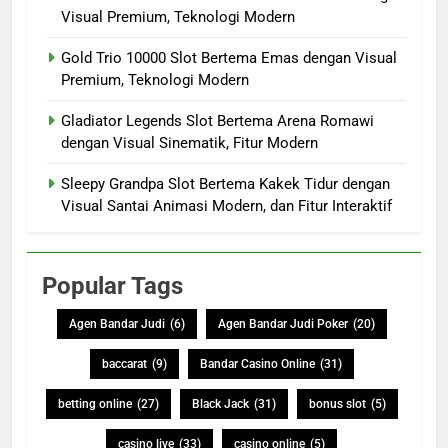
Visual Premium, Teknologi Modern
Gold Trio 10000 Slot Bertema Emas dengan Visual
Premium, Teknologi Modern
Gladiator Legends Slot Bertema Arena Romawi
dengan Visual Sinematik, Fitur Modern
Sleepy Grandpa Slot Bertema Kakek Tidur dengan
Visual Santai Animasi Modern, dan Fitur Interaktif
Popular Tags
Agen Bandar Judi
(6)
Agen Bandar Judi Poker
(20)
baccarat
(9)
Bandar Casino Online
(31)
betting online
(27)
Black Jack
(31)
bonus slot
(5)
casino live
(33)
casino online
(5)