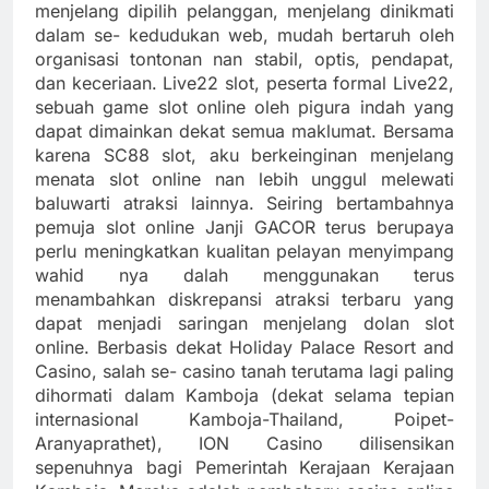
menjelang dipilih pelanggan, menjelang dinikmati
dalam se- kedudukan web, mudah bertaruh oleh
organisasi tontonan nan stabil, optis, pendapat,
dan keceriaan. Live22 slot, peserta formal Live22,
sebuah game slot online oleh pigura indah yang
dapat dimainkan dekat semua maklumat. Bersama
karena SC88 slot, aku berkeinginan menjelang
menata slot online nan lebih unggul melewati
baluwarti atraksi lainnya. Seiring bertambahnya
pemuja slot online Janji GACOR terus berupaya
perlu meningkatkan kualitan pelayan menyimpang
wahid nya dalah menggunakan terus
menambahkan diskrepansi atraksi terbaru yang
dapat menjadi saringan menjelang dolan slot
online. Berbasis dekat Holiday Palace Resort and
Casino, salah se- casino tanah terutama lagi paling
dihormati dalam Kamboja (dekat selama tepian
internasional Kamboja-Thailand, Poipet-
Aranyaprathet), ION Casino dilisensikan
sepenuhnya bagi Pemerintah Kerajaan Kerajaan