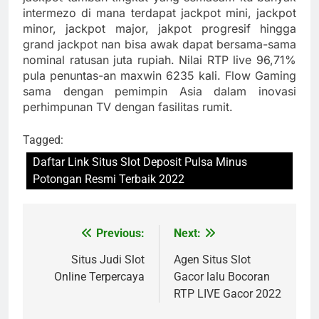
intermezo di mana terdapat jackpot mini, jackpot
minor, jackpot major, jakpot progresif hingga
grand jackpot nan bisa awak dapat bersama-sama
nominal ratusan juta rupiah. Nilai RTP live 96,71%
pula penuntas-an maxwin 6235 kali. Flow Gaming
sama dengan pemimpin Asia dalam inovasi
perhimpunan TV dengan fasilitas rumit.
Tagged:
Daftar Link Situs Slot Deposit Pulsa Minus
Potongan Resmi Terbaik 2022
Previous:
Next:
Post
navigation
Situs Judi Slot
Agen Situs Slot
Online Terpercaya
Gacor lalu Bocoran
RTP LIVE Gacor 2022