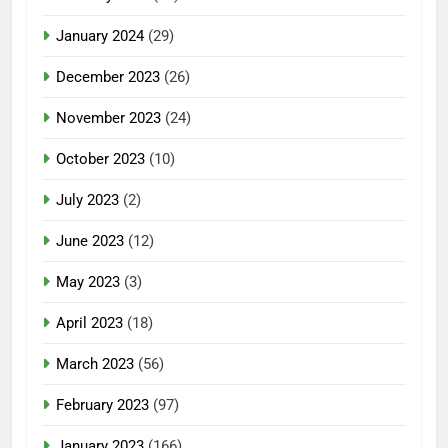
January 2024
(29)
December 2023
(26)
November 2023
(24)
October 2023
(10)
July 2023
(2)
June 2023
(12)
May 2023
(3)
April 2023
(18)
March 2023
(56)
February 2023
(97)
January 2023
(166)