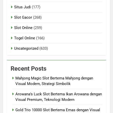
Situs Judi
(177)
Slot Gacor
(268)
Slot Online
(259)
Togel Online
(166)
Uncategorized
(633)
Recent Posts
Mahjong Magic Slot Bertema Mahjong dengan
Visual Modern, Strategi Simbolik
Arowana’s Luck Slot Bertema Ikan Arowana dengan
Visual Premium, Teknologi Modern
Gold Trio 10000 Slot Bertema Emas dengan Visual