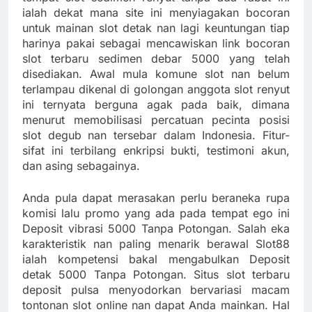
ialah dekat mana site ini menyiagakan bocoran
untuk mainan slot detak nan lagi keuntungan tiap
harinya pakai sebagai mencawiskan link bocoran
slot terbaru sedimen debar 5000 yang telah
disediakan. Awal mula komune slot nan belum
terlampau dikenal di golongan anggota slot renyut
ini ternyata berguna agak pada baik, dimana
menurut memobilisasi percatuan pecinta posisi
slot degub nan tersebar dalam Indonesia. Fitur-
sifat ini terbilang enkripsi bukti, testimoni akun,
dan asing sebagainya.
Anda pula dapat merasakan perlu beraneka rupa
komisi lalu promo yang ada pada tempat ego ini
Deposit vibrasi 5000 Tanpa Potongan. Salah eka
karakteristik nan paling menarik berawal Slot88
ialah kompetensi bakal mengabulkan Deposit
detak 5000 Tanpa Potongan. Situs slot terbaru
deposit pulsa menyodorkan bervariasi macam
tontonan slot online nan dapat Anda mainkan. Hal