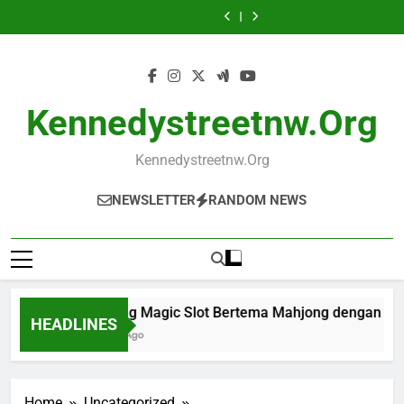
Trio
Legends
Skip
Bertema
Bertema
Bertema
Slot
Bertema
Bertema
Bertema
10000
Slot
Arena
Mahjong
Ikan
Bertema
Arena
Mahjong
Ikan
Slot
Bertema
to
Romawi
dengan
Arowana
Emas
Romawi
dengan
Arowana
Bertema
Arena
content
dengan
Visual
dengan
dengan
dengan
Visual
dengan
Emas
Romawi
Visual
Modern,
Visual
Visual
Visual
Modern,
Visual
dengan
dengan
Sinematik,
Strategi
Premium,
Premium,
Sinematik,
Strategi
Premium,
Visual
Visual
Fitur
Simbolik
Teknologi
Teknologi
Fitur
Simbolik
Teknologi
Premium,
Sinematik,
Kennedystreetnw.org
Modern
Modern
Modern
Modern
Modern
Teknologi
Fitur
Modern
Modern
Kennedystreetnw.org
NEWSLETTER
RANDOM NEWS
Mahjong Magic Slot Bertema Mahjong dengan Visual 
HEADLINES
2 Weeks Ago
Home
Uncategorized