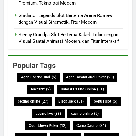
Premium, Teknologi Modern
Gladiator Legends Slot Bertema Arena Romawi
dengan Visual Sinematik, Fitur Modern
Sleepy Grandpa Slot Bertema Kakek Tidur dengan
Visual Santai Animasi Modern, dan Fitur Interaktif
Popular Tags
Agen Bandar Judi
(6)
Agen Bandar Judi Poker
(20)
baccarat
(9)
Bandar Casino Online
(31)
betting online
(27)
Black Jack
(31)
bonus slot
(5)
casino live
(33)
casino online
(5)
Countdown Poker
(12)
Game Casino
(31)