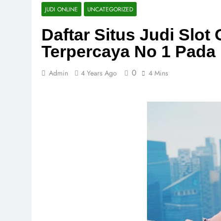
Sleepy Grand
JUDI ONLINE
UNCATEGORIZED
3 Weeks Ago
Daftar Situs Judi Slot 
Devil Fire B
3 Weeks Ago
Terpercaya No 1 Pada
Super Ace SP
3 Weeks Ago
0
Admin
4 Years Ago
4 Mins
Fortune Monk
3 Weeks Ago
Lucky Carame
3 Weeks Ago
Hot Chilli S
3 Weeks Ago