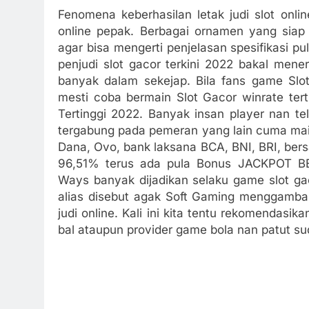
Fenomena keberhasilan letak judi slot onli
online pepak. Berbagai ornamen yang siap 
agar bisa mengerti penjelasan spesifikasi pul
penjudi slot gacor terkini 2022 bakal mene
banyak dalam sekejap. Bila fans game Slot 
mesti coba bermain Slot Gacor winrate terti
Tertinggi 2022. Banyak insan player nan te
tergabung pada pemeran yang lain cuma mai
Dana, Ovo, bank laksana BCA, BNI, BRI, ber
96,51% terus ada pula Bonus JACKPOT BE
Ways banyak dijadikan selaku game slot ga
alias disebut agak Soft Gaming menggambar
judi online. Kali ini kita tentu rekomendasi
bal ataupun provider game bola nan patut s