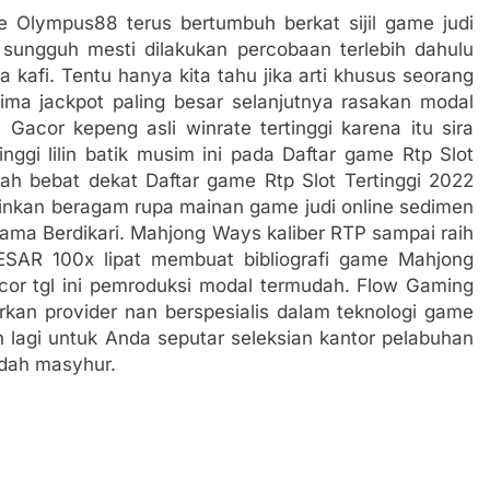
ne Olympus88 terus bertumbuh berkat sijil game judi
sungguh mesti dilakukan percobaan terlebih dahulu
a kafi. Tentu hanya kita tahu jika arti khusus seorang
rima jackpot paling besar selanjutnya rasakan modal
Gacor kepeng asli winrate tertinggi karena itu sira
nggi lilin batik musim ini pada Daftar game Rtp Slot
lah bebat dekat Daftar game Rtp Slot Tertinggi 2022
nkan beragam rupa mainan game judi online sedimen
sama Berdikari. Mahjong Ways kaliber RTP sampai raih
SAR 100x lipat membuat bibliografi game Mahjong
cor tgl ini pemroduksi modal termudah. Flow Gaming
kan provider nan berspesialis dalam teknologi game
kan lagi untuk Anda seputar seleksian kantor pelabuhan
udah masyhur.