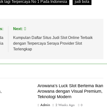
aik lagi Terpercaya No 1 Pada Indonesia
judi bola
s:
Next:
da
Kumpulan Daftar Situs Judi Slot Online Terbaik
ia
dengan Terpercaya Seraya Provider Slot
Terlengkap
Arowana’s Luck Slot Bertema Ikan
,
Arowana dengan Visual Premium,
Teknologi Modern
Admin
2 Weeks Ago
0