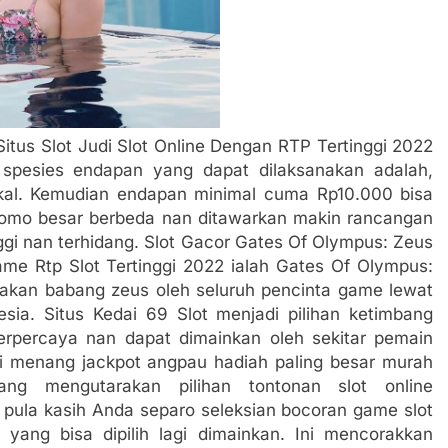
tus Slot Judi Slot Online Dengan RTP Tertinggi 2022
ut spesies endapan yang dapat dilaksanakan adalah,
okal. Kemudian endapan minimal cuma Rp10.000 bisa
promo besar berbeda nan ditawarkan makin rancangan
nggi nan terhidang. Slot Gacor Gates Of Olympus: Zeus
me Rtp Slot Tertinggi 2022 ialah Gates Of Olympus:
akan babang zeus oleh seluruh pencinta game lewat
sia. Situs Kedai 69 Slot menjadi pilihan ketimbang
terpercaya nan dapat dimainkan oleh sekitar pemain
kali menang jackpot angpau hadiah paling besar murah
ang mengutarakan pilihan tontonan slot online
 pula kasih Anda separo seleksian bocoran game slot
 yang bisa dipilih lagi dimainkan. Ini mencorakkan