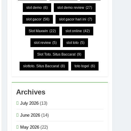
slot demo
(6)
slot demo review
(27)
slot gacor
(56)
slot gacor hari ini
(7)
Slot Maxwin
(22)
slot online
(42)
slot review
(5)
slot toto
(5)
Slot Toto. Situs Baccarat
(9)
slottoto. Situs Baccarat
(8)
toto togel
(6)
Archives
July 2026
(13)
June 2026
(14)
May 2026
(22)