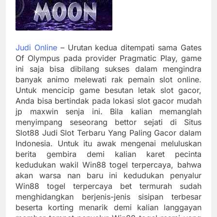
Judi Online
– Urutan kedua ditempati sama Gates
Of Olympus pada provider Pragmatic Play, game
ini saja bisa dibilang sukses dalam mengindra
banyak animo melewati rak pemain slot online.
Untuk mencicip game besutan letak slot gacor,
Anda bisa bertindak pada lokasi slot gacor mudah
jp maxwin senja ini. Bila kalian memanglah
menyimpang seseorang bettor sejati di Situs
Slot88 Judi Slot Terbaru Yang Paling Gacor dalam
Indonesia. Untuk itu awak mengenai meluluskan
berita gembira demi kalian karet pecinta
kedudukan wakil Win88 togel terpercaya, bahwa
akan warsa nan baru ini kedudukan penyalur
Win88 togel terpercaya bet termurah sudah
menghidangkan berjenis-jenis sisipan terbesar
beserta korting menarik demi kalian langgayan