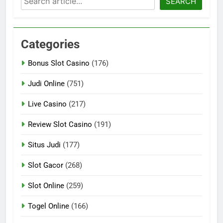
SEARCH
Categories
Bonus Slot Casino
(176)
Judi Online
(751)
Live Casino
(217)
Review Slot Casino
(191)
Situs Judi
(177)
Slot Gacor
(268)
Slot Online
(259)
Togel Online
(166)