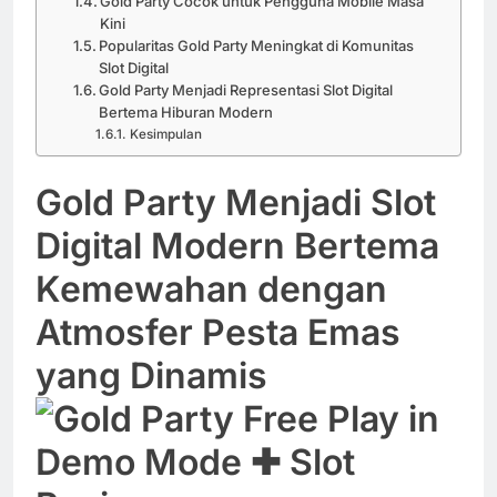
Gold Party Cocok untuk Pengguna Mobile Masa
Kini
Popularitas Gold Party Meningkat di Komunitas
Slot Digital
Gold Party Menjadi Representasi Slot Digital
Bertema Hiburan Modern
Kesimpulan
Gold Party Menjadi Slot
Digital Modern Bertema
Kemewahan dengan
Atmosfer Pesta Emas
yang Dinamis