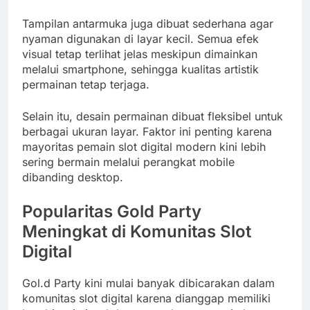
Tampilan antarmuka juga dibuat sederhana agar
nyaman digunakan di layar kecil. Semua efek
visual tetap terlihat jelas meskipun dimainkan
melalui smartphone, sehingga kualitas artistik
permainan tetap terjaga.
Selain itu, desain permainan dibuat fleksibel untuk
berbagai ukuran layar. Faktor ini penting karena
mayoritas pemain slot digital modern kini lebih
sering bermain melalui perangkat mobile
dibanding desktop.
Popularitas Gold Party
Meningkat di Komunitas Slot
Digital
Gol.d Party kini mulai banyak dibicarakan dalam
komunitas slot digital karena dianggap memiliki