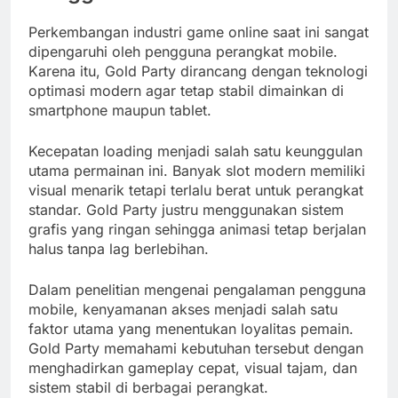
Perkembangan industri game online saat ini sangat
dipengaruhi oleh pengguna perangkat mobile.
Karena itu, Gold Party dirancang dengan teknologi
optimasi modern agar tetap stabil dimainkan di
smartphone maupun tablet.
Kecepatan loading menjadi salah satu keunggulan
utama permainan ini. Banyak slot modern memiliki
visual menarik tetapi terlalu berat untuk perangkat
standar. Gold Party justru menggunakan sistem
grafis yang ringan sehingga animasi tetap berjalan
halus tanpa lag berlebihan.
Dalam penelitian mengenai pengalaman pengguna
mobile, kenyamanan akses menjadi salah satu
faktor utama yang menentukan loyalitas pemain.
Gold Party memahami kebutuhan tersebut dengan
menghadirkan gameplay cepat, visual tajam, dan
sistem stabil di berbagai perangkat.