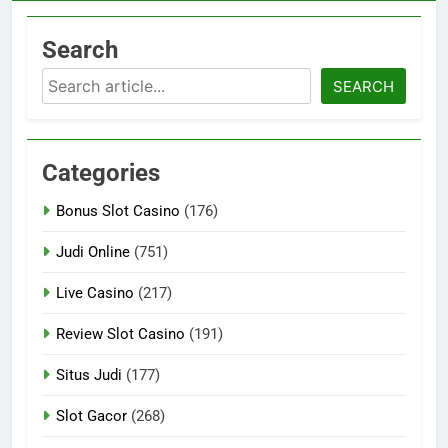
Search
Search
SEARCH
Categories
Bonus Slot Casino
(176)
Judi Online
(751)
Live Casino
(217)
Review Slot Casino
(191)
Situs Judi
(177)
Slot Gacor
(268)