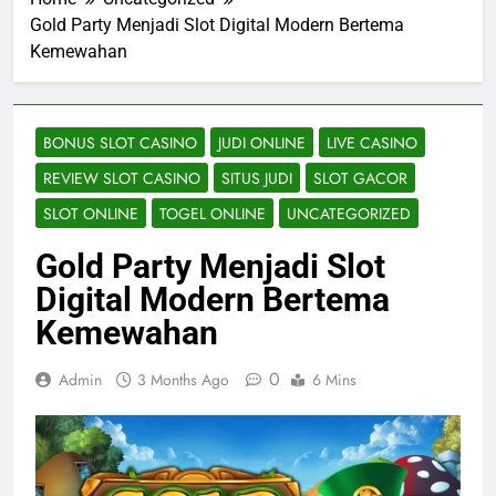
Gold Party Menjadi Slot Digital Modern Bertema
Kemewahan
BONUS SLOT CASINO
JUDI ONLINE
LIVE CASINO
REVIEW SLOT CASINO
SITUS JUDI
SLOT GACOR
SLOT ONLINE
TOGEL ONLINE
UNCATEGORIZED
Gold Party Menjadi Slot
Digital Modern Bertema
Kemewahan
0
Admin
3 Months Ago
6 Mins