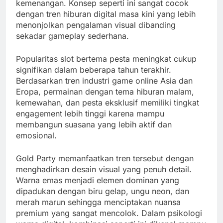
kemenangan. Konsep seperti ini sangat cocok
dengan tren hiburan digital masa kini yang lebih
menonjolkan pengalaman visual dibanding
sekadar gameplay sederhana.
Popularitas slot bertema pesta meningkat cukup
signifikan dalam beberapa tahun terakhir.
Berdasarkan tren industri game online Asia dan
Eropa, permainan dengan tema hiburan malam,
kemewahan, dan pesta eksklusif memiliki tingkat
engagement lebih tinggi karena mampu
membangun suasana yang lebih aktif dan
emosional.
Gold Party memanfaatkan tren tersebut dengan
menghadirkan desain visual yang penuh detail.
Warna emas menjadi elemen dominan yang
dipadukan dengan biru gelap, ungu neon, dan
merah marun sehingga menciptakan nuansa
premium yang sangat mencolok. Dalam psikologi