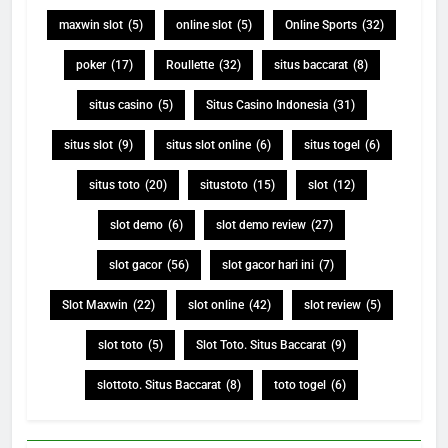
maxwin slot
(5)
online slot
(5)
Online Sports
(32)
poker
(17)
Roullette
(32)
situs baccarat
(8)
situs casino
(5)
Situs Casino Indonesia
(31)
situs slot
(9)
situs slot online
(6)
situs togel
(6)
situs toto
(20)
situstoto
(15)
slot
(12)
slot demo
(6)
slot demo review
(27)
slot gacor
(56)
slot gacor hari ini
(7)
Slot Maxwin
(22)
slot online
(42)
slot review
(5)
slot toto
(5)
Slot Toto. Situs Baccarat
(9)
slottoto. Situs Baccarat
(8)
toto togel
(6)