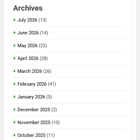
Archives
July 2026
(13)
June 2026
(14)
May 2026
(22)
April 2026
(28)
March 2026
(26)
February 2026
(41)
January 2026
(5)
December 2025
(2)
November 2025
(10)
October 2025
(11)