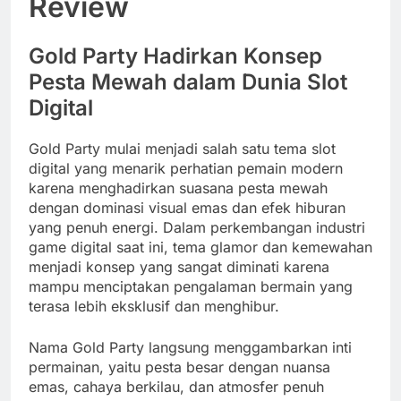
Gold Party Hadirkan Konsep
Pesta Mewah dalam Dunia Slot
Digital
Gold Party mulai menjadi salah satu tema slot
digital yang menarik perhatian pemain modern
karena menghadirkan suasana pesta mewah
dengan dominasi visual emas dan efek hiburan
yang penuh energi. Dalam perkembangan industri
game digital saat ini, tema glamor dan kemewahan
menjadi konsep yang sangat diminati karena
mampu menciptakan pengalaman bermain yang
terasa lebih eksklusif dan menghibur.
Nama Gold Party langsung menggambarkan inti
permainan, yaitu pesta besar dengan nuansa
emas, cahaya berkilau, dan atmosfer penuh