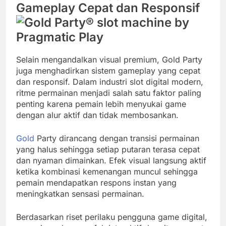
Gameplay Cepat dan Responsif
Selain mengandalkan visual premium, Gold Party
juga menghadirkan sistem gameplay yang cepat
dan responsif. Dalam industri slot digital modern,
ritme permainan menjadi salah satu faktor paling
penting karena pemain lebih menyukai game
dengan alur aktif dan tidak membosankan.
Gold
Party dirancang dengan transisi permainan
yang halus sehingga setiap putaran terasa cepat
dan nyaman dimainkan. Efek visual langsung aktif
ketika kombinasi kemenangan muncul sehingga
pemain mendapatkan respons instan yang
meningkatkan sensasi permainan.
Berdasarkan riset perilaku pengguna game digital,