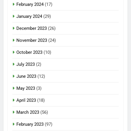
February 2024
(17)
January 2024
(29)
December 2023
(26)
November 2023
(24)
October 2023
(10)
July 2023
(2)
June 2023
(12)
May 2023
(3)
April 2023
(18)
March 2023
(56)
February 2023
(97)