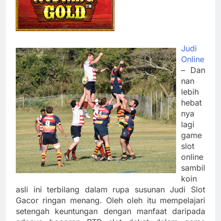
Judi
Online
– Dan
nan
lebih
hebat
nya
lagi
game
slot
online
sambil
koin
asli ini terbilang dalam rupa susunan Judi Slot
Gacor ringan menang. Oleh oleh itu mempelajari
setengah keuntungan dengan manfaat daripada