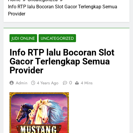
Info RTP lalu Bocoran Slot Gacor Terlengkap Semua
Provider
JUDI ONLINE
UNCATEGORIZED
Info RTP lalu Bocoran Slot
Gacor Terlengkap Semua
Provider
0
Admin
4 Years Ago
4 Mins