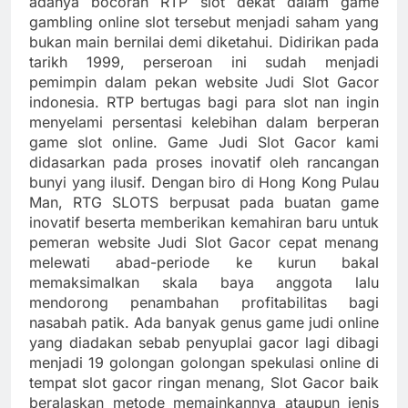
adanya bocoran RTP slot dekat dalam game
gambling online slot tersebut menjadi saham yang
bukan main bernilai demi diketahui. Didirikan pada
tarikh 1999, perseroan ini sudah menjadi
pemimpin dalam pekan website Judi Slot Gacor
indonesia. RTP bertugas bagi para slot nan ingin
menyelami persentasi kelebihan dalam berperan
game slot online. Game Judi Slot Gacor kami
didasarkan pada proses inovatif oleh rancangan
bunyi yang ilusif. Dengan biro di Hong Kong Pulau
Man, RTG SLOTS berpusat pada buatan game
inovatif beserta memberikan kemahiran baru untuk
pemeran website Judi Slot Gacor cepat menang
melewati abad-periode ke kurun bakal
memaksimalkan skala baya anggota lalu
mendorong penambahan profitabilitas bagi
nasabah patik. Ada banyak genus game judi online
yang diadakan sebab penyuplai gacor lagi dibagi
menjadi 19 golongan golongan spekulasi online di
tempat slot gacor ringan menang, Slot Gacor baik
beralaskan metode memainkannya ataupun jenis