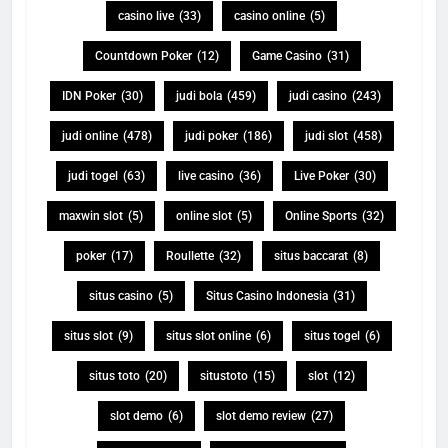
casino live
(33)
casino online
(5)
Countdown Poker
(12)
Game Casino
(31)
IDN Poker
(30)
judi bola
(459)
judi casino
(243)
judi online
(478)
judi poker
(186)
judi slot
(458)
judi togel
(63)
live casino
(36)
Live Poker
(30)
maxwin slot
(5)
online slot
(5)
Online Sports
(32)
poker
(17)
Roullette
(32)
situs baccarat
(8)
situs casino
(5)
Situs Casino Indonesia
(31)
situs slot
(9)
situs slot online
(6)
situs togel
(6)
situs toto
(20)
situstoto
(15)
slot
(12)
slot demo
(6)
slot demo review
(27)