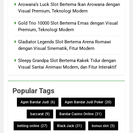
Arowana’s Luck Slot Bertema Ikan Arowana dengan
Visual Premium, Teknologi Modern
Gold Trio 10000 Slot Bertema Emas dengan Visual
Premium, Teknologi Modern
Gladiator Legends Slot Bertema Arena Romawi
dengan Visual Sinematik, Fitur Modern
Sleepy Grandpa Slot Bertema Kakek Tidur dengan
Visual Santai Animasi Modern, dan Fitur Interaktif
Popular Tags
Agen Bandar Judi
(6)
Agen Bandar Judi Poker
(20)
baccarat
(9)
Bandar Casino Online
(31)
betting online
(27)
Black Jack
(31)
bonus slot
(5)