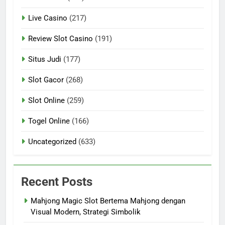
Live Casino
(217)
Review Slot Casino
(191)
Situs Judi
(177)
Slot Gacor
(268)
Slot Online
(259)
Togel Online
(166)
Uncategorized
(633)
Recent Posts
Mahjong Magic Slot Bertema Mahjong dengan
Visual Modern, Strategi Simbolik