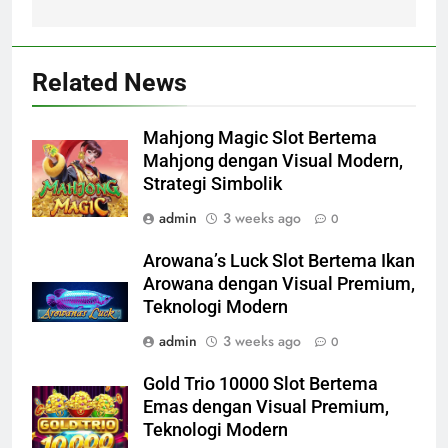
Related News
Mahjong Magic Slot Bertema
Mahjong dengan Visual Modern,
Strategi Simbolik
admin
3 weeks ago
0
Arowana’s Luck Slot Bertema Ikan
Arowana dengan Visual Premium,
Teknologi Modern
admin
3 weeks ago
0
Gold Trio 10000 Slot Bertema
Emas dengan Visual Premium,
Teknologi Modern