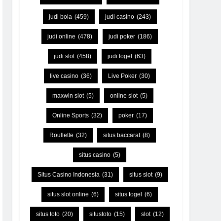
judi bola
(459)
judi casino
(243)
judi online
(478)
judi poker
(186)
judi slot
(458)
judi togel
(63)
live casino
(36)
Live Poker
(30)
maxwin slot
(5)
online slot
(5)
Online Sports
(32)
poker
(17)
Roullette
(32)
situs baccarat
(8)
situs casino
(5)
Situs Casino Indonesia
(31)
situs slot
(9)
situs slot online
(6)
situs togel
(6)
situs toto
(20)
situstoto
(15)
slot
(12)