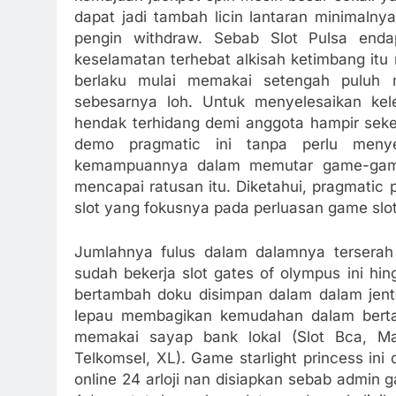
dapat jadi tambah licin lantaran minimalny
pengin withdraw. Sebab Slot Pulsa end
keselamatan terhebat alkisah ketimbang itu
berlaku mulai memakai setengah puluh m
sebesarnya loh. Untuk menyelesaikan kel
hendak terhidang demi anggota hampir seket
demo pragmatic ini tanpa perlu meny
kemampuannya dalam memutar game-game
mencapai ratusan itu. Diketahui, pragmatic
slot yang fokusnya pada perluasan game slot
Jumlahnya fulus dalam dalamnya tersera
sudah bekerja slot gates of olympus ini hi
bertambah doku disimpan dalam dalam jenter
lepau membagikan kemudahan dalam bertawa
memakai sayap bank lokal (Slot Bca, Ma
Telkomsel, XL). Game starlight princess ini
online 24 arloji nan disiapkan sebab admin 