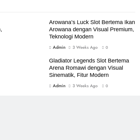
Arowana’s Luck Slot Bertema Ikan
,
Arowana dengan Visual Premium,
Teknologi Modern
Admin
3 Weeks Ago
0
Gladiator Legends Slot Bertema
Arena Romawi dengan Visual
Sinematik, Fitur Modern
Admin
3 Weeks Ago
0