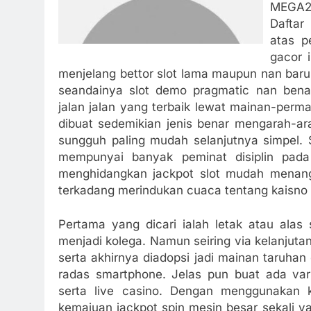
MEGA28
Daftar
atas p
gacor 
menjelang bettor slot lama maupun nan baru 
seandainya slot demo pragmatic nan ben
jalan jalan yang terbaik lewat mainan-perm
dibuat sedemikian jenis benar mengarah-ara
sungguh paling mudah selanjutnya simpel. 
mempunyai banyak peminat disiplin pad
menghidangkan jackpot slot mudah menang.
terkadang merindukan cuaca tentang kaisno l
Pertama yang dicari ialah letak atau alas 
menjadi kolega. Namun seiring via kelanjuta
serta akhirnya diadopsi jadi mainan taruhan 
radas smartphone. Jelas pun buat ada var
serta live casino. Dengan menggunakan 
kemajuan jackpot spin mesin besar sekali y