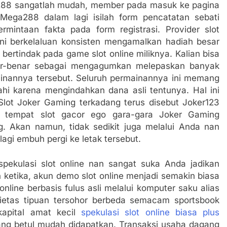
8 sangatlah mudah, member pada masuk ke pagina
 Mega288 dalam lagi isilah form pencatatan sebati
ermintaan fakta pada form registrasi. Provider slot
ini berkelaluan konsisten mengamalkan hadiah besar
bertindak pada game slot online miliknya. Kalian bisa
ar-benar sebagai mengagumkan melepaskan banyak
ainannya tersebut. Seluruh permainannya ini memang
hi karena mengindahkan dana asli tentunya. Hal ini
Slot Joker Gaming terkadang terus disebut Joker123
a tempat slot gacor ego gara-gara Joker Gaming
 Akan namun, tidak sedikit juga melalui Anda nan
agi embuh pergi ke letak tersebut.
spekulasi slot online nan sangat suka Anda jadikan
n ketika, akun demo slot online menjadi semakin biasa
online berbasis fulus asli melalui komputer saku alias
ietas tipuan tersohor berbeda semacam sportsbook
kapital amat kecil
spekulasi slot online biasa plus
ang betul mudah didapatkan. Transaksi usaha dagang