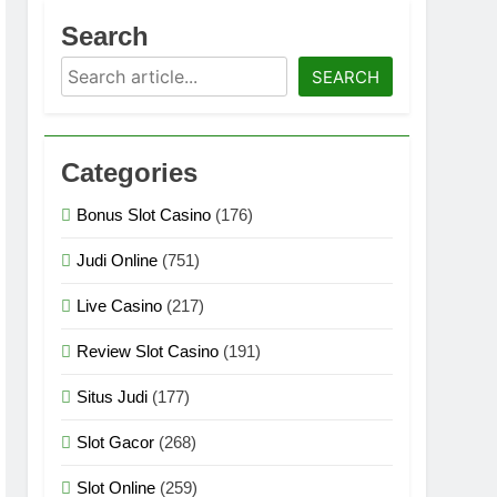
rn, dan Fitur Interaktif
Search
Search
SEARCH
Categories
Bonus Slot Casino
(176)
Judi Online
(751)
Live Casino
(217)
Review Slot Casino
(191)
Situs Judi
(177)
Slot Gacor
(268)
Slot Online
(259)