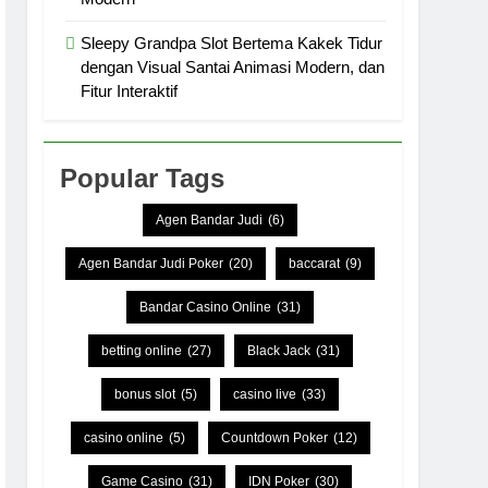
Sleepy Grandpa Slot Bertema Kakek Tidur
dengan Visual Santai Animasi Modern, dan
Fitur Interaktif
Popular Tags
Agen Bandar Judi
(6)
Agen Bandar Judi Poker
(20)
baccarat
(9)
Bandar Casino Online
(31)
betting online
(27)
Black Jack
(31)
bonus slot
(5)
casino live
(33)
casino online
(5)
Countdown Poker
(12)
Game Casino
(31)
IDN Poker
(30)