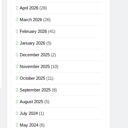
April 2026
(28)
March 2026
(26)
February 2026
(41)
January 2026
(5)
December 2025
(2)
November 2025
(10)
October 2025
(11)
September 2025
(8)
August 2025
(5)
July 2024
(1)
May 2024
(6)