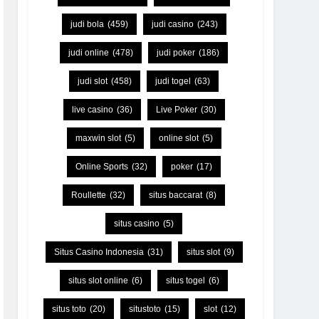
judi bola
(459)
judi casino
(243)
judi online
(478)
judi poker
(186)
judi slot
(458)
judi togel
(63)
live casino
(36)
Live Poker
(30)
maxwin slot
(5)
online slot
(5)
Online Sports
(32)
poker
(17)
Roullette
(32)
situs baccarat
(8)
situs casino
(5)
Situs Casino Indonesia
(31)
situs slot
(9)
situs slot online
(6)
situs togel
(6)
situs toto
(20)
situstoto
(15)
slot
(12)