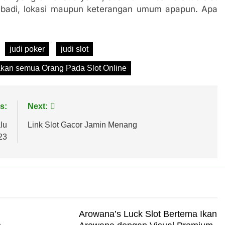
pribadi, lokasi maupun keterangan umum apapun. Apa
judi poker
judi slot
kan semua Orang Pada Slot Online
s:
Next:
lu
Link Slot Gacor Jamin Menang
23
Arowana’s Luck Slot Bertema Ikan