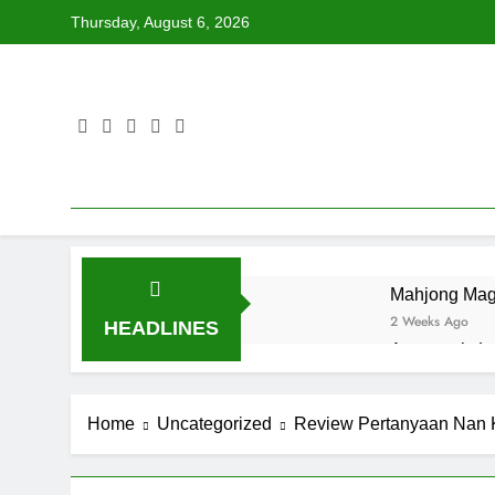
Skip
Thursday, August 6, 2026
to
content
Mahjong Magi
2 Weeks Ago
HEADLINES
Arowana’s Lu
2 Weeks Ago
Gold Trio 10
Home
Uncategorized
Review Pertanyaan Nan 
2 Weeks Ago
Gladiator Le
2 Weeks Ago