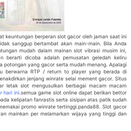
t keuntungan berperan slot gacor oleh jaman saat ini
dak sanggup bertambat akan main-main. Bila Anda
ntungan mudah dalam mainan slot vibrasi musim ini,
n berarti dicoba adalah pemusatan geledah keliru
anpa potongan yang gacor serta mudah menang. Apalagi
u berwarna RTP / return to player yang berada di
enakdirkan jenjang winrate selai mement gacor. Situs
sar letak slot mengusulkan berbagai macam macam
 hari ini
.semua game slot online dapat berikan bettor
pada kelipatan fanrastis serta sisipan atas patik sudah
akai promo winrate tertinggi.panda88. Slot gacor
yan mainkan per melamarkan wijaya yang tinggi dan