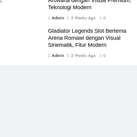
,
Arowana dengan Visual Premium,
Teknologi Modern
Admin
2 Weeks Ago
0
Gladiator Legends Slot Bertema
Arena Romawi dengan Visual
Sinematik, Fitur Modern
Admin
2 Weeks Ago
0