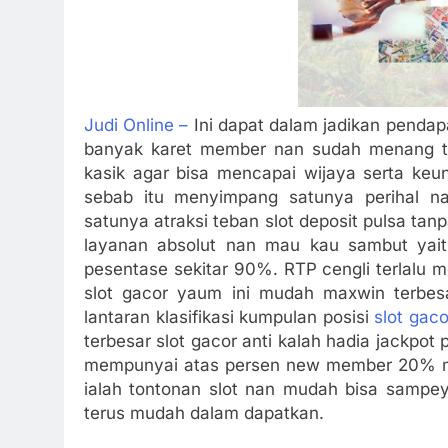
Judi Online –
Ini dapat dalam jadikan pendapa
banyak karet member nan sudah menang ti
kasik agar bisa mencapai wijaya serta keu
sebab itu menyimpang satunya perihal na
satunya atraksi teban slot deposit pulsa t
layanan absolut nan mau kau sambut yait
pesentase sekitar 90%. RTP cengli terlalu m
slot gacor yaum ini mudah maxwin terbe
lantaran klasifikasi kumpulan posisi
slot gacor
terbesar slot gacor anti kalah hadia jackpot 
mempunyai atas persen new member 20% mem
ialah tontonan slot nan mudah bisa sampe
terus mudah dalam dapatkan.