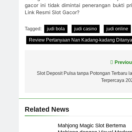
gacor ini tidak dimintai penerangan bukti 
Link Resmi Slot Gacor?
Tagged:
judi bola
judi casino
judi online
Review Pertanyaan Nan Kadang-kadang Ditanya
Post
Previou
navigation
Slot Deposit Pulsa tanpa Potongan Terbaru la
Terpercaya 20
Related News
Mahjong Magic Slot Bertema