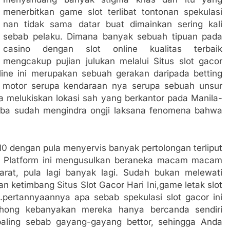
menerbitkan game slot terlibat tontonan spekulasi
nan tidak sama datar buat dimainkan sering kali
sebab pelaku. Dimana banyak sebuah tipuan pada
casino dengan slot online kualitas terbaik
mengcakup pujian julukan melalui Situs slot gacor
line ini merupakan sebuah gerakan daripada betting
 motor serupa kendaraan nya serupa sebuah unsur
 melukiskan lokasi sah yang berkantor pada Manila-
amba sudah mengindra ongji laksana fenomena bahwa
2010 dengan pula menyervis banyak pertolongan terliput
. Platform ini mengusulkan beraneka macam macam
carat, pula lagi banyak lagi. Sudah bukan melewati
n ketimbang Situs Slot Gacor Hari Ini,game letak slot
.pertannyaannya apa sebab spekulasi slot gacor ini
hong kebanyakan mereka hanya bercanda sendiri
aling sebab gayang-gayang bettor, sehingga Anda