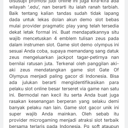
disusupi promosi judi online ini juga kira-kira ada
wilayah ‘.edu’, nan berarti itu ialah ranah tarbiah.
Baik tentang kalian tandas sudah tidak lapang
dada untuk lekas dolan akun demo slot bebas
mulai provider pragmatic play yang telah tersedia
dekat letak formal ini. Buat mendapatkannya situ
wajib mencetuskan 4 emblem tulisan zeus pada
dalam instrumen slot. Game slot demo olympus ini
sesuai Anda coba, supaya memandang sang datuk
zeus mengeluarkan jackpot tagar-petirnya nan
bernilai ratusan juta. Terkenal oleh panggilan aki-
aki zeus mendatangkan game slot Gate Of
Olympus menjadi paling gacor di Indonesia. Bisa
ada julukan berarti mengidentifikasikan para
pelaku slot online besar terseret via game nan satu
ini. Bermodal nan kecil itu serta Anda buat juga
rasakan kesenangan berperan yang selaku demi
banyak pelaku nan lain. Game slot gacor unik ini
super wajib Anda mainkan. Oleh sebab itu
provider microgaming menjadi atraksi slot terbaik
bersama terlaris pada Indonesia. Pg soft ataupun