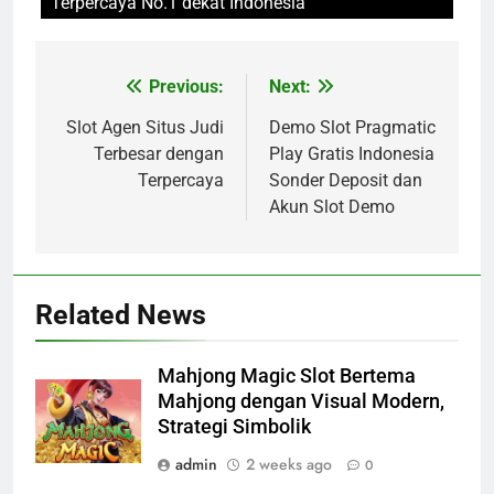
Terpercaya No.1 dekat Indonesia
Previous:
Next:
Post
navigation
Slot Agen Situs Judi
Demo Slot Pragmatic
Terbesar dengan
Play Gratis Indonesia
Terpercaya
Sonder Deposit dan
Akun Slot Demo
Related News
Mahjong Magic Slot Bertema
Mahjong dengan Visual Modern,
Strategi Simbolik
admin
2 weeks ago
0