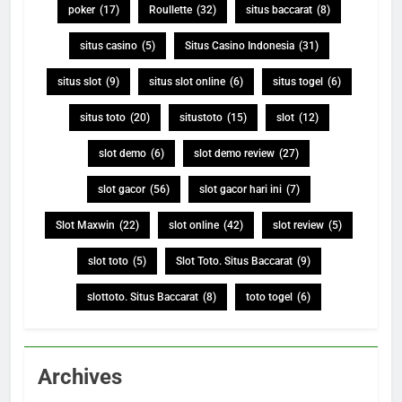
poker
(17)
Roullette
(32)
situs baccarat
(8)
situs casino
(5)
Situs Casino Indonesia
(31)
situs slot
(9)
situs slot online
(6)
situs togel
(6)
situs toto
(20)
situstoto
(15)
slot
(12)
slot demo
(6)
slot demo review
(27)
slot gacor
(56)
slot gacor hari ini
(7)
Slot Maxwin
(22)
slot online
(42)
slot review
(5)
slot toto
(5)
Slot Toto. Situs Baccarat
(9)
slottoto. Situs Baccarat
(8)
toto togel
(6)
Archives