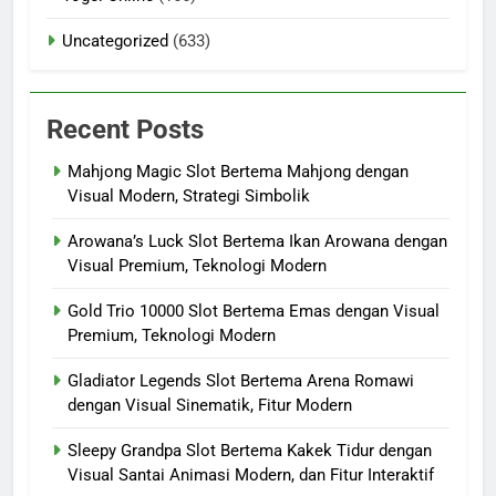
Uncategorized
(633)
Recent Posts
Mahjong Magic Slot Bertema Mahjong dengan
Visual Modern, Strategi Simbolik
Arowana’s Luck Slot Bertema Ikan Arowana dengan
Visual Premium, Teknologi Modern
Gold Trio 10000 Slot Bertema Emas dengan Visual
Premium, Teknologi Modern
Gladiator Legends Slot Bertema Arena Romawi
dengan Visual Sinematik, Fitur Modern
Sleepy Grandpa Slot Bertema Kakek Tidur dengan
Visual Santai Animasi Modern, dan Fitur Interaktif