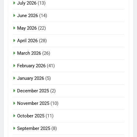
July 2026
(13)
June 2026
(14)
May 2026
(22)
April 2026
(28)
March 2026
(26)
February 2026
(41)
January 2026
(5)
December 2025
(2)
November 2025
(10)
October 2025
(11)
September 2025
(8)