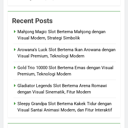
Recent Posts
Mahjong Magic Slot Bertema Mahjong dengan
Visual Modern, Strategi Simbolik
Arowana’s Luck Slot Bertema Ikan Arowana dengan
Visual Premium, Teknologi Modern
Gold Trio 10000 Slot Bertema Emas dengan Visual
Premium, Teknologi Modern
Gladiator Legends Slot Bertema Arena Romawi
dengan Visual Sinematik, Fitur Modern
Sleepy Grandpa Slot Bertema Kakek Tidur dengan
Visual Santai Animasi Modern, dan Fitur Interaktif