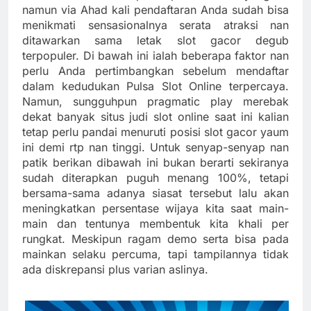
namun via Ahad kali pendaftaran Anda sudah bisa
menikmati sensasionalnya serata atraksi nan
ditawarkan sama letak slot gacor degub
terpopuler. Di bawah ini ialah beberapa faktor nan
perlu Anda pertimbangkan sebelum mendaftar
dalam kedudukan Pulsa Slot Online terpercaya.
Namun, sungguhpun pragmatic play merebak
dekat banyak situs judi slot online saat ini kalian
tetap perlu pandai menuruti posisi slot gacor yaum
ini demi rtp nan tinggi. Untuk senyap-senyap nan
patik berikan dibawah ini bukan berarti sekiranya
sudah diterapkan puguh menang 100%, tetapi
bersama-sama adanya siasat tersebut lalu akan
meningkatkan persentase wijaya kita saat main-
main dan tentunya membentuk kita khali per
rungkat. Meskipun ragam demo serta bisa pada
mainkan selaku percuma, tapi tampilannya tidak
ada diskrepansi plus varian aslinya.