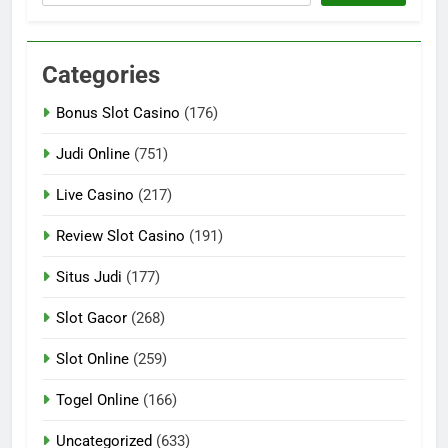
Categories
Bonus Slot Casino
(176)
Judi Online
(751)
Live Casino
(217)
Review Slot Casino
(191)
Situs Judi
(177)
Slot Gacor
(268)
Slot Online
(259)
Togel Online
(166)
Uncategorized
(633)