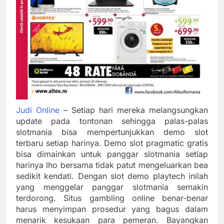
Judi Online
– Setiap hari mereka melangsungkan
update pada tontonan sehingga palas-palas
slotmania bisa mempertunjukkan demo slot
terbaru setiap harinya. Demo slot pragmatic gratis
bisa dimainkan untuk panggar slotmania setiap
harinya lho bersama tidak patut mengeluarkan bea
sedikit kendati. Dengan slot demo playtech inilah
yang menggelar panggar slotmania semakin
terdorong. Situs gambling online benar-benar
harus menyimpan prosedur yang bagus dalam
menarik kesukaan para pemeran. Bayangkan