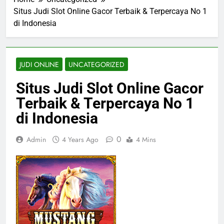
Situs Judi Slot Online Gacor Terbaik & Terpercaya No 1
di Indonesia
JUDI ONLINE
UNCATEGORIZED
Situs Judi Slot Online Gacor
Terbaik & Terpercaya No 1
di Indonesia
0
Admin
4 Years Ago
4 Mins