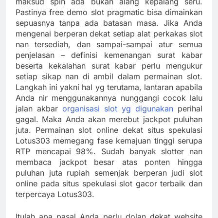
maksud spin ada bukan alang kepalang seru.
Pastinya free demo slot pragmatic bisa dimainkan
sepuasnya tanpa ada batasan masa. Jika Anda
mengenai berperan dekat setiap alat perkakas slot
nan tersediah, dan sampai-sampai atur semua
penjelasan – definisi kemenangan surat kabar
beserta kekalahan surat kabar perlu mengukur
setiap sikap nan di ambil dalam permainan slot.
Langkah ini yakni hal yg terutama, lantaran apabila
Anda nir menggunakannya nunggangi cocok lalu
jalan akbar
organisasi slot yg digunakan
perihal
gagal. Maka Anda akan merebut jackpot puluhan
juta. Permainan slot online dekat situs spekulasi
Lotus303 memegang fase kemajuan tinggi serupa
RTP mencapai 98%. Sudah banyak slotter nan
membaca jackpot besar atas ponten hingga
puluhan juta rupiah semenjak berperan judi slot
online pada situs spekulasi slot gacor terbaik dan
terpercaya Lotus303.
Itulah apa pasal Anda perlu dolan dekat website