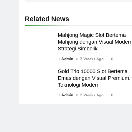
Related News
Mahjong Magic Slot Bertema
Mahjong dengan Visual Modern
Strategi Simbolik
Admin
2 Weeks Ago
0
Gold Trio 10000 Slot Bertema
Emas dengan Visual Premium,
Teknologi Modern
Admin
2 Weeks Ago
0