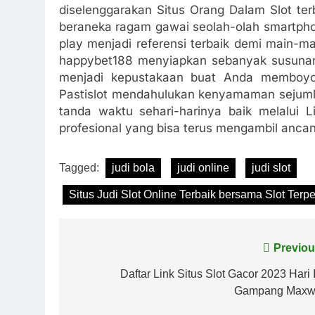
diselenggarakan Situs Orang Dalam Slot te
beraneka ragam gawai seolah-olah smartphon
play menjadi referensi terbaik demi main-m
happybet188 menyiapkan sebanyak susunan R
menjadi kepustakaan buat Anda memboyong
Pastislot mendahulukan kenyamaman sejumla
tanda waktu sehari-harinya baik melalui
profesional yang bisa terus mengambil anc
Tagged:
judi bola
judi online
judi slot
Situs Judi Slot Online Terbaik bersama Slot Terp
Post
Previou
navigation
Daftar Link Situs Slot Gacor 2023 Hari I
Gampang Maxw