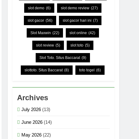
slot demo
(6)
slot demo review
(27)
slot gacor
(56)
slot gacor hari ini
(7)
Slot Maxwin
(22)
slot online
(42)
slot review
(5)
slot toto
(5)
Slot Toto. Situs Baccarat
(9)
slottoto. Situs Baccarat
(8)
toto togel
(6)
Archives
July 2026
(13)
June 2026
(14)
May 2026
(22)