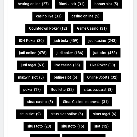
betting online
(27)
Black Jack
(31)
bonus slot
(5)
casino live
(33)
casino online
(5)
Countdown Poker
(12)
Game Casino
(31)
IDN Poker
(30)
judi bola
(459)
judi casino
(243)
judi online
(478)
judi poker
(186)
judi slot
(458)
judi togel
(63)
live casino
(36)
Live Poker
(30)
maxwin slot
(5)
online slot
(5)
Online Sports
(32)
poker
(17)
Roullette
(32)
situs baccarat
(8)
situs casino
(5)
Situs Casino Indonesia
(31)
situs slot
(9)
situs slot online
(6)
situs togel
(6)
situs toto
(20)
situstoto
(15)
slot
(12)