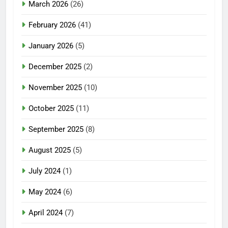
March 2026
(26)
February 2026
(41)
January 2026
(5)
December 2025
(2)
November 2025
(10)
October 2025
(11)
September 2025
(8)
August 2025
(5)
July 2024
(1)
May 2024
(6)
April 2024
(7)