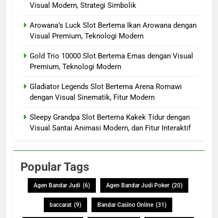
Visual Modern, Strategi Simbolik
Arowana’s Luck Slot Bertema Ikan Arowana dengan
Visual Premium, Teknologi Modern
Gold Trio 10000 Slot Bertema Emas dengan Visual
Premium, Teknologi Modern
Gladiator Legends Slot Bertema Arena Romawi
dengan Visual Sinematik, Fitur Modern
Sleepy Grandpa Slot Bertema Kakek Tidur dengan
Visual Santai Animasi Modern, dan Fitur Interaktif
Popular Tags
Agen Bandar Judi
(6)
Agen Bandar Judi Poker
(20)
baccarat
(9)
Bandar Casino Online
(31)