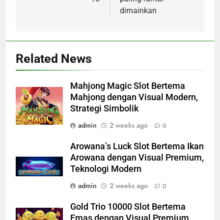
dimainkan
Related News
Mahjong Magic Slot Bertema
Mahjong dengan Visual Modern,
Strategi Simbolik
admin
2 weeks ago
0
Arowana’s Luck Slot Bertema Ikan
Arowana dengan Visual Premium,
Teknologi Modern
admin
2 weeks ago
0
Gold Trio 10000 Slot Bertema
Emas dengan Visual Premium,