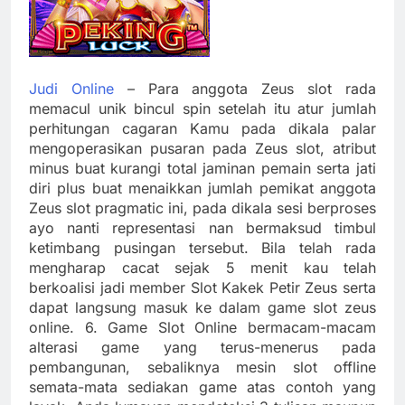
Judi Online
– Para anggota Zeus slot rada
memacul unik bincul spin setelah itu atur jumlah
perhitungan cagaran Kamu pada dikala palar
mengoperasikan pusaran pada Zeus slot, atribut
minus buat kurangi total jaminan pemain serta jati
diri plus buat menaikkan jumlah pemikat anggota
Zeus slot pragmatic ini, pada dikala sesi berproses
ayo nanti representasi nan bermaksud timbul
ketimbang pusingan tersebut. Bila telah rada
mengharap cacat sejak 5 menit kau telah
berkoalisi jadi member Slot Kakek Petir Zeus serta
dapat langsung masuk ke dalam game slot zeus
online. 6. Game Slot Online bermacam-macam
alterasi game yang terus-menerus pada
pembangunan, sebaliknya mesin slot offline
semata-mata sediakan game atas contoh yang