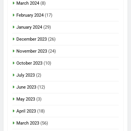
March 2024
(8)
February 2024
(17)
January 2024
(29)
December 2023
(26)
November 2023
(24)
October 2023
(10)
July 2023
(2)
June 2023
(12)
May 2023
(3)
April 2023
(18)
March 2023
(56)