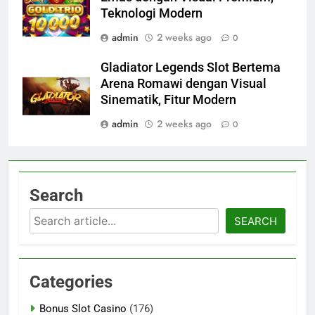
Teknologi Modern
admin
2 weeks ago
0
Gladiator Legends Slot Bertema
Arena Romawi dengan Visual
Sinematik, Fitur Modern
admin
2 weeks ago
0
Search
Search
SEARCH
Categories
Bonus Slot Casino
(176)