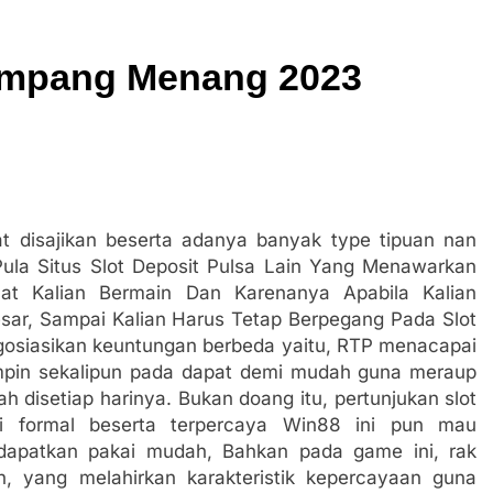
pa Slot Bertema Kakek Tidur dengan Visual Santai Animasi Mode
Gampang Menang 2023
onu$ Coin Slot Bertema Api Neraka dengan Efek Visual
EED Analisis Sistem, Pola Permainan, dan Strategi
ey Strategi Modern dan Analisis Pola
t disajikan beserta adanya banyak type tipuan nan
lo Slot Bertema Permen Modern dengan Visual Manis
Pula Situs Slot Deposit Pulsa Lain Yang Menawarkan
t Kalian Bermain Dan Karenanya Apabila Kalian
lot Bertema Cabai Pedas dengan Visual Modern
ar, Sampai Kalian Harus Tetap Berpegang Pada Slot
egosiasikan keuntungan berbeda yaitu, RTP menacapai
mpin sekalipun pada dapat demi mudah guna meraup
ah disetiap harinya. Bukan doang itu, pertunjukan slot
i formal beserta terpercaya Win88 ini pun mau
dapatkan pakai mudah, Bahkan pada game ini, rak
n, yang melahirkan karakteristik kepercayaan guna