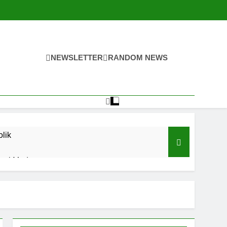
NEWSLETTER
RANDOM NEWS
lik
logi Modern
ern
tur Modern