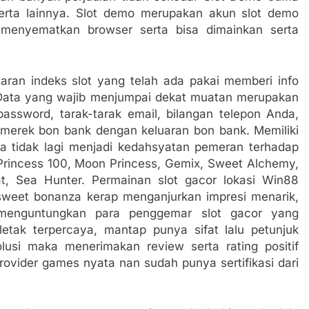
serta lainnya. Slot demo merupakan akun slot demo
menyematkan browser serta bisa dimainkan serta
aran indeks slot yang telah ada pakai memberi info
 Data yang wajib menjumpai dekat muatan merupakan
assword, tarak-tarak email, bilangan telepon Anda,
merek bon bank dengan keluaran bon bank. Memiliki
ya tidak lagi menjadi kedahsyatan pemeran terhadap
Princess 100, Moon Princess, Gemix, Sweet Alchemy,
t, Sea Hunter. Permainan slot gacor lokasi Win88
 sweet bonanza kerap menganjurkan impresi menarik,
a menguntungkan para penggemar slot gacor yang
tak terpercaya, mantap punya sifat lalu petunjuk
usi maka menerimakan review serta rating positif
provider games nyata nan sudah punya sertifikasi dari