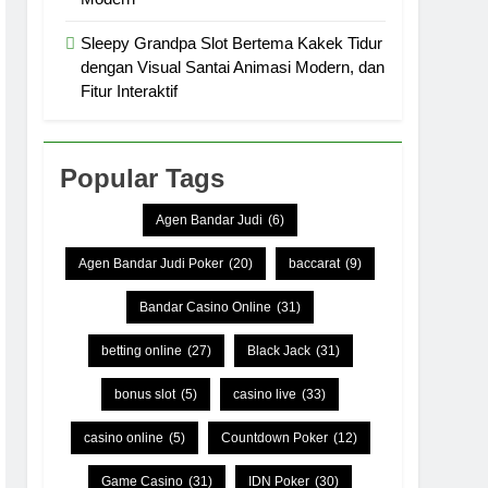
Sleepy Grandpa Slot Bertema Kakek Tidur
dengan Visual Santai Animasi Modern, dan
Fitur Interaktif
Popular Tags
Agen Bandar Judi
(6)
Agen Bandar Judi Poker
(20)
baccarat
(9)
Bandar Casino Online
(31)
betting online
(27)
Black Jack
(31)
bonus slot
(5)
casino live
(33)
casino online
(5)
Countdown Poker
(12)
Game Casino
(31)
IDN Poker
(30)