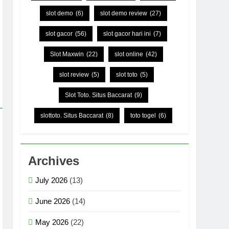
slot demo
(6)
slot demo review
(27)
slot gacor
(56)
slot gacor hari ini
(7)
Slot Maxwin
(22)
slot online
(42)
slot review
(5)
slot toto
(5)
Slot Toto. Situs Baccarat
(9)
slottoto. Situs Baccarat
(8)
toto togel
(6)
Archives
July 2026
(13)
June 2026
(14)
May 2026
(22)