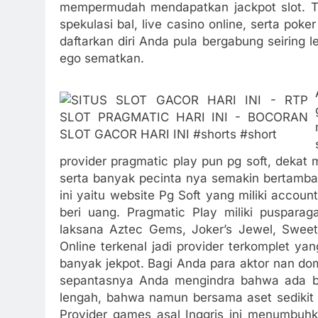
mempermudah mendapatkan jackpot slot. Tid
spekulasi bal, live casino online, serta poke
daftarkan diri Anda pula bergabung seiring l
ego sematkan.
provider pragmatic play pun pg soft, dekat 
serta banyak pecinta nya semakin bertambah
ini yaitu website Pg Soft yang miliki accou
beri uang. Pragmatic Play miliki puspara
laksana Aztec Gems, Joker’s Jewel, Sweet
Online terkenal jadi provider terkomplet yan
banyak jekpot. Bagi Anda para aktor nan dom
sepantasnya Anda mengindra bahwa ada bany
lengah, bahwa namun bersama aset sedikit t
Provider games asal Inggris ini menumbuh