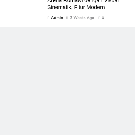
Arena Romawi dengan Visual
Sinematik, Fitur Modern
Admin
2 Weeks Ago
0