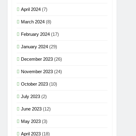
April 2024
(7)
March 2024
(8)
February 2024
(17)
January 2024
(29)
December 2023
(26)
November 2023
(24)
October 2023
(10)
July 2023
(2)
June 2023
(12)
May 2023
(3)
April 2023
(18)