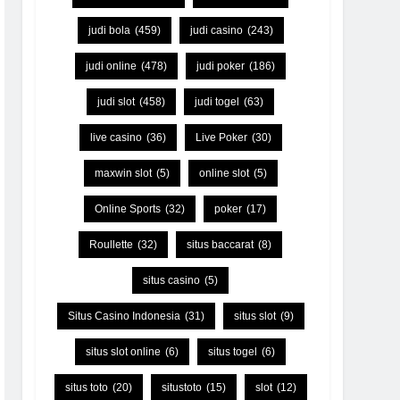
judi bola
(459)
judi casino
(243)
judi online
(478)
judi poker
(186)
judi slot
(458)
judi togel
(63)
live casino
(36)
Live Poker
(30)
maxwin slot
(5)
online slot
(5)
Online Sports
(32)
poker
(17)
Roullette
(32)
situs baccarat
(8)
situs casino
(5)
Situs Casino Indonesia
(31)
situs slot
(9)
situs slot online
(6)
situs togel
(6)
situs toto
(20)
situstoto
(15)
slot
(12)