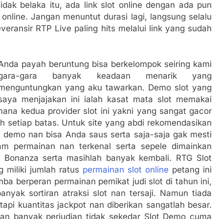
ak belaka itu, ada link slot online dengan ada pun
r online. Jangan menuntut durasi lagi, langsung selalu
everansir RTP Live paling hits melalui link yang sudah
Anda payah beruntung bisa berkelompok seiring kami
gara-gara banyak keadaan menarik yang
menguntungkan yang aku tawarkan. Demo slot yang
saya menjajakan ini ialah kasat mata slot memakai
mana kedua provider slot ini yakni yang sangat gacor
 setiap batas. Untuk site yang abdi rekomendasikan
nt demo nan bisa Anda saus serta saja-saja gak mesti
gam permainan nan terkenal serta sepele dimainkan
 Bonanza serta masihlah banyak kembali. RTG Slot
g miliki jumlah ratus
permainan slot online
petang ini
ba berperan permainan pemikat judi slot di tahun ini,
ak sortiran atraksi slot nan tersaji. Namun tiada
api kuantitas jackpot nan diberikan sangatlah besar.
kan banyak perjudian tidak sekedar Slot Demo cuma