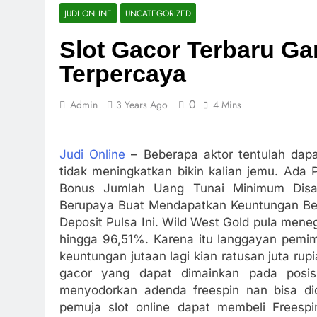
Sleepy Grand
JUDI ONLINE
UNCATEGORIZED
2 Weeks Ago
Slot Gacor Terbaru 
Devil Fire B
2 Weeks Ago
Terpercaya
Super Ace SP
3 Weeks Ago
0
Admin
3 Years Ago
4 Mins
Fortune Monk
3 Weeks Ago
Judi Online
– Beberapa aktor tentulah dapa
Lucky Carame
tidak meningkatkan bikin kalian jemu. Ada 
3 Weeks Ago
Bonus Jumlah Uang Tunai Minimum Disaa
Hot Chilli S
Berupaya Buat Mendapatkan Keuntungan Bes
3 Weeks Ago
Deposit Pulsa Ini. Wild West Gold pula men
hingga 96,51%. Karena itu langgayan pemi
keuntungan jutaan lagi kian ratusan juta rupi
gacor yang dapat dimainkan pada posis
menyodorkan adenda freespin nan bisa di
pemuja slot online dapat membeli Freespi