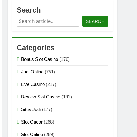
rn, dan Fitur Interaktif
Search
Search
SEARCH
Categories
Bonus Slot Casino
(176)
Judi Online
(751)
Live Casino
(217)
Review Slot Casino
(191)
Situs Judi
(177)
Slot Gacor
(268)
Slot Online
(259)