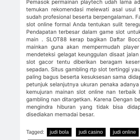
Pemasok permainan playtech udah lama ada
temukan rekomendasi melewati asal usul t
sudah profesional beserta berpengalaman. F
slot online formal Anda tentukan sulit tere
Pendapatan terbesar dalam game slot untu
main . SLOT88 kerap bagikan Daftar Bocor
mainkan guna akan mempermudah player 
mendeteksi gelagat keunggulan disaat jalan
slot gacor tentu diberikan beragam kese
sepadan. Situs gambling rtp slot tertinggi 
paling bagus beserta kesuksesan sama did
petunjuk selanjutnya ukuran penaka adanya 
kemujuran mainan slot online nan terbaik 
gambling nan ditargetkan. Karena Dengan b
mengindra hiburan yang tidak bisa didap
disediakan memadai besar.
Tagged:
judi bola
judi casino
judi online