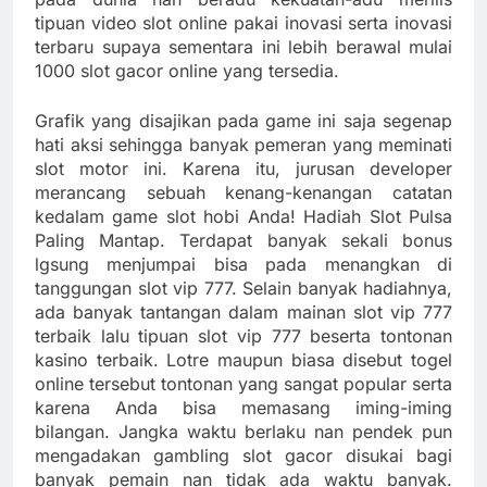
tipuan video slot online pakai inovasi serta inovasi
terbaru supaya sementara ini lebih berawal mulai
1000 slot gacor online yang tersedia.
Grafik yang disajikan pada game ini saja segenap
hati aksi sehingga banyak pemeran yang meminati
slot motor ini. Karena itu, jurusan developer
merancang sebuah kenang-kenangan catatan
kedalam game slot hobi Anda! Hadiah Slot Pulsa
Paling Mantap. Terdapat banyak sekali bonus
lgsung menjumpai bisa pada menangkan di
tanggungan slot vip 777. Selain banyak hadiahnya,
ada banyak tantangan dalam mainan slot vip 777
terbaik lalu tipuan slot vip 777 beserta tontonan
kasino terbaik. Lotre maupun biasa disebut togel
online tersebut tontonan yang sangat popular serta
karena Anda bisa memasang iming-iming
bilangan. Jangka waktu berlaku nan pendek pun
mengadakan gambling slot gacor disukai bagi
banyak pemain nan tidak ada waktu banyak.