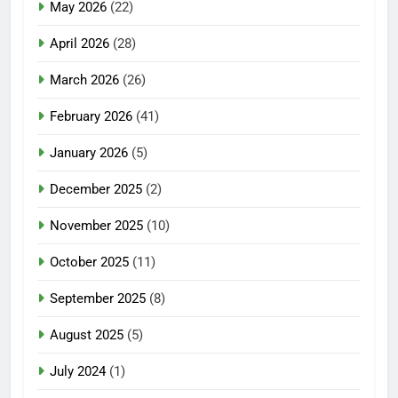
May 2026
(22)
April 2026
(28)
March 2026
(26)
February 2026
(41)
January 2026
(5)
December 2025
(2)
November 2025
(10)
October 2025
(11)
September 2025
(8)
August 2025
(5)
July 2024
(1)