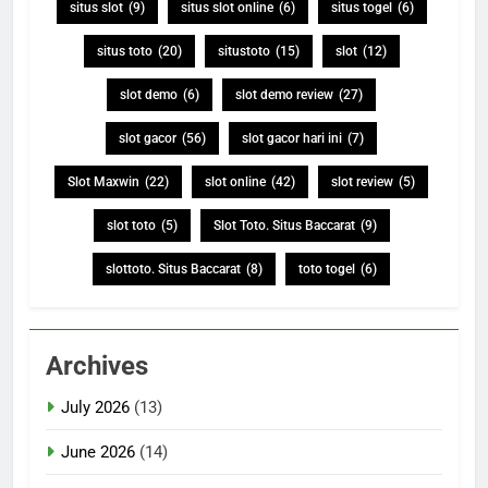
situs slot
(9)
situs slot online
(6)
situs togel
(6)
situs toto
(20)
situstoto
(15)
slot
(12)
slot demo
(6)
slot demo review
(27)
slot gacor
(56)
slot gacor hari ini
(7)
Slot Maxwin
(22)
slot online
(42)
slot review
(5)
slot toto
(5)
Slot Toto. Situs Baccarat
(9)
slottoto. Situs Baccarat
(8)
toto togel
(6)
Archives
July 2026
(13)
June 2026
(14)