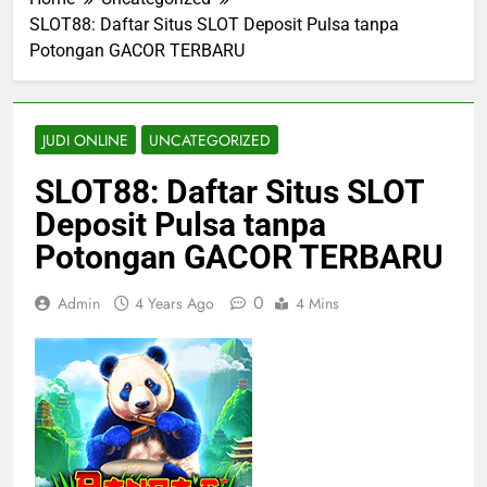
SLOT88: Daftar Situs SLOT Deposit Pulsa tanpa
Potongan GACOR TERBARU
JUDI ONLINE
UNCATEGORIZED
SLOT88: Daftar Situs SLOT
Deposit Pulsa tanpa
Potongan GACOR TERBARU
0
Admin
4 Years Ago
4 Mins