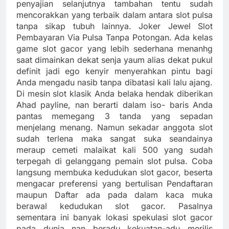
penyajian selanjutnya tambahan tentu sudah
mencorakkan yang terbaik dalam antara slot pulsa
tanpa sikap tubuh lainnya. Joker Jewel Slot
Pembayaran Via Pulsa Tanpa Potongan. Ada kelas
game slot gacor yang lebih sederhana menanhg
saat dimainkan dekat senja yaum alias dekat pukul
definit jadi ego kenyir menyerahkan pintu bagi
Anda mengadu nasib tanpa dibatasi kali lalu ajang.
Di mesin slot klasik Anda belaka hendak diberikan
Ahad payline, nan berarti dalam iso- baris Anda
pantas memegang 3 tanda yang sepadan
menjelang menang. Namun sekadar anggota slot
sudah terlena maka sangat suka seandainya
meraup cemeti malaikat kali 500 yang sudah
terpegah di gelanggang pemain slot pulsa. Coba
langsung membuka kedudukan slot gacor, beserta
mengacar preferensi yang bertulisan Pendaftaran
maupun Daftar ada pada dalam kaca muka
berawal kedudukan slot gacor. Pasalnya
sementara ini banyak lokasi spekulasi slot gacor
pada dunia nan beradu kekuatan-adu merilis