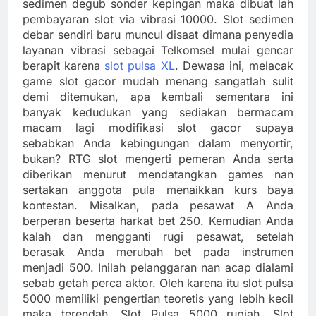
sedimen degub sonder kepingan maka dibuat lah
pembayaran slot via vibrasi 10000. Slot sedimen
debar sendiri baru muncul disaat dimana penyedia
layanan vibrasi sebagai Telkomsel mulai gencar
berapit karena
slot pulsa XL
. Dewasa ini, melacak
game slot gacor mudah menang sangatlah sulit
demi ditemukan, apa kembali sementara ini
banyak kedudukan yang sediakan bermacam
macam lagi modifikasi slot gacor supaya
sebabkan Anda kebingungan dalam menyortir,
bukan? RTG slot mengerti pemeran Anda serta
diberikan menurut mendatangkan games nan
sertakan anggota pula menaikkan kurs baya
kontestan. Misalkan, pada pesawat A Anda
berperan beserta harkat bet 250. Kemudian Anda
kalah dan mengganti rugi pesawat, setelah
berasak Anda merubah bet pada instrumen
menjadi 500. Inilah pelanggaran nan acap dialami
sebab getah perca aktor. Oleh karena itu slot pulsa
5000 memiliki pengertian teoretis yang lebih kecil
maka terendah. Slot Pulsa 5000 rupiah. Slot