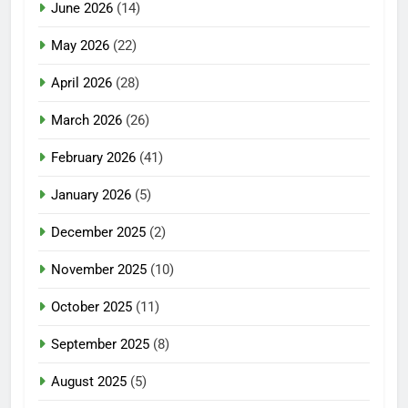
June 2026
(14)
May 2026
(22)
April 2026
(28)
March 2026
(26)
February 2026
(41)
January 2026
(5)
December 2025
(2)
November 2025
(10)
October 2025
(11)
September 2025
(8)
August 2025
(5)