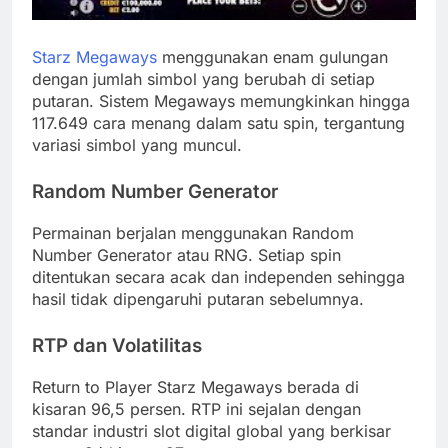
Starz Megaways
menggunakan enam gulungan
dengan jumlah simbol yang berubah di setiap
putaran. Sistem Megaways memungkinkan hingga
117.649 cara menang dalam satu spin, tergantung
variasi simbol yang muncul.
Random Number Generator
Permainan berjalan menggunakan Random
Number Generator atau RNG. Setiap spin
ditentukan secara acak dan independen sehingga
hasil tidak dipengaruhi putaran sebelumnya.
RTP dan Volatilitas
Return to Player Starz Megaways berada di
kisaran 96,5 persen. RTP ini sejalan dengan
standar industri slot digital global yang berkisar