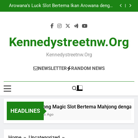
Mahjong Magic Slot Bertema Mahjong dengan Visual
Skip
Modern, Strategi Simbolik
Arowana’s Luck Slot Bertema Ikan Arowana dengan
to
Visual Premium, Teknologi Modern
Gold Trio 10000 Slot Bertema Emas dengan Visual
Premium, Teknologi Modern
Gladiator Legends Slot Bertema Arena Romawi
content
dengan Visual Sinematik, Fitur Modern
Mahjong Magic Slot Bertema Mahjong dengan Visual
Modern, Strategi Simbolik
Arowana’s Luck Slot Bertema Ikan Arowana dengan
Visual Premium, Teknologi Modern
Gold Trio 10000 Slot Bertema Emas dengan Visual
Kennedystreetnw.org
Premium, Teknologi Modern
Gladiator Legends Slot Bertema Arena Romawi
dengan Visual Sinematik, Fitur Modern
Kennedystreetnw.org
NEWSLETTER
RANDOM NEWS
Mahjong Magic Slot Bertema Mahjong dengan Visua
HEADLINES
2 Weeks Ago
Home
Uncategorized