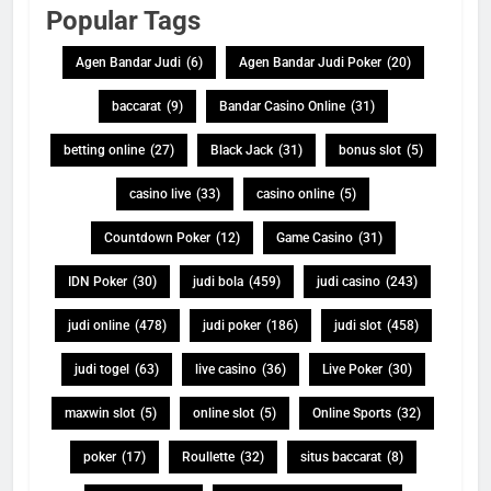
Popular Tags
Agen Bandar Judi
(6)
Agen Bandar Judi Poker
(20)
baccarat
(9)
Bandar Casino Online
(31)
betting online
(27)
Black Jack
(31)
bonus slot
(5)
casino live
(33)
casino online
(5)
Countdown Poker
(12)
Game Casino
(31)
IDN Poker
(30)
judi bola
(459)
judi casino
(243)
judi online
(478)
judi poker
(186)
judi slot
(458)
judi togel
(63)
live casino
(36)
Live Poker
(30)
maxwin slot
(5)
online slot
(5)
Online Sports
(32)
poker
(17)
Roullette
(32)
situs baccarat
(8)