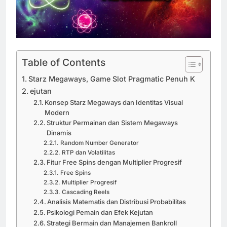
Table of Contents
Starz Megaways, Game Slot Pragmatic Penuh K
ejutan
Konsep Starz Megaways dan Identitas Visual
Modern
Struktur Permainan dan Sistem Megaways
Dinamis
Random Number Generator
RTP dan Volatilitas
Fitur Free Spins dengan Multiplier Progresif
Free Spins
Multiplier Progresif
Cascading Reels
Analisis Matematis dan Distribusi Probabilitas
Psikologi Pemain dan Efek Kejutan
Strategi Bermain dan Manajemen Bankroll