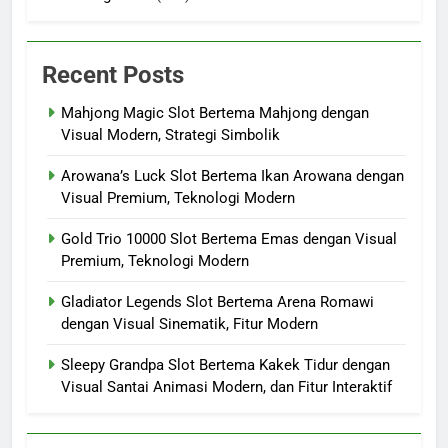
Recent Posts
Mahjong Magic Slot Bertema Mahjong dengan
Visual Modern, Strategi Simbolik
Arowana’s Luck Slot Bertema Ikan Arowana dengan
Visual Premium, Teknologi Modern
Gold Trio 10000 Slot Bertema Emas dengan Visual
Premium, Teknologi Modern
Gladiator Legends Slot Bertema Arena Romawi
dengan Visual Sinematik, Fitur Modern
Sleepy Grandpa Slot Bertema Kakek Tidur dengan
Visual Santai Animasi Modern, dan Fitur Interaktif