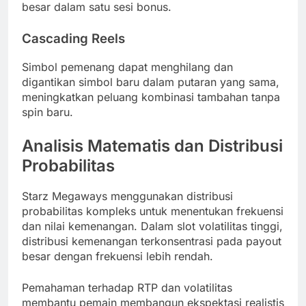
besar dalam satu sesi bonus.
Cascading Reels
Simbol pemenang dapat menghilang dan
digantikan simbol baru dalam putaran yang sama,
meningkatkan peluang kombinasi tambahan tanpa
spin baru.
Analisis Matematis dan Distribusi
Probabilitas
Starz Megaways menggunakan distribusi
probabilitas kompleks untuk menentukan frekuensi
dan nilai kemenangan. Dalam slot volatilitas tinggi,
distribusi kemenangan terkonsentrasi pada payout
besar dengan frekuensi lebih rendah.
Pemahaman terhadap RTP dan volatilitas
membantu pemain membangun ekspektasi realistis