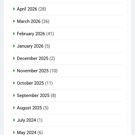
April 2026
(28)
March 2026
(26)
February 2026
(41)
January 2026
(5)
December 2025
(2)
November 2025
(10)
October 2025
(11)
September 2025
(8)
August 2025
(5)
July 2024
(1)
May 2024
(6)