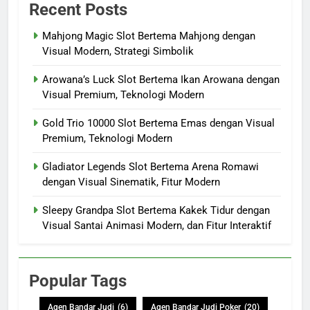
Recent Posts
Mahjong Magic Slot Bertema Mahjong dengan
Visual Modern, Strategi Simbolik
Arowana’s Luck Slot Bertema Ikan Arowana dengan
Visual Premium, Teknologi Modern
Gold Trio 10000 Slot Bertema Emas dengan Visual
Premium, Teknologi Modern
Gladiator Legends Slot Bertema Arena Romawi
dengan Visual Sinematik, Fitur Modern
Sleepy Grandpa Slot Bertema Kakek Tidur dengan
Visual Santai Animasi Modern, dan Fitur Interaktif
Popular Tags
Agen Bandar Judi
(6)
Agen Bandar Judi Poker
(20)