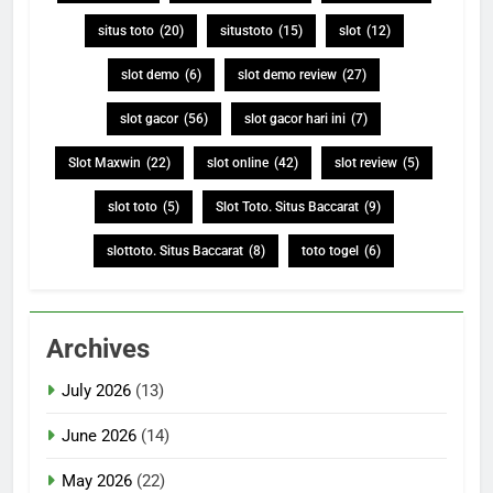
situs toto
(20)
situstoto
(15)
slot
(12)
slot demo
(6)
slot demo review
(27)
slot gacor
(56)
slot gacor hari ini
(7)
Slot Maxwin
(22)
slot online
(42)
slot review
(5)
slot toto
(5)
Slot Toto. Situs Baccarat
(9)
slottoto. Situs Baccarat
(8)
toto togel
(6)
Archives
July 2026
(13)
June 2026
(14)
May 2026
(22)