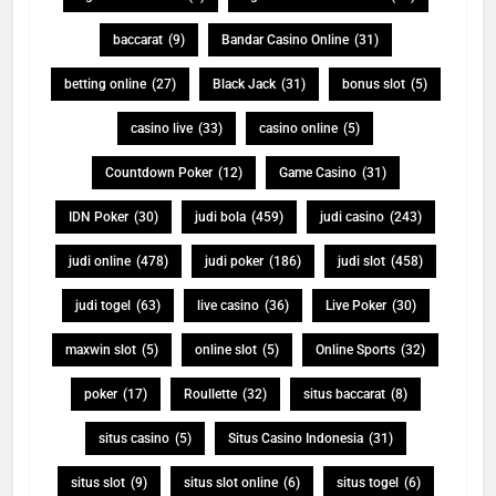
baccarat
(9)
Bandar Casino Online
(31)
betting online
(27)
Black Jack
(31)
bonus slot
(5)
casino live
(33)
casino online
(5)
Countdown Poker
(12)
Game Casino
(31)
IDN Poker
(30)
judi bola
(459)
judi casino
(243)
judi online
(478)
judi poker
(186)
judi slot
(458)
judi togel
(63)
live casino
(36)
Live Poker
(30)
maxwin slot
(5)
online slot
(5)
Online Sports
(32)
poker
(17)
Roullette
(32)
situs baccarat
(8)
situs casino
(5)
Situs Casino Indonesia
(31)
situs slot
(9)
situs slot online
(6)
situs togel
(6)