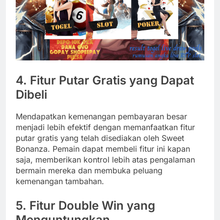
4. Fitur Putar Gratis yang Dapat
Dibeli
Mendapatkan kemenangan pembayaran besar
menjadi lebih efektif dengan memanfaatkan fitur
putar gratis yang telah disediakan oleh Sweet
Bonanza. Pemain dapat membeli fitur ini kapan
saja, memberikan kontrol lebih atas pengalaman
bermain mereka dan membuka peluang
kemenangan tambahan.
5. Fitur Double Win yang
Menguntungkan