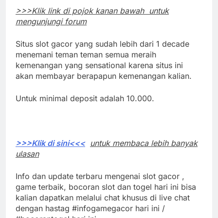
>>>Klik link di pojok kanan bawah untuk
mengunjungi forum
Situs slot gacor yang sudah lebih dari 1 decade
menemani teman teman semua meraih
kemenangan yang sensational karena situs ini
akan membayar berapapun kemenangan kalian.
Untuk minimal deposit adalah 10.000.
>>>Klik di sini<<<
untuk membaca lebih banyak
ulasan
Info dan update terbaru mengenai slot gacor ,
game terbaik, bocoran slot dan togel hari ini bisa
kalian dapatkan melalui chat khusus di live chat
dengan hastag #infogamegacor hari ini /