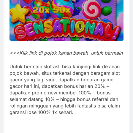
>>>Klik link di pojok kanan bawah untuk bermain
Untuk bermain slot asli bisa kunjungi link dikanan
pojok bawah, situs terkenal dengan beragam slot
gacor yang lagi viral, dapatkan bocoran game
gacor hari ini, dapatkan bonus harian 20% –
dapatkan promo new member 100% – bonus
selamat datang 10% – hingga bonus referral dan
rolingan mingguan yang lebih fantastis bisa claim
garansi lose 100% 1x sehari.