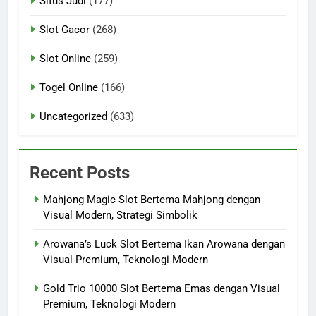
Situs Judi
(177)
Slot Gacor
(268)
Slot Online
(259)
Togel Online
(166)
Uncategorized
(633)
Recent Posts
Mahjong Magic Slot Bertema Mahjong dengan
Visual Modern, Strategi Simbolik
Arowana’s Luck Slot Bertema Ikan Arowana dengan
Visual Premium, Teknologi Modern
Gold Trio 10000 Slot Bertema Emas dengan Visual
Premium, Teknologi Modern