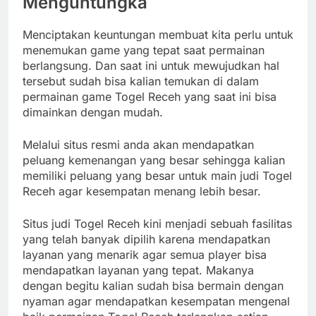
Menguntungka
Menciptakan keuntungan membuat kita perlu untuk
menemukan game yang tepat saat permainan
berlangsung. Dan saat ini untuk mewujudkan hal
tersebut sudah bisa kalian temukan di dalam
permainan game Togel Receh yang saat ini bisa
dimainkan dengan mudah.
Melalui situs resmi anda akan mendapatkan
peluang kemenangan yang besar sehingga kalian
memiliki peluang yang besar untuk main judi Togel
Receh agar kesempatan menang lebih besar.
Situs judi Togel Receh kini menjadi sebuah fasilitas
yang telah banyak dipilih karena mendapatkan
layanan yang menarik agar semua player bisa
mendapatkan layanan yang tepat. Makanya
dengan begitu kalian sudah bisa bermain dengan
nyaman agar mendapatkan kesempatan mengenal