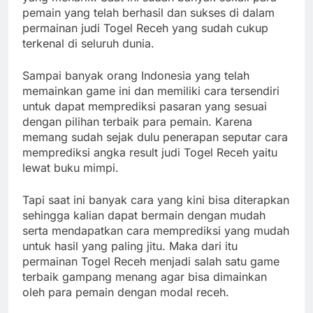
pemain yang telah berhasil dan sukses di dalam
permainan judi Togel Receh yang sudah cukup
terkenal di seluruh dunia.
Sampai banyak orang Indonesia yang telah
memainkan game ini dan memiliki cara tersendiri
untuk dapat memprediksi pasaran yang sesuai
dengan pilihan terbaik para pemain. Karena
memang sudah sejak dulu penerapan seputar cara
memprediksi angka result judi Togel Receh yaitu
lewat buku mimpi.
Tapi saat ini banyak cara yang kini bisa diterapkan
sehingga kalian dapat bermain dengan mudah
serta mendapatkan cara memprediksi yang mudah
untuk hasil yang paling jitu. Maka dari itu
permainan Togel Receh menjadi salah satu game
terbaik gampang menang agar bisa dimainkan
oleh para pemain dengan modal receh.