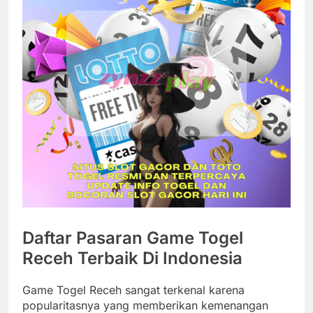
Daftar Pasaran Game Togel
Receh Terbaik Di Indonesia
Game Togel Receh sangat terkenal karena
popularitasnya yang memberikan kemenangan