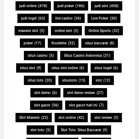
judi online
(478)
judi poker
(186)
judi slot
(458)
judi togel
(63)
live casino
(36)
Live Poker
(30)
maxwin slot
(5)
online slot
(5)
Online Sports
(32)
poker
(17)
Roullette
(32)
situs baccarat
(8)
situs casino
(5)
Situs Casino Indonesia
(31)
situs slot
(9)
situs slot online
(6)
situs togel
(6)
situs toto
(20)
situstoto
(15)
slot
(12)
slot demo
(6)
slot demo review
(27)
slot gacor
(56)
slot gacor hari ini
(7)
Slot Maxwin
(22)
slot online
(42)
slot review
(5)
slot toto
(5)
Slot Toto. Situs Baccarat
(9)