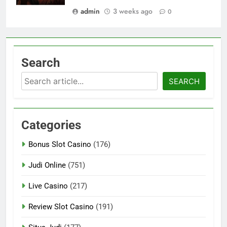
admin
3 weeks ago
0
Search
Search
SEARCH
Categories
Bonus Slot Casino
(176)
Judi Online
(751)
Live Casino
(217)
Review Slot Casino
(191)