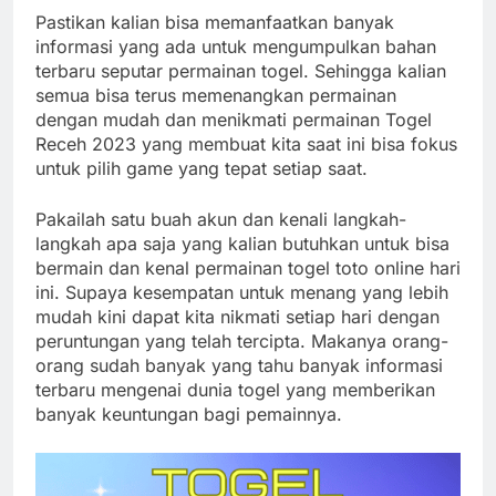
Pastikan kalian bisa memanfaatkan banyak
informasi yang ada untuk mengumpulkan bahan
terbaru seputar permainan togel. Sehingga kalian
semua bisa terus memenangkan permainan
dengan mudah dan menikmati permainan Togel
Receh 2023 yang membuat kita saat ini bisa fokus
untuk pilih game yang tepat setiap saat.
Pakailah satu buah akun dan kenali langkah-
langkah apa saja yang kalian butuhkan untuk bisa
bermain dan kenal permainan togel toto online hari
ini. Supaya kesempatan untuk menang yang lebih
mudah kini dapat kita nikmati setiap hari dengan
peruntungan yang telah tercipta. Makanya orang-
orang sudah banyak yang tahu banyak informasi
terbaru mengenai dunia togel yang memberikan
banyak keuntungan bagi pemainnya.