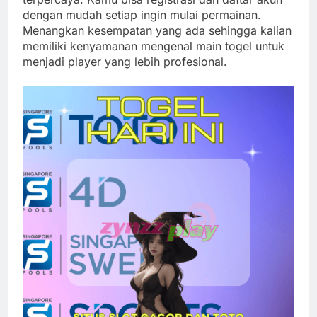
dengan mudah setiap ingin mulai permainan.
Menangkan kesempatan yang ada sehingga kalian
memiliki kenyamanan mengenal main togel untuk
menjadi player yang lebih profesional.