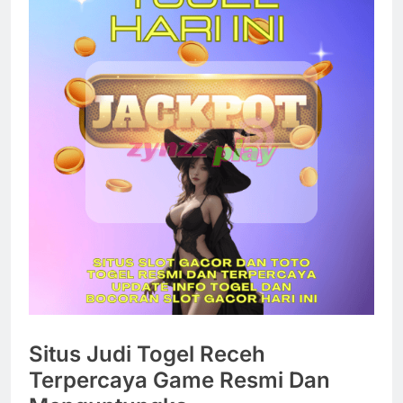
Situs Judi Togel Receh
Terpercaya Game Resmi Dan