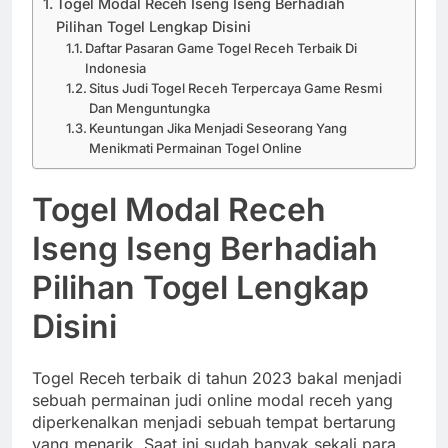
Togel Modal Receh Iseng Iseng Berhadiah
Pilihan Togel Lengkap Disini
Daftar Pasaran Game Togel Receh Terbaik Di
Indonesia
Situs Judi Togel Receh Terpercaya Game Resmi
Dan Menguntungka
Keuntungan Jika Menjadi Seseorang Yang
Menikmati Permainan Togel Online
Togel Modal Receh
Iseng Iseng Berhadiah
Pilihan Togel Lengkap
Disini
Togel Receh terbaik di tahun 2023 bakal menjadi
sebuah permainan judi online modal receh yang
diperkenalkan menjadi sebuah tempat bertarung
yang menarik. Saat ini sudah banyak sekali para