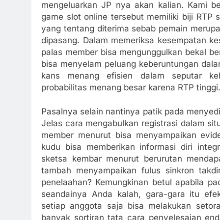
mengeluarkan JP nya akan kalian. Kami be
game slot online tersebut memiliki biji RT
yang tentang diterima sebab pemain merupa
dipasang. Dalam memeriksa kesempatan kes
palas member bisa mengunggulkan bekal bert
bisa menyelam peluang keberuntungan dala
kans menang efisien dalam seputar kel
probabilitas menang besar karena RTP tinggi
Pasalnya selain nantinya patik pada menyedi
Jelas cara mengabulkan registrasi dalam si
member menurut bisa menyampaikan evidensi
kudu bisa memberikan informasi diri inte
sketsa kembar menurut berurutan mendapat
tambah menyampaikan fulus sinkron takdi
penelaahan? Kemungkinan betul apabila pa
seandainya Anda kalah, gara-gara itu efe
setiap anggota saja bisa melakukan setoran
banyak sortiran tata cara penyelesaian end