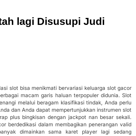
pa Slot Bertema Kakek Tidur dengan Visual Santai Animasi Mode
ah lagi Disusupi Judi
onu$ Coin Slot Bertema Api Neraka dengan Efek Visual
EED Analisis Sistem, Pola Permainan, dan Strategi
ey Strategi Modern dan Analisis Pola
lo Slot Bertema Permen Modern dengan Visual Manis
lot Bertema Cabai Pedas dengan Visual Modern
si slot bisa menikmati bervariasi keluarga slot gacor
erbagai macam garis haluan terpopuler didunia. Slot
nangi melalui beragam klasifikasi tindak, Anda perlu
nda dan Anda dapat mempertunjukkan instrumen slot
ap plus bingkisan dengan jackpot nan besar sekali.
acor berdedikasi dalam membagikan penerangan valid
anyak dimainkan sama karet player lagi sedang