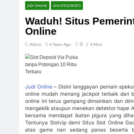
Sleepy Grand
JUDI ONLINE
UNCATEGORIZED
2 Weeks Ago
Waduh! Situs Pemerint
Devil Fire B
2 Weeks Ago
Online
Super Ace SP
3 Weeks Ago
0
Admin
4 Years Ago
4 Mins
Fortune Monk
3 Weeks Ago
Lucky Carame
3 Weeks Ago
Hot Chilli S
Judi Online
– Disini langgayan pemain spekula
3 Weeks Ago
online mudah menang jackpot terbaik dari b
online ini terus gampang dimainkan dan dime
mengeklik ataupun menekan detektor hape A
bersama mendapat ikatan pigura yang dihar
Tentunya Slotvip demi Situs Slot Online G
atas game nan sedang panas beserta b