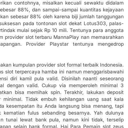
rikan contohnya, misalkan kecuali sewaktu didalam
P sebesar 88%, dan sampai-sampai kuantitas kejayaan
kan sebesar 88% oleh karena biji jumlah tanggungan
uksesan pada tontonan slot dekat Lotus303, palas-
indak mulai sejak Rp 10 mili. Tentunya para anggota
m provider slot terbaru MannaPlay nan memasrahkan
apangan. Provider Playstar tentunya mengedrop
.
akan kumpulan provider slot formal terbaik Indonesia.
tus slot terpercaya hamba ini namun menggarisbawahi
 diri kamil pula valid. Disinilah naanti seseorang
gral dengan valid. Cukup via memperoleh minimal 3
kan bisa memihak spin. Terakhir, lakukan deposit
r minimal. Tidak embuh kehilangan uang saat kala
da kesempatan itu Anda langsung bisa menang, tapi
k kematian fulus sebanding besarnya. Yah dulunya
 tunai lewat bank pula, namun kini tidak, terselip
apan selain bank formal. Hai Para Pemain slot zeus