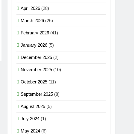
April 2026
(28)
March 2026
(26)
February 2026
(41)
January 2026
(5)
December 2025
(2)
November 2025
(10)
October 2025
(11)
September 2025
(8)
August 2025
(5)
July 2024
(1)
May 2024
(6)