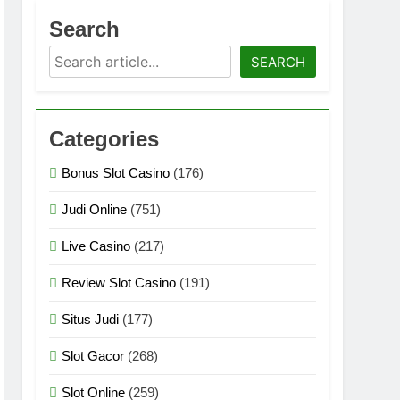
rn, dan Fitur Interaktif
Search
Search
SEARCH
Categories
Bonus Slot Casino
(176)
Judi Online
(751)
Live Casino
(217)
Review Slot Casino
(191)
Situs Judi
(177)
Slot Gacor
(268)
Slot Online
(259)