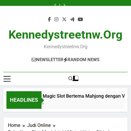
Skip
Bertema
Bertema
Bertema
Slot
Bertema
Bertema
Bertema
10000
Slot
Arena
Mahjong
Ikan
Bertema
Arena
Mahjong
Ikan
Slot
Bertema
to
Romawi
dengan
Arowana
Emas
Romawi
dengan
Arowana
Bertema
Arena
content
dengan
Visual
dengan
dengan
dengan
Visual
dengan
Emas
Romawi
Visual
Modern,
Visual
Visual
Visual
Modern,
Visual
dengan
dengan
Sinematik,
Strategi
Premium,
Premium,
Sinematik,
Strategi
Premium,
Visual
Visual
Fitur
Simbolik
Teknologi
Teknologi
Fitur
Simbolik
Teknologi
Premium,
Sinematik,
Kennedystreetnw.org
Modern
Modern
Modern
Modern
Modern
Teknologi
Fitur
Modern
Modern
Kennedystreetnw.org
NEWSLETTER
RANDOM NEWS
Mahjong Magic Slot Bertema Mahjong dengan Visual Mod
HEADLINES
3 Weeks Ago
Home
Judi Online