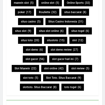
maxwin slot
(5)
online slot
(5)
Online Sports
(32)
poker
(17)
Roullette
(32)
situs baccarat
(8)
situs casino
(5)
Situs Casino Indonesia
(31)
situs slot
(9)
situs slot online
(6)
situs togel
(6)
situs toto
(20)
situstoto
(15)
slot
(12)
slot demo
(6)
slot demo review
(27)
slot gacor
(56)
slot gacor hari ini
(7)
Slot Maxwin
(22)
slot online
(42)
slot review
(5)
slot toto
(5)
Slot Toto. Situs Baccarat
(9)
slottoto. Situs Baccarat
(8)
toto togel
(6)