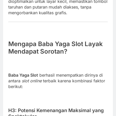
Android). Desain antarmuka (
interface
)
dioptimalkan untuk layar kecil, memastikan tombol
taruhan dan putaran mudah diakses, tanpa
mengorbankan kualitas grafis.
Mengapa Baba Yaga Slot Layak
Mendapat Sorotan?
Baba Yaga Slot
berhasil menempatkan dirinya di
antara
slot online
terbaik karena kombinasi faktor
berikut:
H3: Potensi Kemenangan Maksimal yang