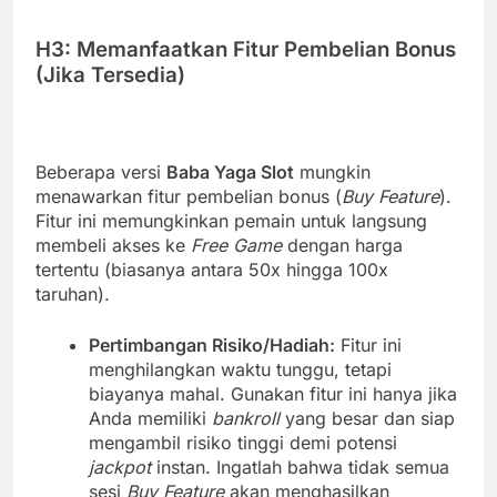
H3: Memanfaatkan Fitur Pembelian Bonus
(Jika Tersedia)
Beberapa versi
Baba Yaga Slot
mungkin
menawarkan fitur pembelian bonus (
Buy Feature
).
Fitur ini memungkinkan pemain untuk langsung
membeli akses ke
Free Game
dengan harga
tertentu (biasanya antara 50x hingga 100x
taruhan).
Pertimbangan Risiko/Hadiah:
Fitur ini
menghilangkan waktu tunggu, tetapi
biayanya mahal. Gunakan fitur ini hanya jika
Anda memiliki
bankroll
yang besar dan siap
mengambil risiko tinggi demi potensi
jackpot
instan. Ingatlah bahwa tidak semua