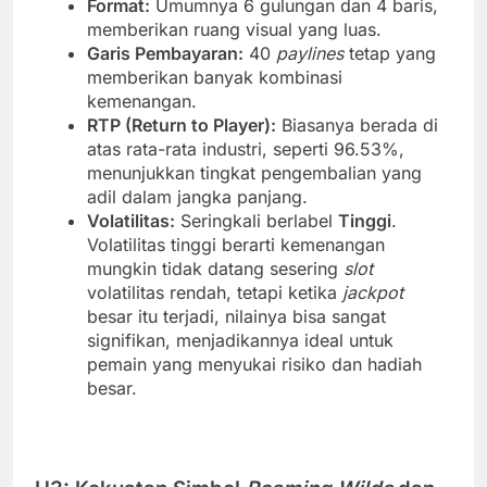
Format:
Umumnya 6 gulungan dan 4 baris,
memberikan ruang visual yang luas.
Garis Pembayaran:
40
paylines
tetap yang
memberikan banyak kombinasi
kemenangan.
RTP (Return to Player):
Biasanya berada di
atas rata-rata industri,
seperti 96.
53%,
menunjukkan tingkat pengembalian yang
adil dalam jangka panjang.
Volatilitas:
Seringkali berlabel
Tinggi
.
Volatilitas tinggi berarti kemenangan
mungkin tidak datang sesering
slot
volatilitas rendah,
tetapi ketika
jackpot
besar itu terjadi,
nilainya bisa sangat
signifikan,
menjadikannya ideal untuk
pemain yang menyukai risiko dan hadiah
besar.