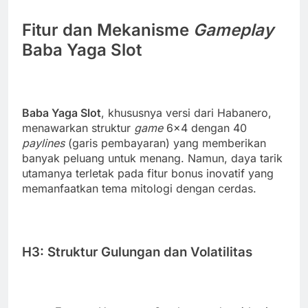
Fitur dan Mekanisme
Gameplay
Baba Yaga Slot
Baba Yaga Slot
,
khususnya versi dari Habanero,
menawarkan struktur
game
6×4 dengan 40
paylines
(garis pembayaran) yang memberikan
banyak peluang untuk menang.
Namun,
daya tarik
utamanya terletak pada fitur bonus inovatif yang
memanfaatkan tema mitologi dengan cerdas.
H3: Struktur Gulungan dan Volatilitas