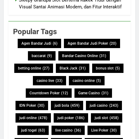
Sleepy Grandpa Slot Bertema Kakek Tidur dengan
Visual Santai Animasi Modern, dan Fitur Interaktif
Popular Tags
Agen Bandar Judi
(6)
Agen Bandar Judi Poker
(20)
baccarat
(9)
Bandar Casino Online
(31)
betting online
(27)
Black Jack
(31)
bonus slot
(5)
casino live
(33)
casino online
(5)
Countdown Poker
(12)
Game Casino
(31)
IDN Poker
(30)
judi bola
(459)
judi casino
(243)
judi online
(478)
judi poker
(186)
judi slot
(458)
judi togel
(63)
live casino
(36)
Live Poker
(30)