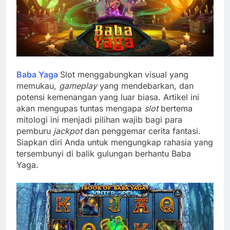
Baba Yaga
Slot
menggabungkan visual yang
memukau,
gameplay
yang mendebarkan,
dan
potensi kemenangan yang luar biasa.
Artikel ini
akan mengupas tuntas mengapa
slot
bertema
mitologi ini menjadi pilihan wajib bagi para
pemburu
jackpot
dan penggemar cerita fantasi.
Siapkan diri Anda untuk mengungkap rahasia yang
tersembunyi di balik gulungan berhantu Baba
Yaga.