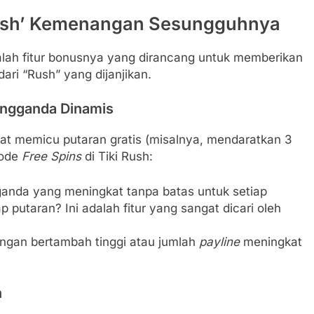
Rush’ Kemenangan Sesungguhnya
lah fitur bonusnya yang dirancang untuk memberikan
ari “Rush” yang dijanjikan.
Pengganda Dinamis
at memicu putaran gratis (misalnya, mendaratkan 3
mode
Free Spins
di Tiki Rush:
nda yang meningkat tanpa batas untuk setiap
p putaran? Ini adalah fitur yang sangat dicari oleh
gan bertambah tinggi atau jumlah
payline
meningkat
n