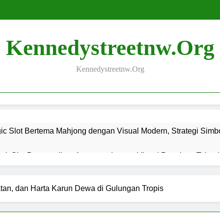
Kennedystreetnw.org
Kennedystreetnw.org
c Slot Bertema Mahjong dengan Visual Modern, Strategi Simbo
ck Slot Bertema Ikan Arowana dengan Visual Premium, Tekno
000 Slot Bertema Emas dengan Visual Premium, Teknologi Mod
tan, dan Harta Karun Dewa di Gulungan Tropis
gends Slot Bertema Arena Romawi dengan Visual Sinematik, Fi