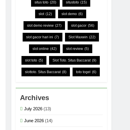
situs toto
(20)
situstoto
(15)
slot
(12)
slot demo
(6)
slot demo review
(27)
slot gacor
(56)
slot gacor hari ini
(7)
Slot Maxwin
(22)
slot online
(42)
slot review
(5)
slot toto
(5)
Slot Toto. Situs Baccarat
(9)
slottoto. Situs Baccarat
(8)
toto togel
(6)
Archives
July 2026
(13)
June 2026
(14)