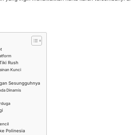
t
atform
iki Rush
ainan Kunci
ngan Sesungguhnya
nda Dinamis
erduga
gi
encil
ke Polinesia