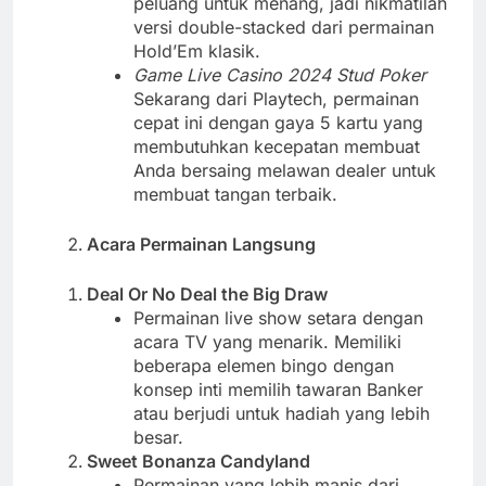
peluang untuk menang, jadi nikmatilah
versi double-stacked dari permainan
Hold’Em klasik.
Game Live Casino 2024 Stud Poker
Sekarang dari Playtech, permainan
cepat ini dengan gaya 5 kartu yang
membutuhkan kecepatan membuat
Anda bersaing melawan dealer untuk
membuat tangan terbaik.
Acara Permainan Langsung
Deal Or No Deal the Big Draw
Permainan live show setara dengan
acara TV yang menarik. Memiliki
beberapa elemen bingo dengan
konsep inti memilih tawaran Banker
atau berjudi untuk hadiah yang lebih
besar.
Sweet Bonanza Candyland
Permainan yang lebih manis dari