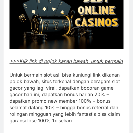
>>>Klik link di pojok kanan bawah untuk bermain
Untuk bermain slot asli bisa kunjungi link dikanan
pojok bawah, situs terkenal dengan beragam slot
gacor yang lagi viral, dapatkan bocoran game
gacor hari ini, dapatkan bonus harian 20% –
dapatkan promo new member 100% – bonus
selamat datang 10% – hingga bonus referral dan
rolingan mingguan yang lebih fantastis bisa claim
garansi lose 100% 1x sehari.