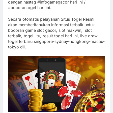
dengan hastag #infogamegacor hari ini /
#bocorantogel hari ini.
Secara otomatis pelayanan Situs Togel Resmi
akan memberitahukan informasi terbaik untuk
bocoran game slot gacor, slot maxwin, slot
terbaik, togel jitu, result togel hari ini, live draw
togel terbaru singapore-sydney-hongkong-macau-
tokyo dll.