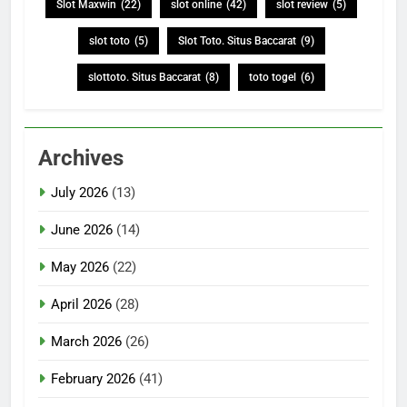
Slot Maxwin
(22)
slot online
(42)
slot review
(5)
slot toto
(5)
Slot Toto. Situs Baccarat
(9)
slottoto. Situs Baccarat
(8)
toto togel
(6)
Archives
July 2026
(13)
June 2026
(14)
May 2026
(22)
April 2026
(28)
March 2026
(26)
February 2026
(41)