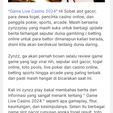
“
Game Live Casino 2024
“ Hi Sobat slot gacor,
para dewa togel, pencinta casino online, dan
penggila poker, sports, arcade. Masih bersama
zynzzplay yang masih suka untuk berbagi update
berita terhangat seputar dunia gambling / betting
online untuk para bettor dimanapun kalian berada,
disini kita akan berdiskusi tentang dunia daring.
Zynzz, ga akan pernah bosen selalu review game
game yang lagi viral nih, seputar slot gacor, togel
online, toto pools, live poker dan casino online,
betting sports hingga arcade yang paling terbaik
dan pasti masih hangat di bicarakan saat ini.
Kali ini zynzz play bakal membahas berita dan
informasi yang sangat menarik tentang ” Game
Live Casino 2024 ” seperti apa gameplay, fitur,
keuntungan, dan kesimpulanya. Selain itu berbagai
game slot gacor,rumusan angka togel,result toto