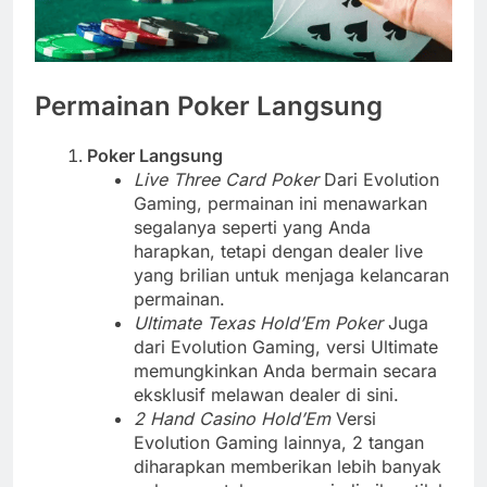
Permainan Poker Langsung
Poker Langsung
Live Three Card Poker
Dari Evolution
Gaming, permainan ini menawarkan
segalanya seperti yang Anda
harapkan, tetapi dengan dealer live
yang brilian untuk menjaga kelancaran
permainan.
Ultimate Texas Hold’Em Poker
Juga
dari Evolution Gaming, versi Ultimate
memungkinkan Anda bermain secara
eksklusif melawan dealer di sini.
2 Hand Casino Hold’Em
Versi
Evolution Gaming lainnya, 2 tangan
diharapkan memberikan lebih banyak