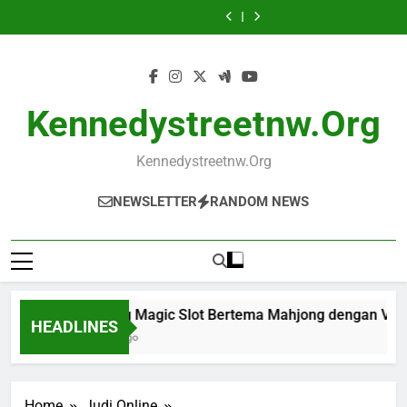
Gladiator Legends
Mahjong Magic
Skip
dengan Visual
Visual Modern,
Arowana dengan
Emas dengan
Slot Bertema
Slot Bertema
Arowana’s Luck
Gold Trio 10000
Sinematik, Fitur
Strategi Simbolik
Visual Premium,
Visual Premium,
Arena Romawi
Mahjong dengan
to
Slot Bertema Ikan
Slot Bertema
Gladiator Legends
Modern
Teknologi Modern
Teknologi Modern
dengan Visual
Visual Modern,
Arowana dengan
Emas dengan
Slot Bertema
content
Sinematik, Fitur
Strategi Simbolik
Visual Premium,
Visual Premium,
Arena Romawi
Modern
Teknologi Modern
Teknologi Modern
dengan Visual
Sinematik, Fitur
Modern
Kennedystreetnw.org
Kennedystreetnw.org
NEWSLETTER
RANDOM NEWS
Mahjong Magic Slot Bertema Mahjong dengan Visual Mo
HEADLINES
2 Weeks Ago
Home
Judi Online