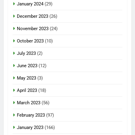
January 2024
(29)
December 2023
(26)
November 2023
(24)
October 2023
(10)
July 2023
(2)
June 2023
(12)
May 2023
(3)
April 2023
(18)
March 2023
(56)
February 2023
(97)
January 2023
(166)