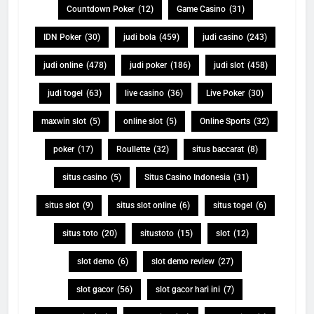
Countdown Poker
(12)
Game Casino
(31)
IDN Poker
(30)
judi bola
(459)
judi casino
(243)
judi online
(478)
judi poker
(186)
judi slot
(458)
judi togel
(63)
live casino
(36)
Live Poker
(30)
maxwin slot
(5)
online slot
(5)
Online Sports
(32)
poker
(17)
Roullette
(32)
situs baccarat
(8)
situs casino
(5)
Situs Casino Indonesia
(31)
situs slot
(9)
situs slot online
(6)
situs togel
(6)
situs toto
(20)
situstoto
(15)
slot
(12)
slot demo
(6)
slot demo review
(27)
slot gacor
(56)
slot gacor hari ini
(7)