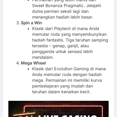
Sweet Bonanza Pragmatic. Jelajahi
dunia permen sekali lagi dan
menangkan hadiah lebih besar.
Spin a Win
Klasik dari Playtech di mana Anda
memutar roda yang menyembunyikan
hadiah fantastis. Tiga taruhan samping
tersedia – genap, ganjil, atau
pengganda untuk sensasi lebih
mendalam.
Mega Wheel
Klasik dari Evolution Gaming di mana
Anda memutar roda dengan hadiah
mega. Permainan ini memiliki kurva
pembelajaran yang mudah dan
taruhan dalam kenaikan kecil.