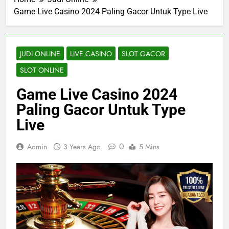
Game Live Casino 2024 Paling Gacor Untuk Type Live
JUDI ONLINE
LIVE CASINO
SLOT GACOR
SLOT ONLINE
Game Live Casino 2024
Paling Gacor Untuk Type
Live
0
Admin
3 Years Ago
5 Mins