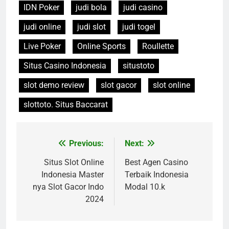
IDN Poker
judi bola
judi casino
judi online
judi slot
judi togel
Live Poker
Online Sports
Roullette
Situs Casino Indonesia
situstoto
slot demo review
slot gacor
slot online
slottoto. Situs Baccarat
Previous:
Next:
Post
navigation
Situs Slot Online
Best Agen Casino
Indonesia Master
Terbaik Indonesia
nya Slot Gacor Indo
Modal 10.k
2024