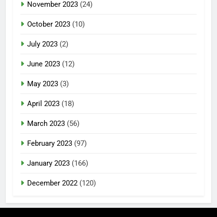
November 2023
(24)
October 2023
(10)
July 2023
(2)
June 2023
(12)
May 2023
(3)
April 2023
(18)
March 2023
(56)
February 2023
(97)
January 2023
(166)
December 2022
(120)