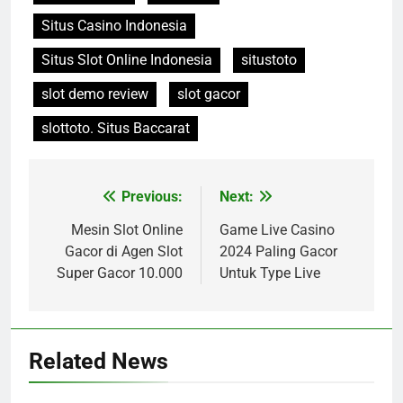
Situs Casino Indonesia
Situs Slot Online Indonesia
situstoto
slot demo review
slot gacor
slottoto. Situs Baccarat
Previous:
Next:
Post
navigation
Mesin Slot Online
Game Live Casino
Gacor di Agen Slot
2024 Paling Gacor
Super Gacor 10.000
Untuk Type Live
Related News