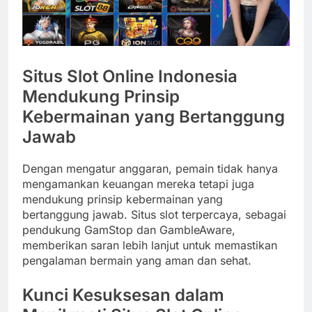
Situs Slot Online Indonesia
Mendukung Prinsip
Kebermainan yang Bertanggung
Jawab
Dengan mengatur anggaran, pemain tidak hanya
mengamankan keuangan mereka tetapi juga
mendukung prinsip kebermainan yang
bertanggung jawab. Situs slot terpercaya, sebagai
pendukung GamStop dan GambleAware,
memberikan saran lebih lanjut untuk memastikan
pengalaman bermain yang aman dan sehat.
Kunci Kesuksesan dalam