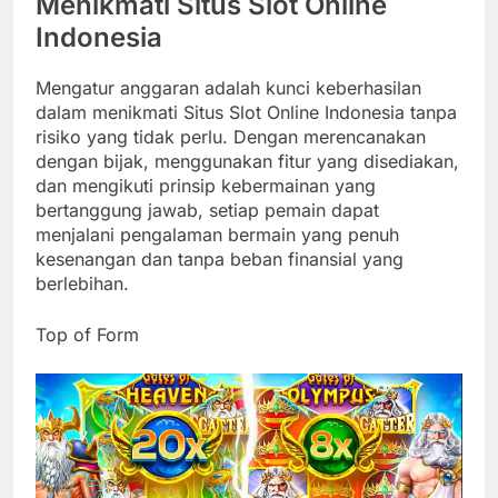
Menikmati Situs Slot Online
Indonesia
Mengatur anggaran adalah kunci keberhasilan
dalam menikmati Situs Slot Online Indonesia tanpa
risiko yang tidak perlu. Dengan merencanakan
dengan bijak, menggunakan fitur yang disediakan,
dan mengikuti prinsip kebermainan yang
bertanggung jawab, setiap pemain dapat
menjalani pengalaman bermain yang penuh
kesenangan dan tanpa beban finansial yang
berlebihan.
Top of Form