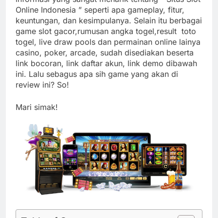
Online Indonesia ” seperti apa gameplay, fitur,
keuntungan, dan kesimpulanya. Selain itu berbagai
game slot gacor,rumusan angka togel,result toto
togel, live draw pools dan permainan online lainya
casino, poker, arcade, sudah disediakan beserta
link bocoran, link daftar akun, link demo dibawah
ini. Lalu sebagus apa sih game yang akan di
review ini? So!
Mari simak!