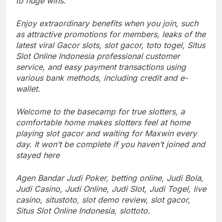
to huge wins.
Enjoy extraordinary benefits when you join, such
as attractive promotions for members, leaks of the
latest viral Gacor slots, slot gacor, toto togel, Situs
Slot Online Indonesia professional customer
service, and easy payment transactions using
various bank methods, including credit and e-
wallet.
Welcome to the basecamp for true slotters, a
comfortable home makes slotters feel at home
playing slot gacor and waiting for Maxwin every
day. It won’t be complete if you haven’t joined and
stayed here
Agen Bandar Judi Poker, betting online, Judi Bola,
Judi Casino, Judi Online, Judi Slot, Judi Togel, live
casino, situstoto, slot demo review, slot gacor,
Situs Slot Online Indonesia, slottoto.