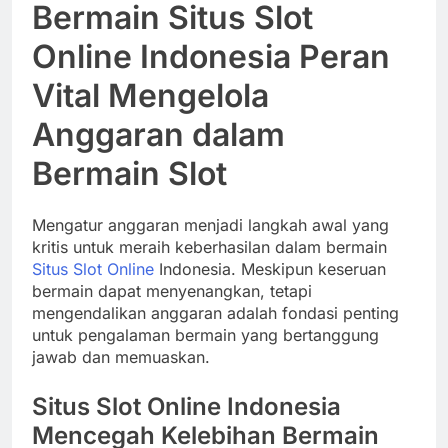
Bermain Situs Slot
Online Indonesia Peran
Vital Mengelola
Anggaran dalam
Bermain Slot
Mengatur anggaran menjadi langkah awal yang
kritis untuk meraih keberhasilan dalam bermain
Situs Slot Online
Indonesia. Meskipun keseruan
bermain dapat menyenangkan, tetapi
mengendalikan anggaran adalah fondasi penting
untuk pengalaman bermain yang bertanggung
jawab dan memuaskan.
Situs Slot Online Indonesia
Mencegah Kelebihan Bermain