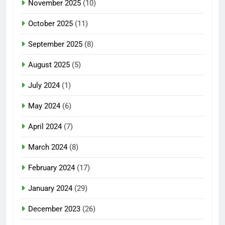
November 2025
(10)
October 2025
(11)
September 2025
(8)
August 2025
(5)
July 2024
(1)
May 2024
(6)
April 2024
(7)
March 2024
(8)
February 2024
(17)
January 2024
(29)
December 2023
(26)