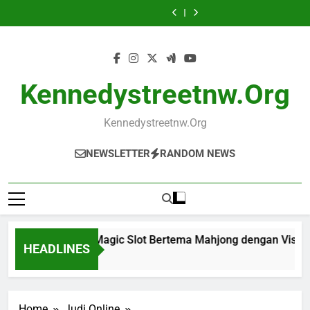
Gladiator Legends
Mahjong Magic
Skip
dengan Visual
Visual Modern,
Arowana dengan
Emas dengan
Slot Bertema
Slot Bertema
Arowana’s Luck
Gold Trio 10000
Sinematik, Fitur
Strategi Simbolik
Visual Premium,
Visual Premium,
Arena Romawi
Mahjong dengan
to
Slot Bertema Ikan
Slot Bertema
Gladiator Legends
Modern
Teknologi Modern
Teknologi Modern
dengan Visual
Visual Modern,
Arowana dengan
Emas dengan
Slot Bertema
content
Sinematik, Fitur
Strategi Simbolik
Visual Premium,
Visual Premium,
Arena Romawi
Modern
Teknologi Modern
Teknologi Modern
dengan Visual
Sinematik, Fitur
Modern
Kennedystreetnw.org
Kennedystreetnw.org
NEWSLETTER
RANDOM NEWS
Mahjong Magic Slot Bertema Mahjong dengan Visual Mod
HEADLINES
2 Weeks Ago
Home
Judi Online