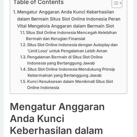
Table of Contents
Mengatur Anggaran Anda Kunci Keberhasilan
dalam Bermain Situs Slot Online Indonesia Peran
Vital Mengelola Anggaran dalam Bermain Slot
Situs Slot Online Indonesia Mencegah Kelebihan
Bermain dan Kerugian Finansial
Situs Slot Online Indonesia dengan Autoplay dan
‘Limit Loss’ untuk Pengalaman Lebih Aman
Pengalaman Bermain di Situs Slot Online
Indonesia yang Bertanggung Jawab
Situs Slot Online Indonesia Mendukung Prinsip
Kebermainan yang Bertanggung Jawab
Kunci Kesuksesan dalam Menikmati Situs Slot
Online Indonesia
Mengatur Anggaran
Anda Kunci
Keberhasilan dalam