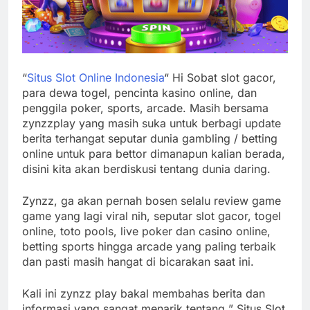
“
Situs Slot Online Indonesia
“ Hi Sobat slot gacor,
para dewa togel, pencinta kasino online, dan
penggila poker, sports, arcade. Masih bersama
zynzzplay yang masih suka untuk berbagi update
berita terhangat seputar dunia gambling / betting
online untuk para bettor dimanapun kalian berada,
disini kita akan berdiskusi tentang dunia daring.
Zynzz, ga akan pernah bosen selalu review game
game yang lagi viral nih, seputar slot gacor, togel
online, toto pools, live poker dan casino online,
betting sports hingga arcade yang paling terbaik
dan pasti masih hangat di bicarakan saat ini.
Kali ini zynzz play bakal membahas berita dan
informasi yang sangat menarik tentang ” Situs Slot