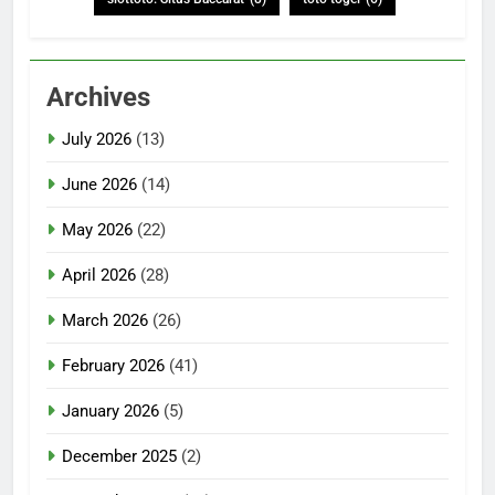
Archives
July 2026
(13)
June 2026
(14)
May 2026
(22)
April 2026
(28)
March 2026
(26)
February 2026
(41)
January 2026
(5)
December 2025
(2)